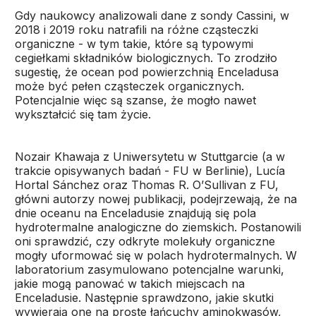
Gdy naukowcy analizowali dane z sondy Cassini, w
2018 i 2019 roku natrafili na różne cząsteczki
organiczne - w tym takie, które są typowymi
cegiełkami składników biologicznych. To zrodziło
sugestię, że ocean pod powierzchnią Enceladusa
może być pełen cząsteczek organicznych.
Potencjalnie więc są szanse, że mogło nawet
wykształcić się tam życie.
Nozair Khawaja z Uniwersytetu w Stuttgarcie (a w
trakcie opisywanych badań - FU w Berlinie), Lucía
Hortal Sánchez oraz Thomas R. O’Sullivan z FU,
główni autorzy nowej publikacji, podejrzewają, że na
dnie oceanu na Enceladusie znajdują się pola
hydrotermalne analogiczne do ziemskich. Postanowili
oni sprawdzić, czy odkryte molekuły organiczne
mogły uformować się w polach hydrotermalnych. W
laboratorium zasymulowano potencjalne warunki,
jakie mogą panować w takich miejscach na
Enceladusie. Następnie sprawdzono, jakie skutki
wywierają one na proste łańcuchy aminokwasów,