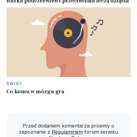
Bliska podczerwień i przeciwciała leczą dziąsła
ŚWIAT
Co komu w mózgu gra
Przed dodaniem komentarza prosimy o
zapoznanie z
Regulaminem
forum serwisu