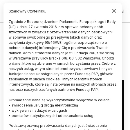
PL
EN
Szanowny Czytelniku,
Zgodnie z Rozporządzeniem Parlamentu Europejskiego i Rady
(UE) z dnia 27 kwietnia 2016 r. w sprawie ochrony osób
ŚWIAT
fizycznych w związku z przetwarzaniem danych osobowych i
w sprawie swobodnego przepływu takich danych oraz
W laboratorium zasymulowano
uchylenia dyrektywy 95/46/WE (ogólne rozporządzenie o
warunki z dna oceanu Enceladusa
ochronie danych) informujemy Cię o przetwarzaniu Twoich
danych. Administratorem danych jest Fundacja PAP,z siedzibą
w Warszawie przy ulicy Bracka 6/8, 00-502 Warszawa. Chodzi
16.05.2024
aktualizacja: 16.05.2024
o dane, które są zbierane w ramach korzystania przez Ciebie z
3 minuty czytania
naszych usług, w tym stron internetowych, serwisów i innych
funkcjonalności udostępnianych przez Fundację PAP, głównie
zapisanych w plikach cookies i innych identyfikatorach
internetowych, które są instalowane na naszych stronach przez
nas oraz naszych zaufanych partnerów Fundacji PAP.
Gromadzone dane są wykorzystywane wyłącznie w celach:
• świadczenia usług drogą elektroniczną
• wykrywania nadużyć w usługach
• pomiarów statystycznych i udoskonalenia usług
Podstawą prawną przetwarzania danych jest świadczenie