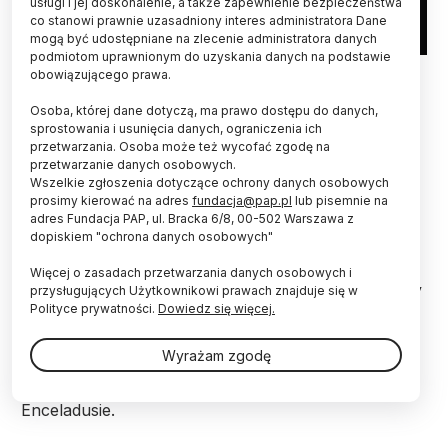
usługi i jej doskonalenie, a także zapewnienie bezpieczeństwa
co stanowi prawnie uzasadniony interes administratora Dane
mogą być udostępniane na zlecenie administratora danych
podmiotom uprawnionym do uzyskania danych na podstawie
Fot. Adobe Stock
obowiązującego prawa.
Naukowcy w laboratorium spróbowali
Osoba, której dane dotyczą, ma prawo dostępu do danych,
przeprowadzić symulację warunków, jakie mogą
sprostowania i usunięcia danych, ograniczenia ich
przetwarzania. Osoba może też wycofać zgodę na
panować w obszarach hydrotermalnych na dnie
przetwarzanie danych osobowych.
oceanu na Enceladusie, księżycu Saturna - i tego,
Wszelkie zgłoszenia dotyczące ochrony danych osobowych
jak owe warunki mogą wpływać na aminokwasy,
prosimy kierować na adres
fundacja@pap.pl
lub pisemnie na
poinformował Uniwersytet w Stuttgarcie
adres Fundacja PAP, ul. Bracka 6/8, 00-502 Warszawa z
(Niemcy).
dopiskiem "ochrona danych osobowych"
Więcej o zasadach przetwarzania danych osobowych i
Według przypuszczeń początki życia na Ziemi mogły
przysługujących Użytkownikowi prawach znajduje się w
nastąpić w obszarach gorącej wody w obrębie
Polityce prywatności.
Dowiedz się więcej.
kominów hydrotermalnych na dnie oceanu. Miejsca
te są też określane jako pola hydrotermalne. Tego
Wyrażam zgodę
rodzaju obszary mogą potencjalnie występować też
poza Ziemią – na jednym z księżyców Saturna,
Enceladusie.