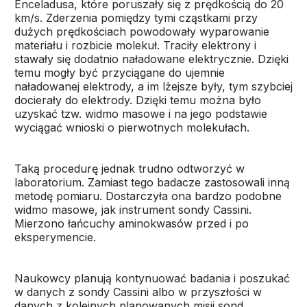
Enceladusa, które poruszały się z prędkością do 20
km/s. Zderzenia pomiędzy tymi cząstkami przy
dużych prędkościach powodowały wyparowanie
materiału i rozbicie molekuł. Traciły elektrony i
stawały się dodatnio naładowane elektrycznie. Dzięki
temu mogły być przyciągane do ujemnie
naładowanej elektrody, a im lżejsze były, tym szybciej
docierały do elektrody. Dzięki temu można było
uzyskać tzw. widmo masowe i na jego podstawie
wyciągać wnioski o pierwotnych molekułach.
Taką procedurę jednak trudno odtworzyć w
laboratorium. Zamiast tego badacze zastosowali inną
metodę pomiaru. Dostarczyła ona bardzo podobne
widmo masowe, jak instrument sondy Cassini.
Mierzono łańcuchy aminokwasów przed i po
eksperymencie.
Naukowcy planują kontynuować badania i poszukać
w danych z sondy Cassini albo w przyszłości w
danych z kolejnych planowanych misji sond