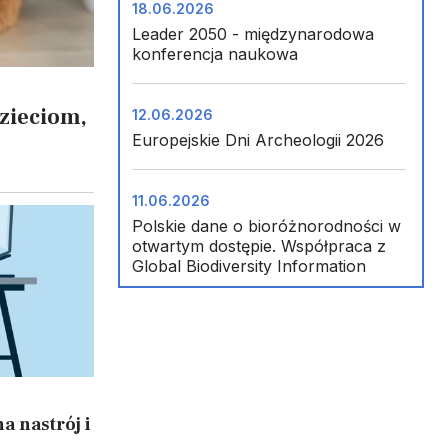
18.06.2026
Leader 2050 - międzynarodowa
konferencja naukowa
dzieciom,
12.06.2026
Europejskie Dni Archeologii 2026
11.06.2026
Polskie dane o bioróżnorodności w
otwartym dostępie. Współpraca z
Global Biodiversity Information
Facility (GBIF)
09.06.2026
Finał FameLab Poland
a nastrój i
30.05.2026