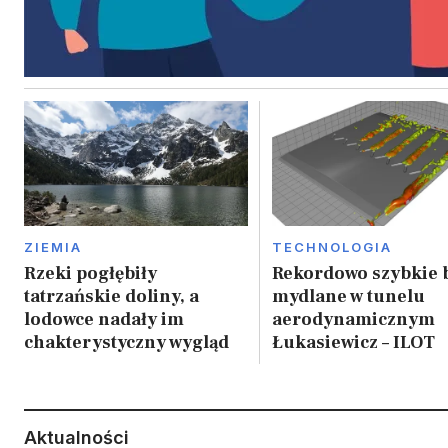
ZIEMIA
TECHNOLOGIA
Rzeki pogłębiły
Rekordowo szybkie 
tatrzańskie doliny, a
mydlane w tunelu
lodowce nadały im
aerodynamicznym
chakterystyczny wygląd
Łukasiewicz – ILOT
Aktualności