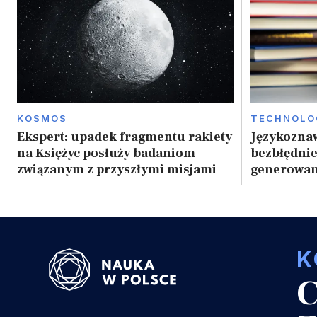
KOSMOS
TECHNOLO
Ekspert: upadek fragmentu rakiety
Językozna
na Księżyc posłuży badaniom
bezbłędni
związanym z przyszłymi misjami
generowan
K
C