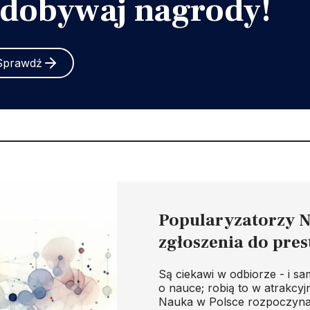
dobywaj nagrody!
Sprawdź
Popularyzatorzy N
zgłoszenia do pre
Są ciekawi w odbiorze - i sa
o nauce; robią to w atrakcyj
Nauka w Polsce rozpoczyna 