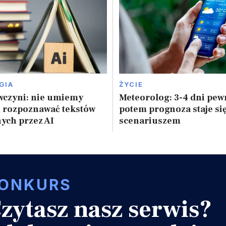
GIA
ŻYCIE
wczyni: nie umiemy
Meteorolog: 3-4 dni pewn
e rozpoznawać tekstów
potem prognoza staje się
ych przez AI
scenariuszem
ONKURS
zytasz nasz serwis?