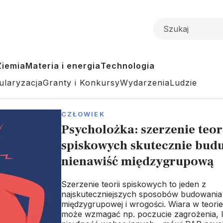
Ziemia
Materia i energia
Technologia
ularyzacja
Granty i Konkursy
Wydarzenia
Ludzie
CZŁOWIEK
Psycholożka: szerzenie teor
spiskowych skutecznie budu
nienawiść międzygrupową
Szerzenie teorii spiskowych to jeden z
najskuteczniejszych sposobów budowania 
międzygrupowej i wrogości. Wiara w teori
może wzmagać np. poczucie zagrożenia, l