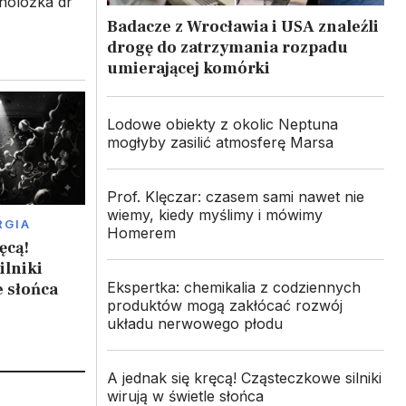
holożka dr
Badacze z Wrocławia i USA znaleźli
drogę do zatrzymania rozpadu
umierającej komórki
Lodowe obiekty z okolic Neptuna
mogłyby zasilić atmosferę Marsa
Prof. Klęczar: czasem sami nawet nie
wiemy, kiedy myślimy i mówimy
RGIA
Homerem
ęcą!
ilniki
Ekspertka: chemikalia z codziennych
e słońca
produktów mogą zakłócać rozwój
układu nerwowego płodu
A jednak się kręcą! Cząsteczkowe silniki
wirują w świetle słońca