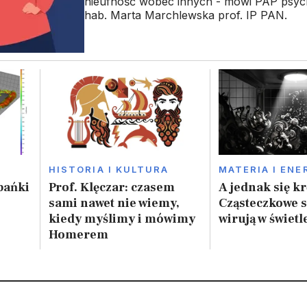
nieufność wobec innych - mówi PAP psyc
hab. Marta Marchlewska prof. IP PAN.
HISTORIA I KULTURA
MATERIA I ENE
bańki
Prof. Klęczar: czasem
A jednak się kr
sami nawet nie wiemy,
Cząsteczkowe s
kiedy myślimy i mówimy
wirują w świetl
Homerem