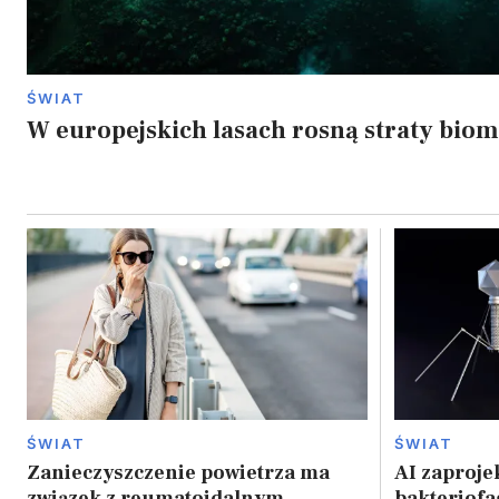
ŚWIAT
W europejskich lasach rosną straty bio
ŚWIAT
ŚWIAT
Zanieczyszczenie powietrza ma
AI zaproje
związek z reumatoidalnym
bakteriofa