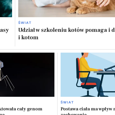
ŚWIAT
masy
Udział w szkoleniu kotów pomaga i 
i kotom
ŚWIAT
ktowała cały genom
Postawa ciała ma wpływ n
ga
zachowanie