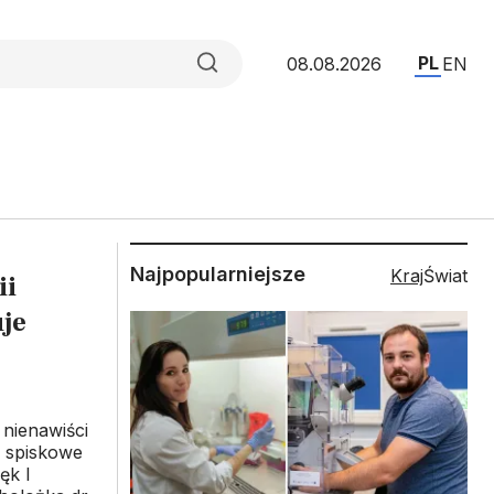
PL
08.08.2026
EN
Najpopularniejsze
Kraj
Świat
ii
je
nienawiści
e spiskowe
ęk I