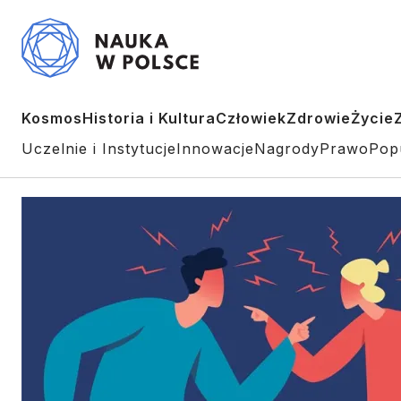
Kosmos
Historia i Kultura
Człowiek
Zdrowie
Życie
Uczelnie i Instytucje
Innowacje
Nagrody
Prawo
Pop