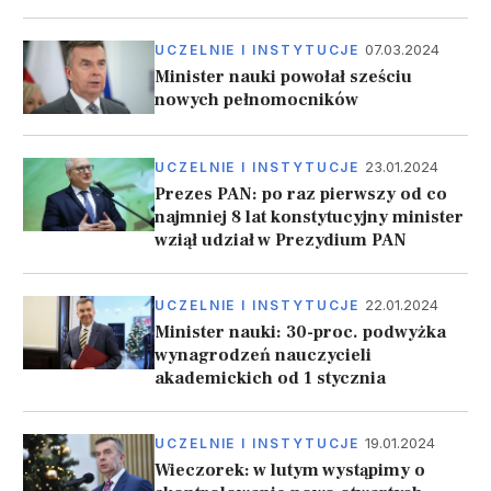
07.03.2024
UCZELNIE I INSTYTUCJE
Minister nauki powołał sześciu
nowych pełnomocników
23.01.2024
UCZELNIE I INSTYTUCJE
Prezes PAN: po raz pierwszy od co
najmniej 8 lat konstytucyjny minister
wziął udział w Prezydium PAN
22.01.2024
UCZELNIE I INSTYTUCJE
Minister nauki: 30-proc. podwyżka
wynagrodzeń nauczycieli
akademickich od 1 stycznia
19.01.2024
UCZELNIE I INSTYTUCJE
Wieczorek: w lutym wystąpimy o