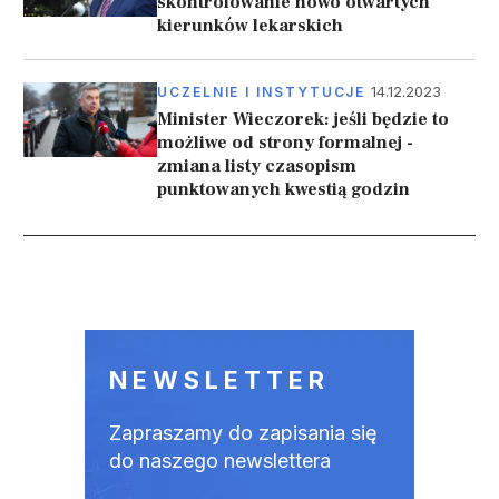
skontrolowanie nowo otwartych
kierunków lekarskich
14.12.2023
UCZELNIE I INSTYTUCJE
Minister Wieczorek: jeśli będzie to
możliwe od strony formalnej -
zmiana listy czasopism
punktowanych kwestią godzin
Stronicowanie
NEWSLETTER
Zapraszamy do zapisania się
do naszego newslettera