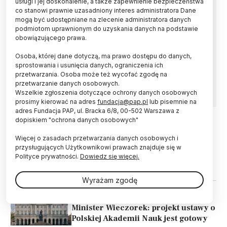
usługi i jej doskonalenie, a także zapewnienie bezpieczeństwa
co stanowi prawnie uzasadniony interes administratora Dane
Pismo szefowej związków zawodowych z
mogą być udostępniane na zlecenie administratora danych
Uniwersytetu Szczecińskiego nie dotyczyło
podmiotom uprawnionym do uzyskania danych na podstawie
podejrzeń o łamanie prawa, a było skargą dot.
obowiązującego prawa.
istotnych spraw uczelni - wyjaśnił minister nauki
Osoba, której dane dotyczą, ma prawo dostępu do danych,
Dariusz Wieczorek w odpowiedzi do Rzecznika
sprostowania i usunięcia danych, ograniczenia ich
Praw Obywatelskich. Minister poinformował, że
przetwarzania. Osoba może też wycofać zgodę na
wszczął kontrolę na US.
przetwarzanie danych osobowych.
Wszelkie zgłoszenia dotyczące ochrony danych osobowych
prosimy kierować na adres
fundacja@pap.pl
lub pisemnie na
adres Fundacja PAP, ul. Bracka 6/8, 00-502 Warszawa z
dopiskiem "ochrona danych osobowych"
02.01.2025
UCZELNIE I INSTYTUCJE
Więcej o zasadach przetwarzania danych osobowych i
RPO prosi ministra Wieczorka o
przysługujących Użytkownikowi prawach znajduje się w
wyjaśnienia ws. szefowej związków
Polityce prywatności.
Dowiedz się więcej.
zawodowych US
Wyrażam zgodę
26.04.2024
UCZELNIE I INSTYTUCJE
Minister Wieczorek: projekt ustawy o
Polskiej Akademii Nauk jest gotowy