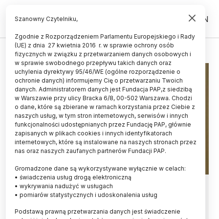
PL
EN
Szanowny Czytelniku,
Zgodnie z Rozporządzeniem Parlamentu Europejskiego i Rady
(UE) z dnia 27 kwietnia 2016 r. w sprawie ochrony osób
WIECZOREK
fizycznych w związku z przetwarzaniem danych osobowych i
w sprawie swobodnego przepływu takich danych oraz
uchylenia dyrektywy 95/46/WE (ogólne rozporządzenie o
ochronie danych) informujemy Cię o przetwarzaniu Twoich
danych. Administratorem danych jest Fundacja PAP,z siedzibą
w Warszawie przy ulicy Bracka 6/8, 00-502 Warszawa. Chodzi
o dane, które są zbierane w ramach korzystania przez Ciebie z
naszych usług, w tym stron internetowych, serwisów i innych
funkcjonalności udostępnianych przez Fundację PAP, głównie
zapisanych w plikach cookies i innych identyfikatorach
internetowych, które są instalowane na naszych stronach przez
nas oraz naszych zaufanych partnerów Fundacji PAP.
Gromadzone dane są wykorzystywane wyłącznie w celach:
• świadczenia usług drogą elektroniczną
Wieczorek do RPO ws. skargi
• wykrywania nadużyć w usługach
• pomiarów statystycznych i udoskonalenia usług
Fostiak: wszczęliśmy na US
Podstawą prawną przetwarzania danych jest świadczenie
kontrolę