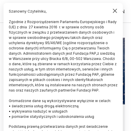
PL
EN
Szanowny Czytelniku,
Zgodnie z Rozporządzeniem Parlamentu Europejskiego i Rady
(UE) z dnia 27 kwietnia 2016 r. w sprawie ochrony osób
WENUS
fizycznych w związku z przetwarzaniem danych osobowych i
w sprawie swobodnego przepływu takich danych oraz
uchylenia dyrektywy 95/46/WE (ogólne rozporządzenie o
ochronie danych) informujemy Cię o przetwarzaniu Twoich
danych. Administratorem danych jest Fundacja PAP,z siedzibą
w Warszawie przy ulicy Bracka 6/8, 00-502 Warszawa. Chodzi
o dane, które są zbierane w ramach korzystania przez Ciebie z
naszych usług, w tym stron internetowych, serwisów i innych
funkcjonalności udostępnianych przez Fundację PAP, głównie
zapisanych w plikach cookies i innych identyfikatorach
internetowych, które są instalowane na naszych stronach przez
nas oraz naszych zaufanych partnerów Fundacji PAP.
Gromadzone dane są wykorzystywane wyłącznie w celach:
• świadczenia usług drogą elektroniczną
Wykryto olbrzymie pierścienie w
• wykrywania nadużyć w usługach
• pomiarów statystycznych i udoskonalenia usług
atmosferze Wenus
Podstawą prawną przetwarzania danych jest świadczenie