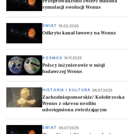
Przeprowadzono ćwierć miliona
symulacji ewolucji Wenus
16.02.2026
ŚWIAT
Odkryto kanał lawowy na Wenus
14.11.2025
KOSMOS
Polscy inżynierowie w misji
badawczej Wenus
08.07.2025
HISTORIA I KULTURA
Zachodniopomorskie/ Kołobrzeska
Wenus z okresu neolitu
udostępniona zwiedzającym
06.07.2025
ŚWIAT