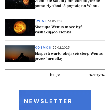
Ziemskie satelity meteorologiczne
pomogły zbadać pogodę na Wenus
14.05.2025
ŚWIAT
Skorupa Wenus może być
zaskakująco cienka
26.02.2025
KOSMOS
Ekspert: warto obejrzeć sierp Wenus
przez lornetkę
Stronicowanie
1
6
NASTĘPNA
2
3
…
/ 6
NASTĘPNA
NEWSLETTER