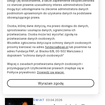
usługi i jej doskonalenie, a także zapewnienie bezpieczeństwa
Odkryto wielkie pierścienie - fale gęstości - w
co stanowi prawnie uzasadniony interes administratora Dane
górnej części atmosfery Wenus. Wyniki
mogą być udostępniane na zlecenie administratora danych
badania, uzyskane dzięki archiwalnym danym z
podmiotom uprawnionym do uzyskania danych na podstawie
obserwacji polarymetrycznych z Teleskopu
obowiązującego prawa.
Williama Herschela, przedstawiono w „The
Planetary Science Journal”.
Osoba, której dane dotyczą, ma prawo dostępu do danych,
sprostowania i usunięcia danych, ograniczenia ich
przetwarzania. Osoba może też wycofać zgodę na
przetwarzanie danych osobowych.
Wszelkie zgłoszenia dotyczące ochrony danych osobowych
prosimy kierować na adres
fundacja@pap.pl
lub pisemnie na
02.08.2026
ŚWIAT
adres Fundacja PAP, ul. Bracka 6/8, 00-502 Warszawa z
Wenus jest aktywna geologicznie
dopiskiem "ochrona danych osobowych"
Więcej o zasadach przetwarzania danych osobowych i
przysługujących Użytkownikowi prawach znajduje się w
Polityce prywatności.
Dowiedz się więcej.
12.05.2026
ŚWIAT
„Skok hydrauliczny” tworzy
Wyrażam zgodę
olbrzymie fale w atmosferze Wenus
03.04.2026
ŚWIAT