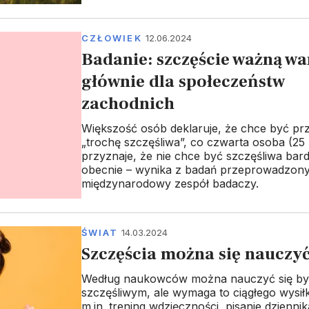
CZŁOWIEK
12.06.2024
Badanie: szczęście ważną wa
głównie dla społeczeństw
zachodnich
Większość osób deklaruje, że chce być prz
„trochę szczęśliwa”, co czwarta osoba (25 
przyznaje, że nie chce być szczęśliwa bardzi
obecnie – wynika z badań przeprowadzon
międzynarodowy zespół badaczy.
ŚWIAT
14.03.2024
Szczęścia można się nauczy
Według naukowców można nauczyć się b
szczęśliwym, ale wymaga to ciągłego wysi
m.in. trening wdzięczności, pisanie dzienn