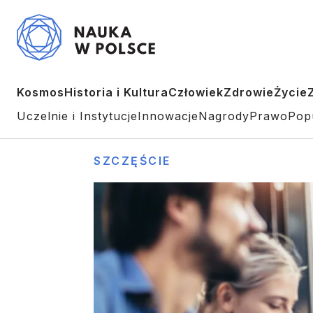
Kosmos
Historia i Kultura
Człowiek
Zdrowie
Życie
Uczelnie i Instytucje
Innowacje
Nagrody
Prawo
Pop
SZCZĘŚCIE