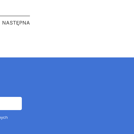
NASTĘPNA
NASTĘPNA
nych