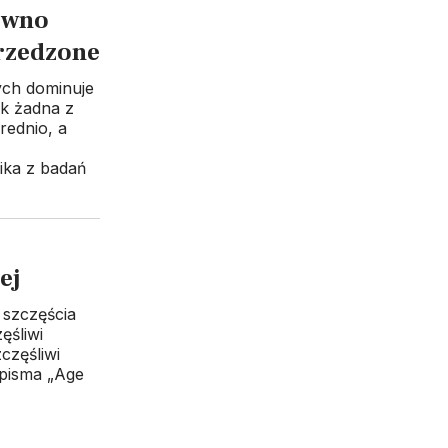
równo
przedzone
ych dominuje
ak żadna z
rednio, a
ika z badań
ej
szczęścia
ęśliwi
zczęśliwi
pisma „Age