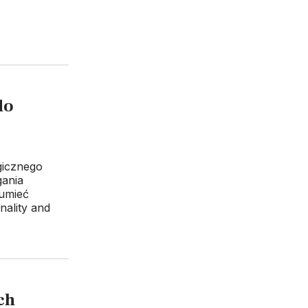
do
gicznego
gania
 umieć
ality and
ch