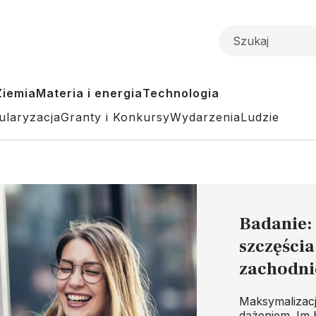
Ziemia
Materia i energia
Technologia
ularyzacja
Granty i Konkursy
Wydarzenia
Ludzie
Badanie:
szczęścia
zachodni
Maksymalizacj
dążeniem. Im 