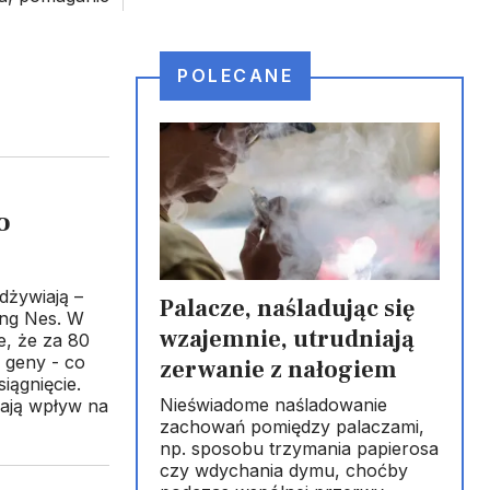
POLECANE
o
odżywiają –
Palacze, naśladując się
ang Nes. W
wzajemnie, utrudniają
e, że za 80
 geny - co
zerwanie z nałogiem
iągnięcie.
Nieświadome naśladowanie
ają wpływ na
zachowań pomiędzy palaczami,
np. sposobu trzymania papierosa
czy wdychania dymu, choćby