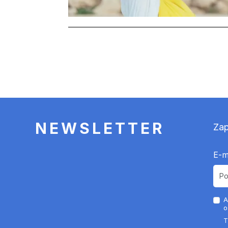
Stronicowanie
NEWSLETTER
Zap
E-m
A
o