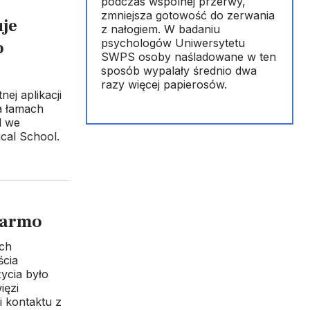
podczas wspólnej przerwy,
zmniejsza gotowość do zerwania
uje
z nałogiem. W badaniu
psychologów Uniwersytetu
o
SWPS osoby naśladowane w ten
sposób wypalały średnio dwa
razy więcej papierosów.
ej aplikacji
a łamach
d we
cal School.
darmo
ich
ścia
ycia było
ięzi
i kontaktu z