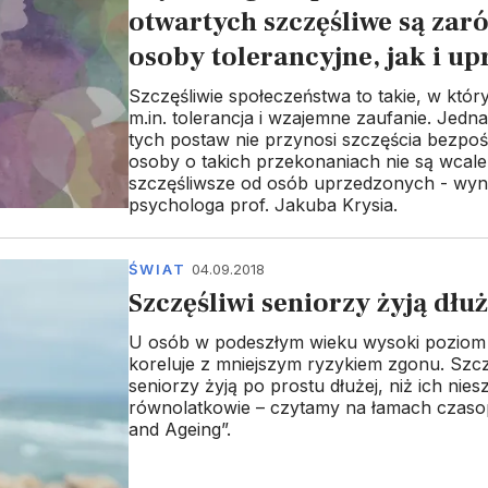
otwartych szczęśliwe są za
osoby tolerancyjne, jak i u
Szczęśliwie społeczeństwa to takie, w któr
m.in. tolerancja i wzajemne zaufanie. Jedn
tych postaw nie przynosi szczęścia bezpoś
osoby o takich przekonaniach nie są wcale
szczęśliwsze od osób uprzedzonych - wyn
psychologa prof. Jakuba Krysia.
ŚWIAT
04.09.2018
Szczęśliwi seniorzy żyją dłuż
U osób w podeszłym wieku wysoki poziom 
koreluje z mniejszym ryzykiem zgonu. Szcz
seniorzy żyją po prostu dłużej, niż ich nies
równolatkowie – czytamy na łamach czaso
and Ageing”.