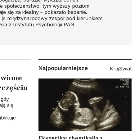
e społeczeństwo, tym wyższy poziom
je się za idealny – pokazało badanie.
 je międzynarodowy zespół pod kierunkiem
sia z Instytutu Psychologii PAN.
Najpopularniejsze
Kraj
Świat
awione
zczęścia
 gdy
ją się
blikuje
Ekspertka: chemikalia z