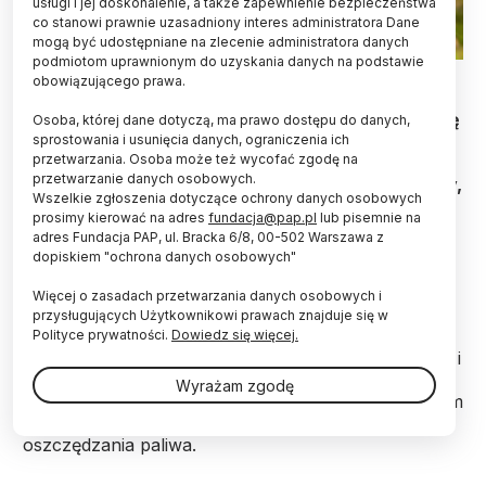
usługi i jej doskonalenie, a także zapewnienie bezpieczeństwa
co stanowi prawnie uzasadniony interes administratora Dane
mogą być udostępniane na zlecenie administratora danych
podmiotom uprawnionym do uzyskania danych na podstawie
Fot. Adobe Stock
obowiązującego prawa.
8 marca Amerykanie przestawią zegarki o godzinę
Osoba, której dane dotyczą, ma prawo dostępu do danych,
do przodu, rozpoczynając blisko ośmiomiesięczny
sprostowania i usunięcia danych, ograniczenia ich
przetwarzania. Osoba może też wycofać zgodę na
okres obowiązywania czasu letniego (Daylight
przetwarzanie danych osobowych.
Saving Time). Choć rozwiązanie od lat budzi spory,
Wszelkie zgłoszenia dotyczące ochrony danych osobowych
wciąż funkcjonuje w większości stanów -
prosimy kierować na adres
fundacja@pap.pl
lub pisemnie na
informuje CNN.
adres Fundacja PAP, ul. Bracka 6/8, 00-502 Warszawa z
dopiskiem "ochrona danych osobowych"
Obowiązujący dziś w USA model zmiany czasu,
Więcej o zasadach przetwarzania danych osobowych i
zgodnie z którym czas letni trwa od drugiej niedzieli
przysługujących Użytkownikowi prawach znajduje się w
marca do pierwszej niedzieli listopada, funkcjonuje
Polityce prywatności.
Dowiedz się więcej.
od 2007 r. Sama koncepcja jest jednak dużo starsza i
sięga I wojny światowej, kiedy czas letni po raz
Wyrażam zgodę
pierwszy wprowadzono w Europie, a niedługo potem
także w Stanach Zjednoczonych, głównie w celu
oszczędzania paliwa.