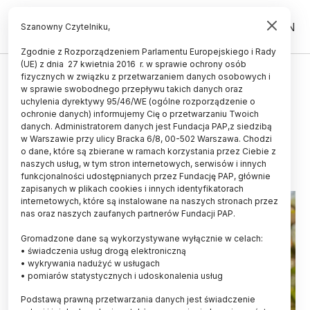
PL
EN
Szanowny Czytelniku,
Zgodnie z Rozporządzeniem Parlamentu Europejskiego i Rady
(UE) z dnia 27 kwietnia 2016 r. w sprawie ochrony osób
ŚWIAT
fizycznych w związku z przetwarzaniem danych osobowych i
w sprawie swobodnego przepływu takich danych oraz
USA utrzymują czas letni mimo
uchylenia dyrektywy 95/46/WE (ogólne rozporządzenie o
wieloletnich sporów
ochronie danych) informujemy Cię o przetwarzaniu Twoich
danych. Administratorem danych jest Fundacja PAP,z siedzibą
w Warszawie przy ulicy Bracka 6/8, 00-502 Warszawa. Chodzi
06.03.2026
aktualizacja: 06.03.2026
o dane, które są zbierane w ramach korzystania przez Ciebie z
2 minuty czytania
naszych usług, w tym stron internetowych, serwisów i innych
funkcjonalności udostępnianych przez Fundację PAP, głównie
zapisanych w plikach cookies i innych identyfikatorach
internetowych, które są instalowane na naszych stronach przez
nas oraz naszych zaufanych partnerów Fundacji PAP.
Gromadzone dane są wykorzystywane wyłącznie w celach:
• świadczenia usług drogą elektroniczną
• wykrywania nadużyć w usługach
• pomiarów statystycznych i udoskonalenia usług
Podstawą prawną przetwarzania danych jest świadczenie