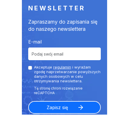
NEWSLETTER
Zapraszamy do zapisania się
do naszego newslettera
E-mail
Akceptuje
regulamin
i wyrażam
zgodę naprzetwarzanie powyższych
danych osobowych w celu
otrzymywania newslettera.