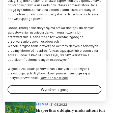
usługi i jej doskonalenie, a także zapewnienie bezpieczeństwa
kryteriów badań
co stanowi prawnie uzasadniony interes administratora Dane
mogą być udostępniane na zlecenie administratora danych
podmiotom uprawnionym do uzyskania danych na podstawie
Obniżenie się odsetka wód powierzchniowych
obowiązującego prawa.
w dobrym stanie w Polsce to efekt
wprowadzenia bardziej rygorystycznych
Osoba, której dane dotyczą, ma prawo dostępu do danych,
kryteriów monitorowania rzek i zbiorników -
sprostowania i usunięcia danych, ograniczenia ich
poinformował PAP Główny Inspektorat
przetwarzania. Osoba może też wycofać zgodę na
Ochrony Środowiska, odnosząc się do raportu
przetwarzanie danych osobowych.
Komisji Europejskiej.
Wszelkie zgłoszenia dotyczące ochrony danych osobowych
prosimy kierować na adres
fundacja@pap.pl
lub pisemnie na
adres Fundacja PAP, ul. Bracka 6/8, 00-502 Warszawa z
dopiskiem "ochrona danych osobowych"
Więcej o zasadach przetwarzania danych osobowych i
29.08.2023
ZDROWIE
przysługujących Użytkownikowi prawach znajduje się w
Polityce prywatności.
Dowiedz się więcej.
Naukowcy: fermy drobiu emitują do
środowiska zanieczyszczenia w
postaci leków i fosforanów
Wyrażam zgodę
31.08.2022
ZIEMIA
Ekspertka: oddajmy mokradłom ich