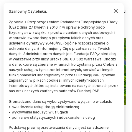
PL
EN
Szanowny Czytelniku,
Zgodnie z Rozporządzeniem Parlamentu Europejskiego i Rady
(UE) z dnia 27 kwietnia 2016 r. w sprawie ochrony osób
STAN WÓD
fizycznych w związku z przetwarzaniem danych osobowych i
w sprawie swobodnego przepływu takich danych oraz
uchylenia dyrektywy 95/46/WE (ogólne rozporządzenie o
ochronie danych) informujemy Cię o przetwarzaniu Twoich
danych. Administratorem danych jest Fundacja PAP,z siedzibą
w Warszawie przy ulicy Bracka 6/8, 00-502 Warszawa. Chodzi
o dane, które są zbierane w ramach korzystania przez Ciebie z
naszych usług, w tym stron internetowych, serwisów i innych
funkcjonalności udostępnianych przez Fundację PAP, głównie
zapisanych w plikach cookies i innych identyfikatorach
internetowych, które są instalowane na naszych stronach przez
nas oraz naszych zaufanych partnerów Fundacji PAP.
Gromadzone dane są wykorzystywane wyłącznie w celach:
• świadczenia usług drogą elektroniczną
GIOŚ: raportowana przez KE
• wykrywania nadużyć w usługach
• pomiarów statystycznych i udoskonalenia usług
gorsza jakość wód w Polsce to efekt
Podstawą prawną przetwarzania danych jest świadczenie
bardziej rygorystycznych