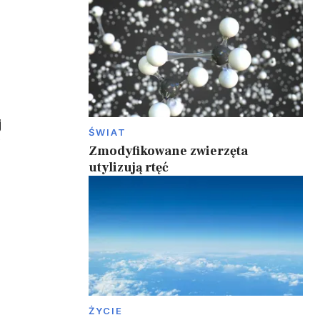
j
ŚWIAT
w
Zmodyfikowane zwierzęta
utylizują rtęć
ŻYCIE