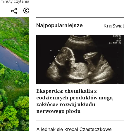
 minuty czytania
Najpopularniejsze
Kraj
Świat
Ekspertka: chemikalia z
codziennych produktów mogą
zakłócać rozwój układu
nerwowego płodu
A jednak się kręcą! Cząsteczkowe