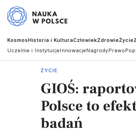
Kosmos
Historia i Kultura
Człowiek
Zdrowie
Życie
Uczelnie i Instytucje
Innowacje
Nagrody
Prawo
Pop
ŻYCIE
GIOŚ: raporto
Polsce to efek
badań