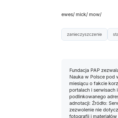
ewes/ mick/ mow/
zanieczyszczenie
st
Fundacja PAP zezwala
Nauka w Polsce pod 
miesiącu o fakcie korz
portalach i serwisach
podlinkowanego adres
adnotacji: Źródło: Se
zezwolenie nie dotyczy
fotografii i materiałó