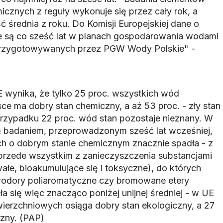
cznych z reguły wykonuje się przez cały rok, a
ć średnia z roku. Do Komisji Europejskiej dane o
e są co sześć lat w planach gospodarowania wodami
przygotowywanych przez PGW Wody Polskie" -
 wynika, że tylko 25 proc. wszystkich wód
e ma dobry stan chemiczny, a aż 53 proc. - zły stan
rzypadku 22 proc. wód stan pozostaje nieznany. W
 badaniem, przeprowadzonym sześć lat wcześniej,
h o dobrym stanie chemicznym znacznie spadła - z
przede wszystkim z zanieczyszczenia substancjami
łe, bioakumulujące się i toksyczne), do których
owodory poliaromatyczne czy bromowane etery
ła się więc znacząco poniżej unijnej średniej - w UE
ierzchniowych osiąga dobry stan ekologiczny, a 27
czny. (PAP)