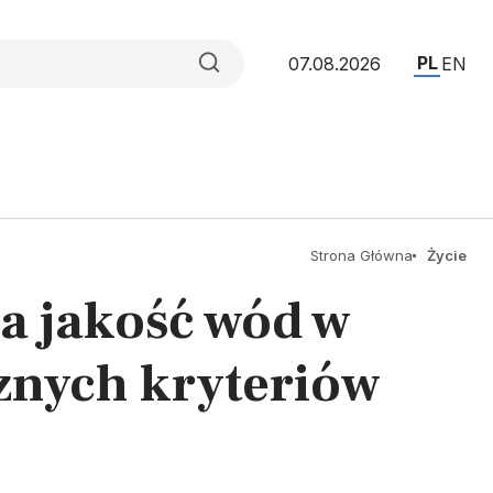
PL
07.08.2026
EN
Strona Główna
Życie
a jakość wód w
cznych kryteriów