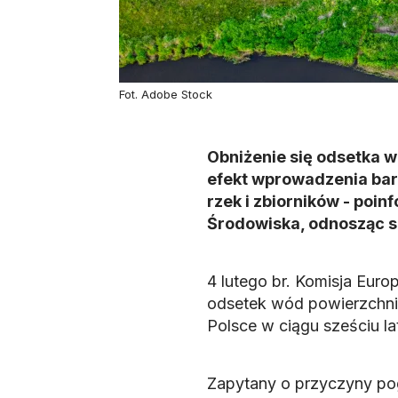
Fot. Adobe Stock
Obniżenie się odsetka 
efekt wprowadzenia bar
rzek i zbiorników - poi
Środowiska, odnosząc si
4 lutego br. Komisja Euro
odsetek wód powierzchni
Polsce w ciągu sześciu lat
Zapytany o przyczyny pog