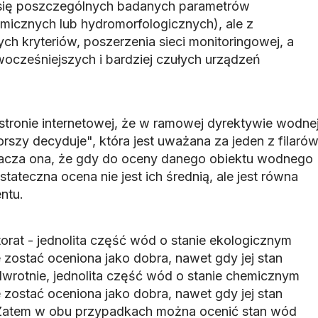
 się poszczególnych badanych parametrów
emicznych lub hydromorfologicznych), ale z
h kryteriów, poszerzenia sieci monitoringowej, a
ocześniejszych i bardziej czułych urządzeń
 stronie internetowej, że w ramowej dyrektywie wodne
rszy decyduje", która jest uważana za jeden z filaró
acza ona, że gdy do oceny danego obiektu wodnego
tateczna ocena nie jest ich średnią, ale jest równa
ntu.
ktorat - jednolita część wód o stanie ekologicznym
 zostać oceniona jako dobra, nawet gdy jej stan
dwrotnie, jednolita część wód o stanie chemicznym
 zostać oceniona jako dobra, nawet gdy jej stan
 "Zatem w obu przypadkach można ocenić stan wód