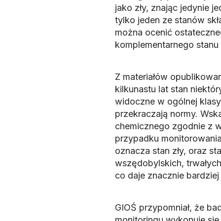
jako zły, znając jedynie 
tylko jeden ze stanów skł
można ocenić ostateczneg
komplementarnego stanu t
Z materiałów opublikowan
kilkunastu lat stan niektó
widoczne w ogólnej klasy
przekraczają normy. Wska
chemicznego zgodnie z 
przypadku monitorowani
oznacza stan zły, oraz s
wszędobylskich, trwałych
co daje znacznie bardziej
GIOŚ przypomniał, że ba
monitoringu wykonuje się 