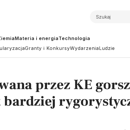
Ziemia
Materia i energia
Technologia
ularyzacja
Granty i Konkursy
Wydarzenia
Ludzie
wana przez KE gorsz
t bardziej rygorysty