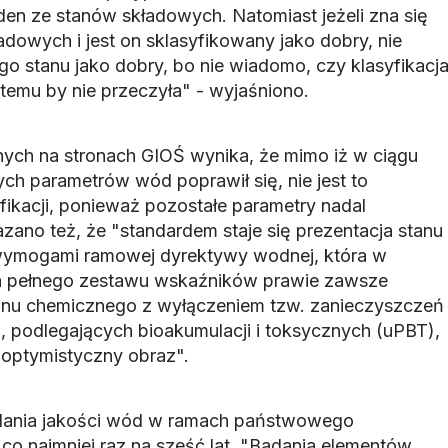
jeden ze stanów składowych. Natomiast jeżeli zna się
adowych i jest on sklasyfikowany jako dobry, nie
o stanu jako dobry, bo nie wiadomo, czy klasyfikacj
emu by nie przeczyła" - wyjaśniono.
ych na stronach GIOŚ wynika, że mimo iż w ciągu
rych parametrów wód poprawił się, nie jest to
fikacji, ponieważ pozostałe parametry nadal
zano też, że "standardem staje się prezentacja stanu
wymogami ramowej dyrektywy wodnej, która w
a pełnego zestawu wskaźników prawie zawsze
tanu chemicznego z wyłączeniem tzw. zanieczyszczeń
, podlegających bioakumulacji i toksycznych (uPBT),
 optymistyczny obraz".
dania jakości wód w ramach państwowego
co najmniej raz na sześć lat. "Badania elementów