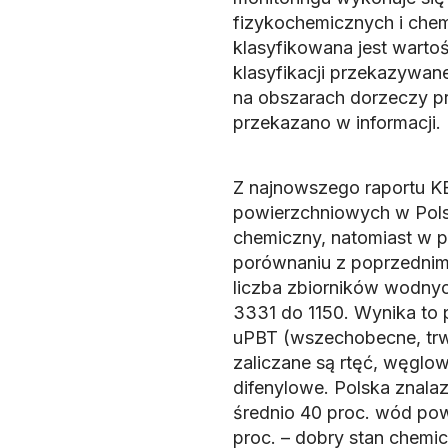
fizykochemicznych i chemi
klasyfikowana jest wartoś
klasyfikacji przekazywan
na obszarach dorzeczy 
przekazano w informacji.
Z najnowszego raportu KE
powierzchniowych w Polsc
chemiczny, natomiast w p
porównaniu z poprzednim
liczba zbiorników wodnyc
3331 do 1150. Wynika to 
uPBT (wszechobecne, trwa
zaliczane są rtęć, węgl
difenylowe. Polska znalaz
średnio 40 proc. wód pow
proc. – dobry stan chemi