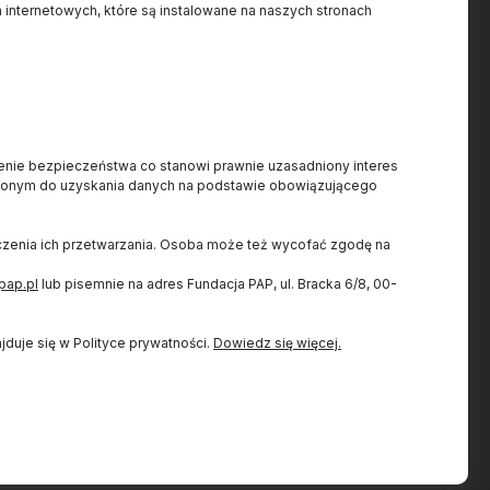
 internetowych, które są instalowane na naszych stronach
Projekt dofinansowany ze
.pl
ienie bezpieczeństwa co stanowi prawnie uzasadniony interes
środków budżetu państwa,
7
nionym do uzyskania danych na podstawie obowiązującego
przyznanych przez Ministra
8
Nauki w ramach Programu
iczenia ich przetwarzania. Osoba może też wycofać zgodę na
Społeczna Odpowiedzialność
Nauki II.
pap.pl
lub pisemnie na adres Fundacja PAP, ul. Bracka 6/8, 00-
duje się w Polityce prywatności.
Dowiedz się więcej.
Do góry
Copyright
Fundacja PAP 2025