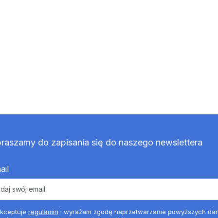
raszamy do zapisania się do naszego newslettera
ail
kceptuje
regulamin
i wyrażam zgodę naprzetwarzanie powyższych da