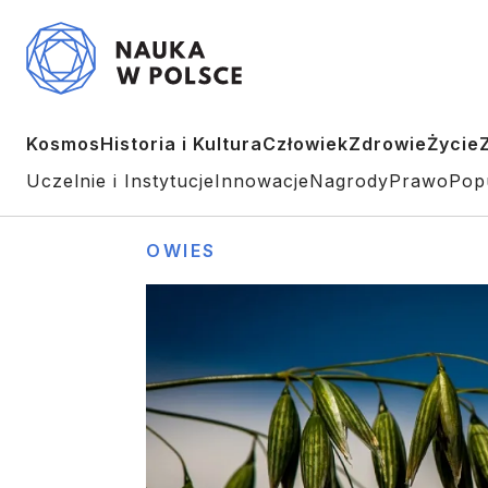
Kosmos
Historia i Kultura
Człowiek
Zdrowie
Życie
Uczelnie i Instytucje
Innowacje
Nagrody
Prawo
Pop
OWIES