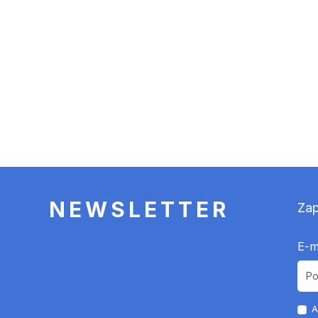
NEWSLETTER
Zap
E-m
A