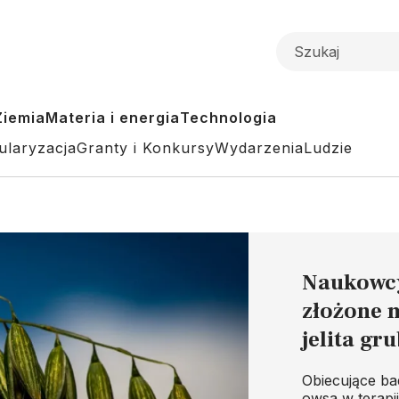
Ziemia
Materia i energia
Technologia
ularyzacja
Granty i Konkursy
Wydarzenia
Ludzie
Naukowcy
złożone 
jelita gr
Obiecujące ba
owsa w terapi