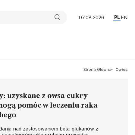
PL
07.08.2026
EN
Strona Główna
Owies
: uzyskane z owsa cukry
mogą pomóc w leczeniu raka
ubego
dania nad zastosowaniem beta-glukanów z
i nowotworów jelita grubego prowadzą