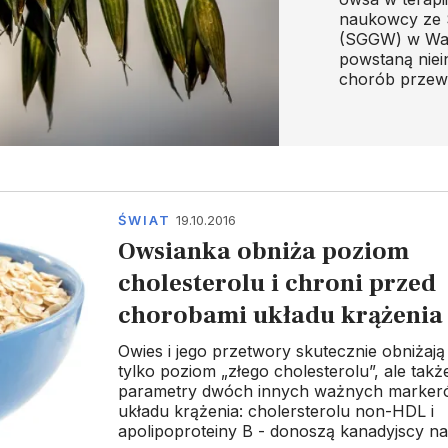
naukowcy ze 
(SGGW) w Wars
powstaną nie
chorób prze
ŚWIAT
19.10.2016
Owsianka obniża poziom
cholesterolu i chroni przed
chorobami układu krążenia
Owies i jego przetwory skutecznie obniżają
tylko poziom „złego cholesterolu”, ale takż
parametry dwóch innych ważnych marker
układu krążenia: cholersterolu non-HDL i
apolipoproteiny B - donoszą kanadyjscy n