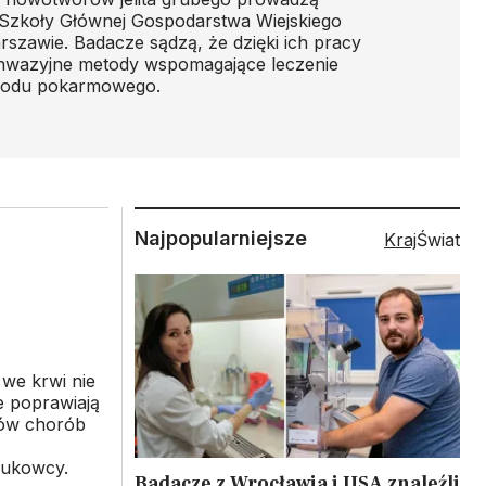
Szkoły Głównej Gospodarstwa Wiejskiego
zawie. Badacze sądzą, że dzięki ich pracy
inwazyjne metody wspomagające leczenie
wodu pokarmowego.
Najpopularniejsze
Kraj
Świat
 we krwi nie
e poprawiają
ów chorób
aukowcy.
Badacze z Wrocławia i USA znaleźli