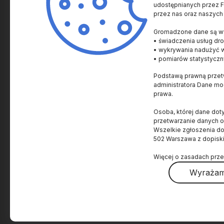
udostępnianych przez Fu
przez nas oraz naszych
SPRAWY NAUKOWE
SPRAWY AKADEMICKI
Gromadzone dane są wy
Historia i Kultura
Uczelnie i Instytucje
• świadczenia usług dro
Człowiek
Innowacje
• wykrywania nadużyć 
• pomiarów statystyczn
Zdrowie
Nagrody
Podstawą prawną przetw
Życie
Prawo
administratora Dane m
Ziemia
Popularyzacja
prawa.
Kosmos
Granty i Konkursy
Osoba, której dane dot
Materia i energia
Wydarzenia
przetwarzanie danych 
Wszelkie zgłoszenia d
Technologia
Ludzie
502 Warszawa z dopisk
Świat
Więcej o zasadach prze
Nagrody Nobla
Wyrażam
O projekcie
O Fundacji
Polityka prywatności
Regulamin
Dostępnoś