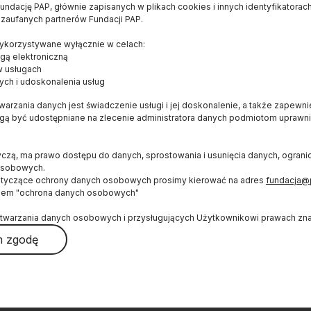
ndację PAP, głównie zapisanych w plikach cookies i innych identyfikatorach
 zaufanych partnerów Fundacji PAP.
E
OD NAS
WYDAWCA
korzystywane wyłącznie w celach:
Konkurs dla czytelników
FUNDACJA PAP
gą elektroniczną
Bracka 6/8
O serwisie
w usługach
ych i udoskonalenia usług
00-502, Warszawa
Popularyzator Nauki
naukawpolsce@pap
arzania danych jest świadczenie usługi i jej doskonalenie, a także zapewn
Blog
(+48 22) 509 27 0
ogą być udostępniane na zlecenie administratora danych podmiotom upraw
Książka
(+48 22) 509 23 8
Newsletter
yczą, ma prawo dostępu do danych, sprostowania i usunięcia danych, ogran
RSS
osobowych.
ŚLEDŹ NAS
otyczące ochrony danych osobowych prosimy kierować na adres
fundacja@
Mapa strony
iem "ochrona danych osobowych"
Wykorzystywanie treści
twarzania danych osobowych i przysługujących Użytkownikowi prawach znaj
Logo do pobrania
 zgodę
Autorzy
ć