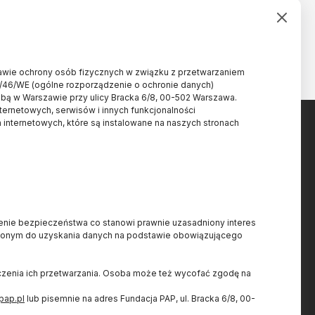
rawie ochrony osób fizycznych w związku z przetwarzaniem
/46/WE (ogólne rozporządzenie o ochronie danych)
ibą w Warszawie przy ulicy Bracka 6/8, 00-502 Warszawa.
nternetowych, serwisów i innych funkcjonalności
 internetowych, które są instalowane na naszych stronach
Projekt dofinansowany ze
.pl
ienie bezpieczeństwa co stanowi prawnie uzasadniony interes
środków budżetu państwa,
nionym do uzyskania danych na podstawie obowiązującego
7
przyznanych przez Ministra
8
Nauki w ramach Programu
iczenia ich przetwarzania. Osoba może też wycofać zgodę na
Społeczna Odpowiedzialność
Nauki II.
pap.pl
lub pisemnie na adres Fundacja PAP, ul. Bracka 6/8, 00-