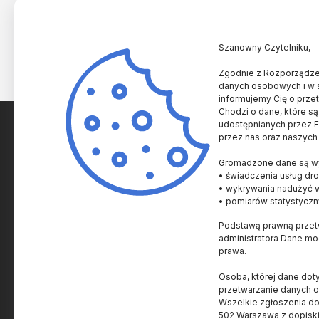
Szanowny Czytelniku,
Zgodnie z Rozporządzen
danych osobowych i w 
informujemy Cię o prze
Chodzi o dane, które są
udostępnianych przez Fu
przez nas oraz naszych
SPRAWY NAUKOWE
SPRAWY AKADEMICKI
Gromadzone dane są wy
Historia i Kultura
Uczelnie i Instytucje
• świadczenia usług dro
Człowiek
Innowacje
• wykrywania nadużyć 
• pomiarów statystyczn
Zdrowie
Nagrody
Podstawą prawną przetw
Życie
Prawo
administratora Dane m
Ziemia
Popularyzacja
prawa.
Kosmos
Granty i Konkursy
Osoba, której dane dot
Materia i energia
Wydarzenia
przetwarzanie danych 
Wszelkie zgłoszenia d
Technologia
Ludzie
502 Warszawa z dopisk