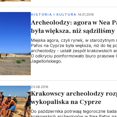
HISTORIA I KULTURA
14.01.2019
Archeolodzy: agora w Nea P
była większa, niż sądziliśmy
Miejska agora, czyli rynek, w starożytnym
Pafos na Cyprze była większa, niż do tej po
archeolodzy - ustalił zespół krakowskich 
O odkryciu poinformowało biuro prasowe 
Jagiellońskiego.
23.08.2016
Krakowscy archeolodzy roz
wykopaliska na Cyprze
Do października potrwają tegoroczne bada
krakowskich archeologów w Nea Pafos na