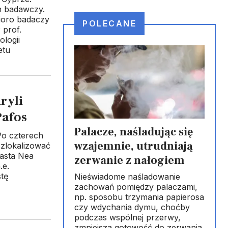
n badawczy.
cioro badaczy
POLECANE
 prof.
logii
etu
ryli
Pafos
Palacze, naśladując się
Po czterech
wzajemnie, utrudniają
zlokalizować
iasta Nea
zerwanie z nałogiem
.e.
stę
Nieświadome naśladowanie
zachowań pomiędzy palaczami,
np. sposobu trzymania papierosa
czy wdychania dymu, choćby
podczas wspólnej przerwy,
zmniejsza gotowość do zerwania