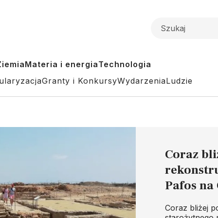
Ziemia
Materia i energia
Technologia
ularyzacja
Granty i Konkursy
Wydarzenia
Ludzie
Coraz bl
rekonstr
Pafos na
Coraz bliżej p
starożytnego 