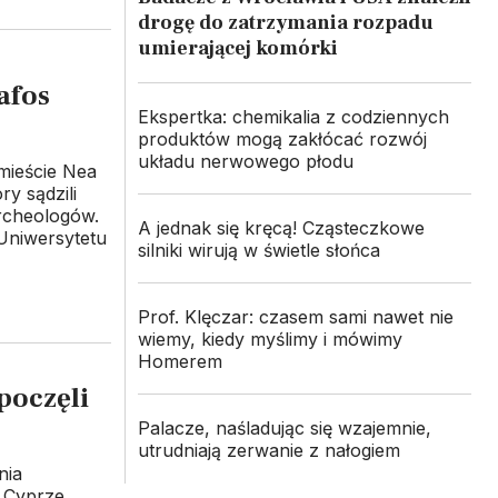
drogę do zatrzymania rozpadu
umierającej komórki
afos
Ekspertka: chemikalia z codziennych
produktów mogą zakłócać rozwój
układu nerwowego płodu
 mieście Nea
ry sądzili
archeologów.
A jednak się kręcą! Cząsteczkowe
Uniwersytetu
silniki wirują w świetle słońca
Prof. Klęczar: czasem sami nawet nie
wiemy, kiedy myślimy i mówimy
Homerem
poczęli
Palacze, naśladując się wzajemnie,
utrudniają zerwanie z nałogiem
nia
 Cyprze.