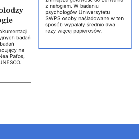
z nałogiem. W badaniu
olodzy
psychologów Uniwersytetu
SWPS osoby naśladowane w ten
ogie
sposób wypalały średnio dwa
razy więcej papierosów.
okumentacji
yjnych badań
 badań
acujący na
Nea Pafos,
a UNESCO.