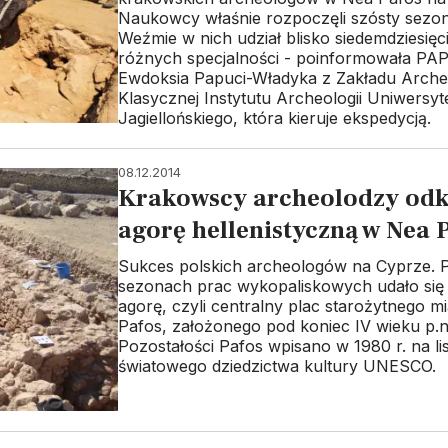
Naukowcy właśnie rozpoczęli szósty sezo
Weźmie w nich udział blisko siedemdziesię
różnych specjalności - poinformowała PAP
Ewdoksia Papuci-Władyka z Zakładu Archeo
Klasycznej Instytutu Archeologii Uniwersyt
Jagiellońskiego, która kieruje ekspedycją.
08.12.2014
Krakowscy archeolodzy odk
agorę hellenistyczną w Nea 
Sukces polskich archeologów na Cyprze. 
sezonach prac wykopaliskowych udało się 
agorę, czyli centralny plac starożytnego m
Pafos, założonego pod koniec IV wieku p.n
Pozostałości Pafos wpisano w 1980 r. na li
światowego dziedzictwa kultury UNESCO.