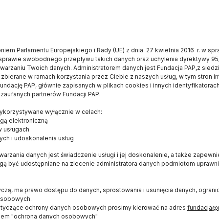
iem Parlamentu Europejskiego i Rady (UE) z dnia 27 kwietnia 2016 r. w sp
sprawie swobodnego przepływu takich danych oraz uchylenia dyrektywy 95
twarzaniu Twoich danych. Administratorem danych jest Fundacja PAP,z siedz
 zbierane w ramach korzystania przez Ciebie z naszych usług, w tym stron i
ndację PAP, głównie zapisanych w plikach cookies i innych identyfikatorach
 zaufanych partnerów Fundacji PAP.
E
OD NAS
WYDAWCA
korzystywane wyłącznie w celach:
Konkurs dla czytelników
FUNDACJA PAP
gą elektroniczną
Bracka 6/8
O serwisie
w usługach
ych i udoskonalenia usług
00-502, Warszawa
Popularyzator Nauki
naukawpolsce@pap
arzania danych jest świadczenie usługi i jej doskonalenie, a także zapewn
Blog
ogą być udostępniane na zlecenie administratora danych podmiotom upraw
(+48 22) 509 27 0
Książka
(+48 22) 509 23 8
Newsletter
yczą, ma prawo dostępu do danych, sprostowania i usunięcia danych, ogran
RSS
osobowych.
ŚLEDŹ NAS
otyczące ochrony danych osobowych prosimy kierować na adres
fundacja@
Mapa strony
iem "ochrona danych osobowych"