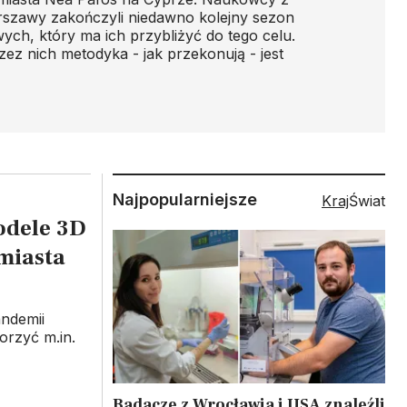
szawy zakończyli niedawno kolejny sezon
ych, który ma ich przybliżyć do tego celu.
ez nich metodyka - jak przekonują - jest
Najpopularniejsze
Kraj
Świat
odele 3D
miasta
ndemii
orzyć m.in.
Badacze z Wrocławia i USA znaleźli