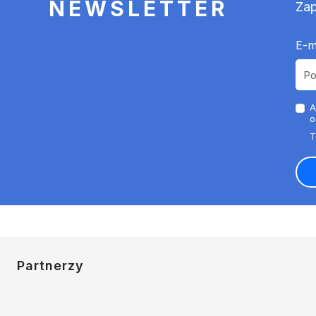
NEWSLETTER
Zap
E-m
A
o
Partnerzy