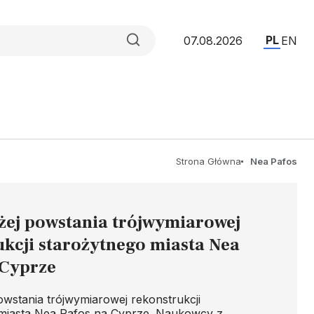
PL
07.08.2026
EN
Strona Główna
Nea Pafos
iżej powstania trójwymiarowej
ukcji starożytnego miasta Nea
 Cyprze
owstania trójwymiarowej rekonstrukcji
miasta Nea Pafos na Cyprze. Naukowcy z