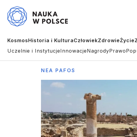
Kosmos
Historia i Kultura
Człowiek
Zdrowie
Życie
Uczelnie i Instytucje
Innowacje
Nagrody
Prawo
Pop
NEA PAFOS