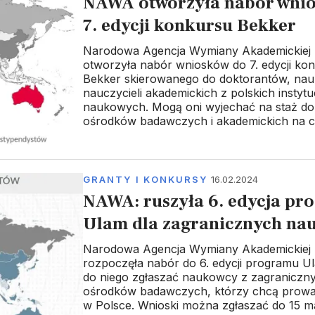
NAWA otworzyła nabór wni
7. edycji konkursu Bekker
Narodowa Agencja Wymiany Akademickiej
otworzyła nabór wniosków do 7. edycji ko
Bekker skierowanego do doktorantów, na
nauczycieli akademickich z polskich instytuc
naukowych. Mogą oni wyjechać na staż d
ośrodków badawczych i akademickich na ca
GRANTY I KONKURSY
16.02.2024
NAWA: ruszyła 6. edycja pr
Ulam dla zagranicznych n
Narodowa Agencja Wymiany Akademickiej
rozpoczęła nabór do 6. edycji programu U
do niego zgłaszać naukowcy z zagranicznyc
ośrodków badawczych, którzy chcą prowa
w Polsce. Wnioski można zgłaszać do 15 ma