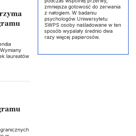
podczas wspólnej przerwy,
zmniejsza gotowość do zerwania
trzyma
z nałogiem. W badaniu
psychologów Uniwersytetu
gramu
SWPS osoby naśladowane w ten
sposób wypalały średnio dwa
razy więcej papierosów.
endia
a Wymiany
ek laureatów
ogramu
agranicznych
ze w