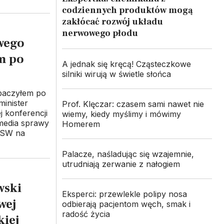
codziennych produktów mogą
zakłócać rozwój układu
nerwowego płodu
wego
m po
A jednak się kręcą! Cząsteczkowe
silniki wirują w świetle słońca
baczyłem po
minister
Prof. Klęczar: czasem sami nawet nie
 konferencji
wiemy, kiedy myślimy i mówimy
 media sprawy
Homerem
NiSW na
Palacze, naśladując się wzajemnie,
utrudniają zerwanie z nałogiem
wski
Eksperci: przewlekle polipy nosa
wej
odbierają pacjentom węch, smak i
radość życia
iej