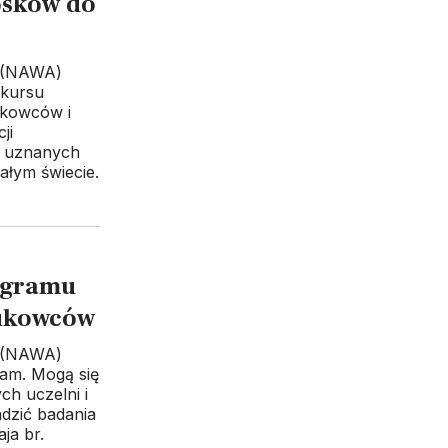
osków do
 (NAWA)
nkursu
ukowców i
ji
o uznanych
łym świecie.
ogramu
aukowców
 (NAWA)
lam. Mogą się
h uczelni i
dzić badania
ja br.