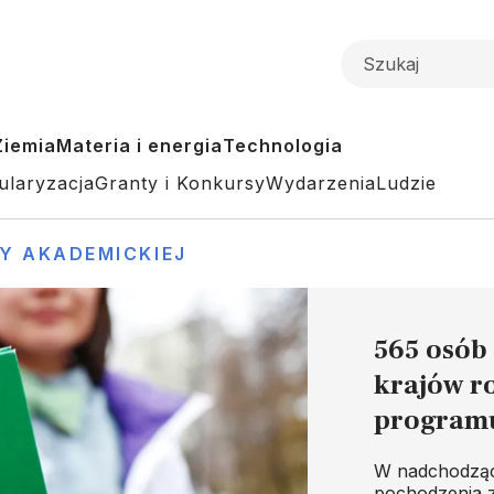
Ziemia
Materia i energia
Technologia
ularyzacja
Granty i Konkursy
Wydarzenia
Ludzie
 AKADEMICKIEJ
565 osób
krajów r
program
W nadchodząc
pochodzenia z 