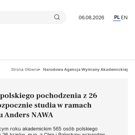
PL
06.08.2026
EN
Strona Główna
Narodowa Agencja Wymiany Akademickiej
 polskiego pochodzenia z 26
ozpocznie studia w ramach
u Anders NAWA
ym roku akademickim 565 osób polskiego
26 krajów, m.in. z Chin i Palestyny przyjedzie