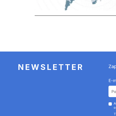
Stronicowanie
NEWSLETTER
Zap
E-m
A
o