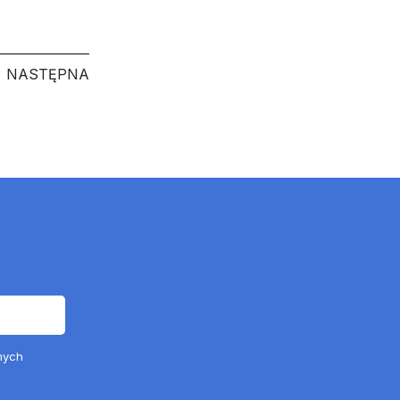
NASTĘPNA
NASTĘPNA
nych