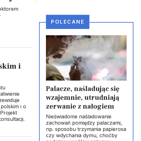
ektorem
-
POLECANE
skim i
Palacze, naśladując się
atu
łatwienie
wzajemnie, utrudniają
zewiduje
zerwanie z nałogiem
polskim i o
Projekt
Nieświadome naśladowanie
onsultacji.
zachowań pomiędzy palaczami,
np. sposobu trzymania papierosa
czy wdychania dymu, choćby