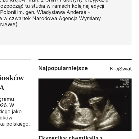
rozpocząć tu studia w ramach kolejnej edycji
Polonii im. gen. Władysława Andersa –
a w czwartek Narodowa Agencja Wymiany
 (NAWA).
Najpopularniejsze
Kraj
Świat
niosków
WA
ogramu
026. W
iego jako
odków
a polskiego.
Ekspertka: chemikalia z