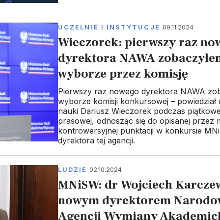
UCZELNIE I INSTYTUCJE
09.11.2024
Wieczorek: pierwszy raz no
dyrektora NAWA zobaczyłe
wyborze przez komisję
Pierwszy raz nowego dyrektora NAWA zo
wyborze komisji konkursowej – powiedział 
nauki Dariusz Wieczorek podczas piątkowej
prasowej, odnosząc się do opisanej przez
kontrowersyjnej punktacji w konkursie M
dyrektora tej agencji.
LUDZIE
02.10.2024
MNiSW: dr Wojciech Karcze
nowym dyrektorem Narodo
Agencji Wymiany Akademick