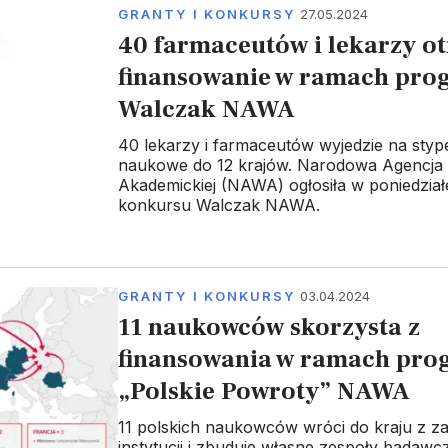
GRANTY I KONKURSY
27.05.2024
40 farmaceutów i lekarzy o
finansowanie w ramach pro
Walczak NAWA
40 lekarzy i farmaceutów wyjedzie na styp
naukowe do 12 krajów. Narodowa Agencj
Akademickiej (NAWA) ogłosiła w poniedział
konkursu Walczak NAWA.
GRANTY I KONKURSY
03.04.2024
11 naukowców skorzysta z
finansowania w ramach pr
„Polskie Powroty” NAWA
11 polskich naukowców wróci do kraju z z
instytucji i zbuduje własne zespoły badawc