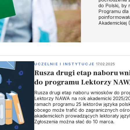
do Polski, by 
Programu dla 
poinformował
Akademickiej
UCZELNIE I INSTYTUCJE
17.02.2025
Rusza drugi etap naboru w
do programu Lektorzy NA
Rusza drugi etap naboru wniosków do pr
Lektorzy NAWA na rok akademicki 2025/2
ramach programu 25 lektorów języka polsk
obcego może trafić do zagranicznych ośr
akademickich prowadzących lektoraty język
Zgłoszenia można słać do 10 marca.