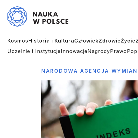
Kosmos
Historia i Kultura
Człowiek
Zdrowie
Życie
Uczelnie i Instytucje
Innowacje
Nagrody
Prawo
Pop
NARODOWA AGENCJA WYMIANY