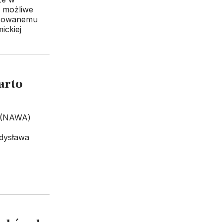
o możliwe
lizowanemu
ckiej
arto
 (NAWA)
adysława