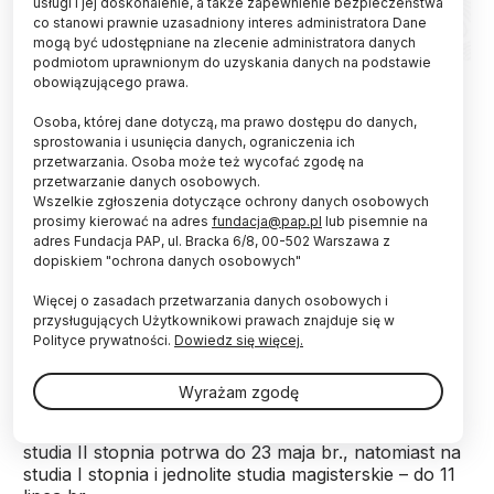
usługi i jej doskonalenie, a także zapewnienie bezpieczeństwa
co stanowi prawnie uzasadniony interes administratora Dane
mogą być udostępniane na zlecenie administratora danych
podmiotom uprawnionym do uzyskania danych na podstawie
Fot. materiały prasowe NAWA
obowiązującego prawa.
Narodowa Agencja Wymiany Akademickiej
Osoba, której dane dotyczą, ma prawo dostępu do danych,
(NAWA) otworzyła nabór wniosków do programu
sprostowania i usunięcia danych, ograniczenia ich
przetwarzania. Osoba może też wycofać zgodę na
stypendialnego dla Polonii im. generała
przetwarzanie danych osobowych.
Władysława Andersa. To już siódma edycja
Wszelkie zgłoszenia dotyczące ochrony danych osobowych
programu.
prosimy kierować na adres
fundacja@pap.pl
lub pisemnie na
adres Fundacja PAP, ul. Bracka 6/8, 00-502 Warszawa z
dopiskiem "ochrona danych osobowych"
Jak czytamy w komunikacie NAWA, dzięki
programowi jak dotąd ponad 4 tys. studentów
Więcej o zasadach przetwarzania danych osobowych i
wywodzących się z Polonii z całego świata
przysługujących Użytkownikowi prawach znajduje się w
przyjechało na studia do Polski. NAWA oferuje
Polityce prywatności.
Dowiedz się więcej.
najzdolniejszej młodzieży polonijnej comiesięczne
stypendium oraz zwolnienie z opłat za kształcenie w
Wyrażam zgodę
uczelniach publicznych lub na językowym kursie
przygotowawczym. Nabór do programu Anders na
studia II stopnia potrwa do 23 maja br., natomiast na
studia I stopnia i jednolite studia magisterskie – do 11