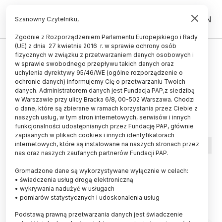
PL
EN
Szanowny Czytelniku,
Zgodnie z Rozporządzeniem Parlamentu Europejskiego i Rady
(UE) z dnia 27 kwietnia 2016 r. w sprawie ochrony osób
GRANTY I KONKURSY
fizycznych w związku z przetwarzaniem danych osobowych i
w sprawie swobodnego przepływu takich danych oraz
Program Anders NAWA: otwarto
uchylenia dyrektywy 95/46/WE (ogólne rozporządzenie o
nabór wniosków
ochronie danych) informujemy Cię o przetwarzaniu Twoich
danych. Administratorem danych jest Fundacja PAP,z siedzibą
w Warszawie przy ulicy Bracka 6/8, 00-502 Warszawa. Chodzi
28.03.2024
aktualizacja: 28.03.2024
o dane, które są zbierane w ramach korzystania przez Ciebie z
2 minuty czytania
naszych usług, w tym stron internetowych, serwisów i innych
funkcjonalności udostępnianych przez Fundację PAP, głównie
zapisanych w plikach cookies i innych identyfikatorach
internetowych, które są instalowane na naszych stronach przez
nas oraz naszych zaufanych partnerów Fundacji PAP.
Gromadzone dane są wykorzystywane wyłącznie w celach:
• świadczenia usług drogą elektroniczną
• wykrywania nadużyć w usługach
• pomiarów statystycznych i udoskonalenia usług
Podstawą prawną przetwarzania danych jest świadczenie