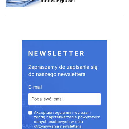
innowacyjności
Stronicowanie
NEWSLETTER
Zapraszamy do zapisania się
do naszego newslettera
E-mail
Akceptuje
regulamin
i wyrażam
zgodę naprzetwarzanie powyższych
danych osobowych w celu
otrzymywania newslettera.