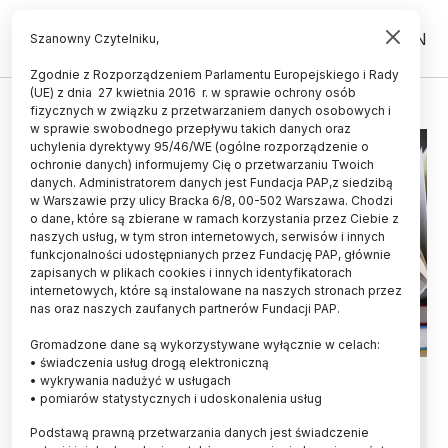
PL
EN
Szanowny Czytelniku,
Zgodnie z Rozporządzeniem Parlamentu Europejskiego i Rady
(UE) z dnia 27 kwietnia 2016 r. w sprawie ochrony osób
KOMISJA EUROPEJSKA
fizycznych w związku z przetwarzaniem danych osobowych i
w sprawie swobodnego przepływu takich danych oraz
uchylenia dyrektywy 95/46/WE (ogólne rozporządzenie o
ochronie danych) informujemy Cię o przetwarzaniu Twoich
danych. Administratorem danych jest Fundacja PAP,z siedzibą
w Warszawie przy ulicy Bracka 6/8, 00-502 Warszawa. Chodzi
o dane, które są zbierane w ramach korzystania przez Ciebie z
naszych usług, w tym stron internetowych, serwisów i innych
funkcjonalności udostępnianych przez Fundację PAP, głównie
zapisanych w plikach cookies i innych identyfikatorach
internetowych, które są instalowane na naszych stronach przez
nas oraz naszych zaufanych partnerów Fundacji PAP.
Gromadzone dane są wykorzystywane wyłącznie w celach:
• świadczenia usług drogą elektroniczną
Naukowiec z Sieci Łukasiewicz
• wykrywania nadużyć w usługach
• pomiarów statystycznych i udoskonalenia usług
jednym z głównych doradców
Podstawą prawną przetwarzania danych jest świadczenie
Komisji Europejskiej