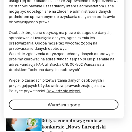
usługi i jej doskonalenie, a także zapewnienie bezpieczeństwa
co stanowi prawnie uzasadniony interes administratora Dane
Prof. dr inż. Rafał Łukasik z Sieci Badawczej
mogą być udostępniane na zlecenie administratora danych
Łukasiewicz (SBŁ) został powołany do Grupy
podmiotom uprawnionym do uzyskania danych na podstawie
Głównych Doradców Naukowych Komisji
obowiązującego prawa.
Europejskiej – poinformowała w środę SBŁ.
Osoba, której dane dotyczą, ma prawo dostępu do danych,
Zajmie się bezpieczeństwem technologicznym,
sprostowania i usunięcia danych, ograniczenia ich
transformacją energetyczną i rozwojem
przetwarzania. Osoba może też wycofać zgodę na
sztucznej inteligencji.
przetwarzanie danych osobowych.
Wszelkie zgłoszenia dotyczące ochrony danych osobowych
prosimy kierować na adres
fundacja@pap.pl
lub pisemnie na
adres Fundacja PAP, ul. Bracka 6/8, 00-502 Warszawa z
dopiskiem "ochrona danych osobowych"
27.07.2022
UCZELNIE I INSTYTUCJE
Więcej o zasadach przetwarzania danych osobowych i
Komisja Europejska ogłosiła wyniki
przysługujących Użytkownikowi prawach znajduje się w
dotyczące inicjatywy Uniwersytety
Polityce prywatności.
Dowiedz się więcej.
Europejskie
Wyrażam zgodę
18.02.2022
GRANTY I KONKURSY
30 tys. euro do wygrania w
konkursie „Nowy Europejski