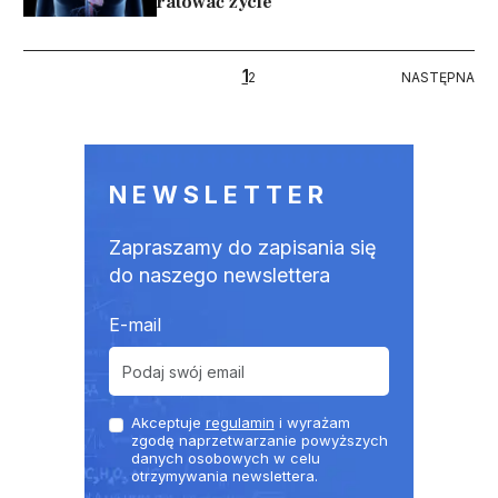
ratować życie
Stronicowanie
1
NASTĘPNA
2
NASTĘPNA
NEWSLETTER
Zapraszamy do zapisania się
do naszego newslettera
E-mail
Akceptuje
regulamin
i wyrażam
zgodę naprzetwarzanie powyższych
danych osobowych w celu
otrzymywania newslettera.