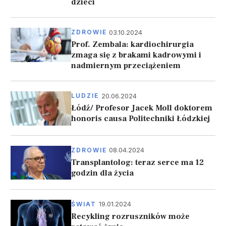
dzieci
03.10.2024
ZDROWIE
Prof. Zembala: kardiochirurgia
zmaga się z brakami kadrowymi i
nadmiernym przeciążeniem
20.06.2024
LUDZIE
Łódź/ Profesor Jacek Moll doktorem
honoris causa Politechniki Łódzkiej
08.04.2024
ZDROWIE
Transplantolog: teraz serce ma 12
godzin dla życia
19.01.2024
ŚWIAT
Recykling rozruszników może