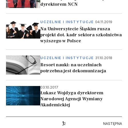
dyrektorem NCN
04.11.2019
UCZELNIE I INSTYTUCJE
Na Uniwersytecie Śląskim rusza
projekt dot. kadr sektora szkolnictwa
wyższego w Polsce
31.10.2018
UCZELNIE I INSTYTUCJE
Resort nauki: na uczelniach
potrzebna jest dekomunizacja
03.10.2017
Łukasz Wojdyga dyrektorem
Narodowej Agencji Wymiany
Akademickiej
Stronicowanie
1
NASTĘPNA
2
NASTĘPNA