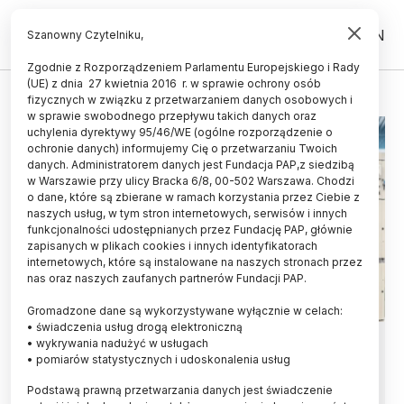
PL
EN
Szanowny Czytelniku,
Zgodnie z Rozporządzeniem Parlamentu Europejskiego i Rady
(UE) z dnia 27 kwietnia 2016 r. w sprawie ochrony osób
KADRY
fizycznych w związku z przetwarzaniem danych osobowych i
w sprawie swobodnego przepływu takich danych oraz
uchylenia dyrektywy 95/46/WE (ogólne rozporządzenie o
ochronie danych) informujemy Cię o przetwarzaniu Twoich
danych. Administratorem danych jest Fundacja PAP,z siedzibą
w Warszawie przy ulicy Bracka 6/8, 00-502 Warszawa. Chodzi
o dane, które są zbierane w ramach korzystania przez Ciebie z
naszych usług, w tym stron internetowych, serwisów i innych
funkcjonalności udostępnianych przez Fundację PAP, głównie
zapisanych w plikach cookies i innych identyfikatorach
internetowych, które są instalowane na naszych stronach przez
nas oraz naszych zaufanych partnerów Fundacji PAP.
Gromadzone dane są wykorzystywane wyłącznie w celach:
• świadczenia usług drogą elektroniczną
Gdańsk/ Ruszyła Akademia Energii
• wykrywania nadużyć w usługach
• pomiarów statystycznych i udoskonalenia usług
Jądrowej
Podstawą prawną przetwarzania danych jest świadczenie