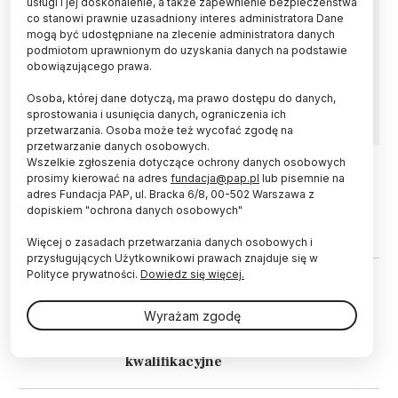
usługi i jej doskonalenie, a także zapewnienie bezpieczeństwa
W Gdańsku rozpoczęła się w piątek Akademia
co stanowi prawnie uzasadniony interes administratora Dane
Energii Jądrowej – pilotażowy program
mogą być udostępniane na zlecenie administratora danych
edukacyjny Polskich Elektrowni Jądrowych,
podmiotom uprawnionym do uzyskania danych na podstawie
który ma przygotować studentów z Pomorza
obowiązującego prawa.
do pracy przy budowie i eksploatacji pierwszej
elektrowni jądrowej w Polsce.
Osoba, której dane dotyczą, ma prawo dostępu do danych,
sprostowania i usunięcia danych, ograniczenia ich
przetwarzania. Osoba może też wycofać zgodę na
przetwarzanie danych osobowych.
Wszelkie zgłoszenia dotyczące ochrony danych osobowych
prosimy kierować na adres
fundacja@pap.pl
lub pisemnie na
05.01.2026
UCZELNIE I INSTYTUCJE
adres Fundacja PAP, ul. Bracka 6/8, 00-502 Warszawa z
Dwa instytuty PAN od stycznia mają
dopiskiem "ochrona danych osobowych"
nowych dyrektorów
Więcej o zasadach przetwarzania danych osobowych i
przysługujących Użytkownikowi prawach znajduje się w
Polityce prywatności.
Dowiedz się więcej.
29.09.2024
UCZELNIE I INSTYTUCJE
Minister nauki: w sprawie prezesa
Wyrażam zgodę
IDEAS NCBR odbyło się
transparentne postępowanie
kwalifikacyjne