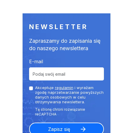
NEWSLETTER
Zapraszamy do zapisania się
do naszego newslettera
E-mail
Akceptuje
regulamin
i wyrażam
zgodę naprzetwarzanie powyższych
danych osobowych w celu
otrzymywania newslettera.