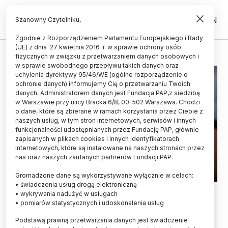
PL
EN
Szanowny Czytelniku,
Zgodnie z Rozporządzeniem Parlamentu Europejskiego i Rady
(UE) z dnia 27 kwietnia 2016 r. w sprawie ochrony osób
GLIWICE
fizycznych w związku z przetwarzaniem danych osobowych i
w sprawie swobodnego przepływu takich danych oraz
uchylenia dyrektywy 95/46/WE (ogólne rozporządzenie o
ochronie danych) informujemy Cię o przetwarzaniu Twoich
danych. Administratorem danych jest Fundacja PAP,z siedzibą
w Warszawie przy ulicy Bracka 6/8, 00-502 Warszawa. Chodzi
o dane, które są zbierane w ramach korzystania przez Ciebie z
naszych usług, w tym stron internetowych, serwisów i innych
funkcjonalności udostępnianych przez Fundację PAP, głównie
zapisanych w plikach cookies i innych identyfikatorach
internetowych, które są instalowane na naszych stronach przez
nas oraz naszych zaufanych partnerów Fundacji PAP.
Gromadzone dane są wykorzystywane wyłącznie w celach:
• świadczenia usług drogą elektroniczną
Gliwice/ Rektorzy konsorcjum
• wykrywania nadużyć w usługach
• pomiarów statystycznych i udoskonalenia usług
akademickiego poparli budowę
Podstawą prawną przetwarzania danych jest świadczenie
nowego szpitala uniwersyteckiego