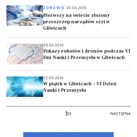
30.04.2015
ZDROWIE
Pierwszy na świecie złożony
przeszczep narządów szyi w
Gliwicach
26.05.2014
Pokazy robotów i dronów podczas VI
Dni Nauki i Przemysłu w Gliwicach
22.05.2014
W piątek w Gliwicach – VI Dzień
Nauki i Przemysłu
Stronicowanie
1
NASTĘPNA
2
3
NASTĘPNA