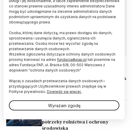
usługi i jej doskonalenie, a także zapewnienie bezpieczeństwa
co stanowi prawnie uzasadniony interes administratora Dane
Rektorzy konsorcjum akademickiego „Katowice
mogą być udostępniane na zlecenie administratora danych
– Miasto Nauki”, które zrzesza największe
podmiotom uprawnionym do uzyskania danych na podstawie
uczelnie publiczne regionu, poparli budowę
obowiązującego prawa.
nowego Szpitala Uniwersyteckiego – Centrum
Osoba, której dane dotyczą, ma prawo dostępu do danych,
Chorób Cywilizacyjnych w Gliwicach - podał w
sprostowania i usunięcia danych, ograniczenia ich
swoim wtorkowym biuletynie gliwicki samorząd.
przetwarzania. Osoba może też wycofać zgodę na
przetwarzanie danych osobowych.
Wszelkie zgłoszenia dotyczące ochrony danych osobowych
prosimy kierować na adres
fundacja@pap.pl
lub pisemnie na
adres Fundacja PAP, ul. Bracka 6/8, 00-502 Warszawa z
dopiskiem "ochrona danych osobowych"
15.04.2025
ZDROWIE
Śląskie/ 15 lat transplantacji komórek
Więcej o zasadach przetwarzania danych osobowych i
krwiotwórczych w gliwickim
przysługujących Użytkownikowi prawach znajduje się w
Instytucie Onkologii
Polityce prywatności.
Dowiedz się więcej.
Wyrażam zgodę
30.10.2023
TECHNOLOGIA
Satelita z Gliwic zbierze dane na
potrzeby rolnictwa i ochrony
środowiska