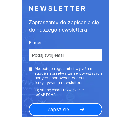
NEWSLETTER
Zapraszamy do zapisania się
do naszego newslettera
E-mail
Akceptuje
regulamin
i wyrażam
zgodę naprzetwarzanie powyższych
danych osobowych w celu
otrzymywania newslettera.