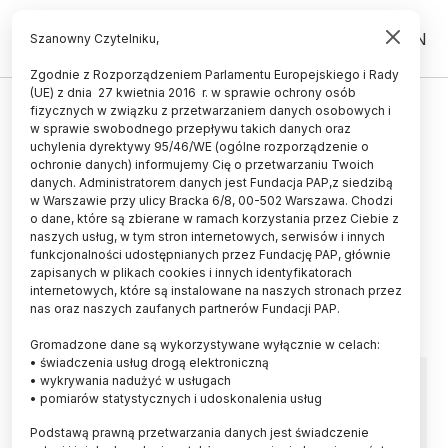
PL
EN
Szanowny Czytelniku,
Zgodnie z Rozporządzeniem Parlamentu Europejskiego i Rady
(UE) z dnia 27 kwietnia 2016 r. w sprawie ochrony osób
FNP
fizycznych w związku z przetwarzaniem danych osobowych i
w sprawie swobodnego przepływu takich danych oraz
uchylenia dyrektywy 95/46/WE (ogólne rozporządzenie o
ochronie danych) informujemy Cię o przetwarzaniu Twoich
danych. Administratorem danych jest Fundacja PAP,z siedzibą
w Warszawie przy ulicy Bracka 6/8, 00-502 Warszawa. Chodzi
o dane, które są zbierane w ramach korzystania przez Ciebie z
naszych usług, w tym stron internetowych, serwisów i innych
funkcjonalności udostępnianych przez Fundację PAP, głównie
zapisanych w plikach cookies i innych identyfikatorach
internetowych, które są instalowane na naszych stronach przez
nas oraz naszych zaufanych partnerów Fundacji PAP.
Gromadzone dane są wykorzystywane wyłącznie w celach:
• świadczenia usług drogą elektroniczną
Ponad 37 mln zł dla młodych
• wykrywania nadużyć w usługach
• pomiarów statystycznych i udoskonalenia usług
badaczy od Fundacji na rzecz
Podstawą prawną przetwarzania danych jest świadczenie
Nauki Polskiej