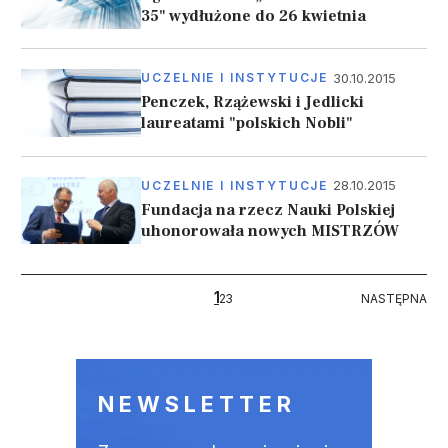
35" wydłużone do 26 kwietnia
30.10.2015
UCZELNIE I INSTYTUCJE
Penczek, Rzążewski i Jedlicki
laureatami "polskich Nobli"
28.10.2015
UCZELNIE I INSTYTUCJE
Fundacja na rzecz Nauki Polskiej
uhonorowała nowych MISTRZÓW
Stronicowanie
1
NASTĘPNA
2
3
NASTĘPNA
NEWSLETTER