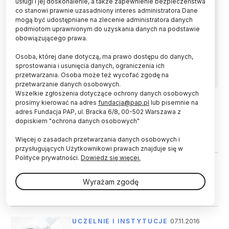
usługi i jej doskonalenie, a także zapewnienie bezpieczeństwa
co stanowi prawnie uzasadniony interes administratora Dane
Trwa nabór do programów FIRST TEAM,
mogą być udostępniane na zlecenie administratora danych
HOMING oraz POWROTY Fundacji na rzecz
podmiotom uprawnionym do uzyskania danych na podstawie
Nauki Polskiej. W tej edycji na konkursy te - dla
obowiązującego prawa.
osób do 5 lat po doktoracie - przeznaczono
Osoba, której dane dotyczą, ma prawo dostępu do danych,
łącznie 37 mln zł. Nabór trwa do 5 marca.
sprostowania i usunięcia danych, ograniczenia ich
przetwarzania. Osoba może też wycofać zgodę na
przetwarzanie danych osobowych.
Wszelkie zgłoszenia dotyczące ochrony danych osobowych
prosimy kierować na adres
fundacja@pap.pl
lub pisemnie na
adres Fundacja PAP, ul. Bracka 6/8, 00-502 Warszawa z
16.11.2017
GRANTY I KONKURSY
dopiskiem "ochrona danych osobowych"
95 mln zł dla naukowców i firm od
Fundacji na rzecz Nauki Polskiej
Więcej o zasadach przetwarzania danych osobowych i
przysługujących Użytkownikowi prawach znajduje się w
Polityce prywatności.
Dowiedz się więcej.
15.02.2017
GRANTY I KONKURSY
Ponad 270 mln zł na badania naukowe w Polsce od
Wyrażam zgodę
FNP
07.11.2016
UCZELNIE I INSTYTUCJE