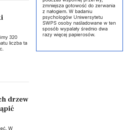
zmniejsza gotowość do zerwania
z nałogiem. W badaniu
i
psychologów Uniwersytetu
SWPS osoby naśladowane w ten
sposób wypalały średnio dwa
razy więcej papierosów.
cimy 320
tu liczba ta
c.
ch drzew
tąpić
ieć. W