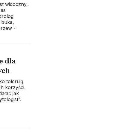
st widoczny,
zas
drolog
 buka,
drzew -
e dla
ych
ko tolerują
ch korzyści.
ałać jak
ologist”.