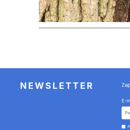
Stronicowanie
NEWSLETTER
Zap
E-m
A