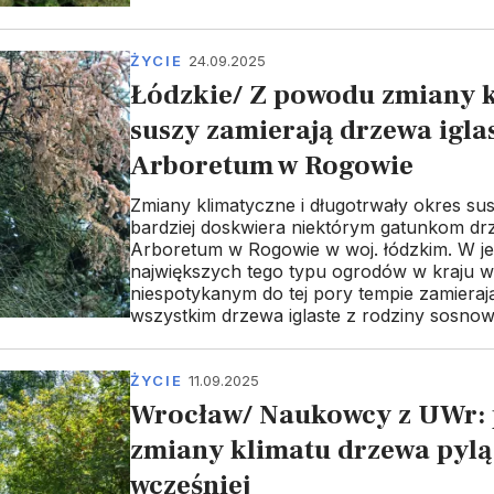
ŻYCIE
24.09.2025
Łódzkie/ Z powodu zmiany k
suszy zamierają drzewa igla
Arboretum w Rogowie
Zmiany klimatyczne i długotrwały okres su
bardziej doskwiera niektórym gatunkom d
Arboretum w Rogowie w woj. łódzkim. W j
największych tego typu ogrodów w kraju w
niespotykanym do tej pory tempie zamieraj
wszystkim drzewa iglaste z rodziny sosnow
ŻYCIE
11.09.2025
Wrocław/ Naukowcy z UWr: 
zmiany klimatu drzewa pylą
wcześniej