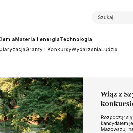
Ziemia
Materia i energia
Technologia
ularyzacja
Granty i Konkursy
Wydarzenia
Ludzie
Wiąz z S
konkursi
Rozpoczął się
kandydatem je
Mazowszu, n