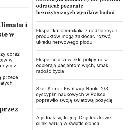
odrzucać pozornie
bezużytecznych wyników badań
limatu i
Ekspertka: chemikalia z codziennych
ste w
produktów mogą zakłócać rozwój
układu nerwowego płodu
szy coraz
Eksperci: przewlekle polipy nosa
rzew w
odbierają pacjentom węch, smak i
ednym z
radość życia
ą przede
atych.
Szef Komisji Ewaluacji Nauki: 2/3
dyscyplin naukowych w Polsce
poprawiło swoją światową pozycję
przez
A jednak się kręcą! Cząsteczkowe
silniki wirują w świetle słońca