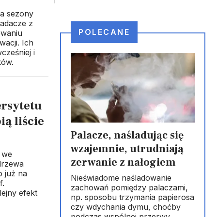
na sezony
badacze z
POLECANE
owaniu
acji. Ich
cześniej i
ków.
rsytetu
ą liście
Palacze, naśladując się
wzajemnie, utrudniają
 we
zerwanie z nałogiem
drzewa
o już na
Nieświadome naśladowanie
f.
zachowań pomiędzy palaczami,
ejny efekt
np. sposobu trzymania papierosa
czy wdychania dymu, choćby
podczas wspólnej przerwy,