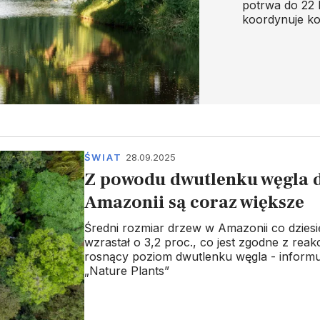
potrwa do 22 
koordynuje ko
ŚWIAT
28.09.2025
Z powodu dwutlenku węgla 
Amazonii są coraz większe
Średni rozmiar drzew w Amazonii co dziesię
wzrastał o 3,2 proc., co jest zgodne z reak
rosnący poziom dwutlenku węgla - informu
„Nature Plants”