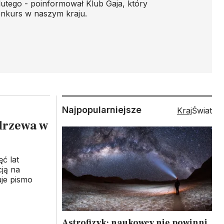
lutego - poinformował Klub Gaja, który
nkurs w naszym kraju.
Najpopularniejsze
Kraj
Świat
drzewa w
ć lat
cją na
je pismo
Astrofizyk: naukowcy nie powinni