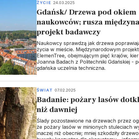
ŻYCIE
24.03.2025
Gdańsk/ Drzewa pod okiem
naukowców; rusza międzyn
projekt badawczy
Naukowcy sprawdzą jak drzewa poprawiają
życia w mieście. Międzynarodowym projek
ElemenTree, obejmującym pięć krajów, kier
Joanna Badach z Politechniki Gdańskiej - p
gdańska uczelnia techniczna.
ŚWIAT
07.02.2025
Badanie: pożary lasów dotk
niż dawniej
Ślady pozostawione na drzewach przez og
że pożary lasów w minionych stuleciach w
inaczej niż obecnie; mniej szkodziły drzew