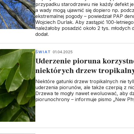
przypadku starodrzewu nie każdy defekt je
a wady mogą ujawnić się dopiero np. podc
ekstremalnej pogody – powiedział PAP den
Wojciech Durlak. Aby zastąpić 100-letniego
należałoby posadzić około 2 tys. młodych 
dodał.
ŚWIAT
01.04.2025
Uderzenie pioruna korzystn
niektórych drzew tropikaln
Niektóre gatunki drzew tropikalnych nie tyl
uderzenia piorunów, ale także czerpią z ni
Drzewa te mogły nawet ewoluować, aby dzi
piorunochrony – informuje pismo „New Phyt