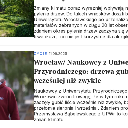
Zmiany klimatu coraz wyraźniej wpływają 
pylenia drzew. Do takich wniosków doszli 
Uniwersytetu Wrocławskiego po przenaliz
materiałów zebranych w ciągu 20 lat obserw
zdaniem okres pylenia drzew zaczyna się w
trwa dłużej, co nie jest korzystne dla alergi
ŻYCIE
11.09.2025
Wrocław/ Naukowcy z Uniwe
Przyrodniczego: drzewa gubi
wcześniej niż zwykle
Naukowcy z Uniwersytetu Przyrodniczego
Wrocławiu zwrócili uwagę, że w tym roku 
zaczęły gubić liście wcześnie niż zwykle, b
przełomie sierpnia i września . Zdaniem pro
Przemysława Bąbelewskiego z UPWr to kol
zmian klimatu.