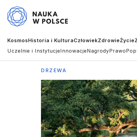
Kosmos
Historia i Kultura
Człowiek
Zdrowie
Życie
Uczelnie i Instytucje
Innowacje
Nagrody
Prawo
Pop
DRZEWA