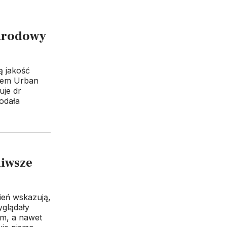
arodowy
 jakość
tem Urban
uje dr
odała
liwsze
ień wskazują,
yglądały
om, a nawet