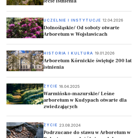
lecie istnienia
12.04.2026
UCZELNIE I INSTYTUCJE
Dolnośląskie/ Od soboty otwarte
Arboretum w Wojsławicach
19.01.2026
HISTORIA I KULTURA
Arboretum Kórnickie świętuje 200 lat
istnienia
16.04.2025
ŻYCIE
Warmińsko-mazurskie/ Leśne
arboretum w Kudypach otwarte dla
zwiedzających
23.08.2024
ŻYCIE
Podrzucane do stawu w Arboretum w