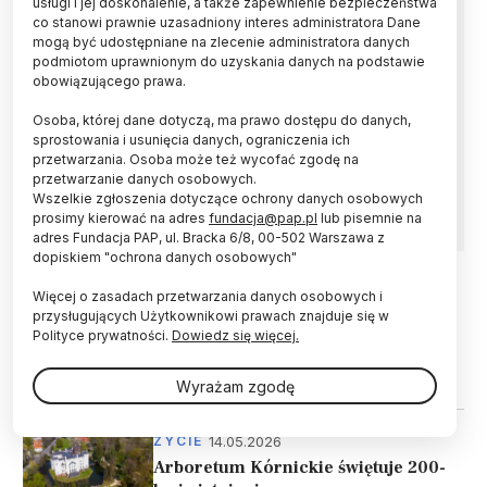
usługi i jej doskonalenie, a także zapewnienie bezpieczeństwa
co stanowi prawnie uzasadniony interes administratora Dane
Jakie drzewa i krzewy wyhodowano w Kórniku
mogą być udostępniane na zlecenie administratora danych
(Wielkopolskie), jak zrobić wianek, a od
podmiotom uprawnionym do uzyskania danych na podstawie
pewnego momentu – jak wygląda arboretum w
obowiązującego prawa.
deszczu – tego mogli się dowiedzieć w niedzielę
Osoba, której dane dotyczą, ma prawo dostępu do danych,
uczestnicy Wielkiego dnia otwartego w
sprostowania i usunięcia danych, ograniczenia ich
Arboretum Kórnickim. Wydarzenie
przetwarzania. Osoba może też wycofać zgodę na
zorganizowano z okazji 200-lecia istnienia
przetwarzanie danych osobowych.
arboretum.
Wszelkie zgłoszenia dotyczące ochrony danych osobowych
prosimy kierować na adres
fundacja@pap.pl
lub pisemnie na
adres Fundacja PAP, ul. Bracka 6/8, 00-502 Warszawa z
dopiskiem "ochrona danych osobowych"
Więcej o zasadach przetwarzania danych osobowych i
19.07.2026
ŻYCIE
przysługujących Użytkownikowi prawach znajduje się w
Arboretum Kórnickie zaprasza
Polityce prywatności.
Dowiedz się więcej.
dorosłych i dzieci do wspólnego
świętowania 200-lecia
Wyrażam zgodę
14.05.2026
ŻYCIE
Arboretum Kórnickie świętuje 200-