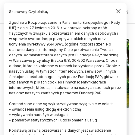
PL
EN
Szanowny Czytelniku,
Zgodnie z Rozporządzeniem Parlamentu Europejskiego i Rady
(UE) z dnia 27 kwietnia 2016 r. w sprawie ochrony osób
ARBORETUM
fizycznych w związku z przetwarzaniem danych osobowych i
w sprawie swobodnego przepływu takich danych oraz
uchylenia dyrektywy 95/46/WE (ogólne rozporządzenie o
ochronie danych) informujemy Cię o przetwarzaniu Twoich
danych. Administratorem danych jest Fundacja PAP,z siedzibą
w Warszawie przy ulicy Bracka 6/8, 00-502 Warszawa. Chodzi
o dane, które są zbierane w ramach korzystania przez Ciebie z
naszych usług, w tym stron internetowych, serwisów i innych
funkcjonalności udostępnianych przez Fundację PAP, głównie
zapisanych w plikach cookies i innych identyfikatorach
internetowych, które są instalowane na naszych stronach przez
nas oraz naszych zaufanych partnerów Fundacji PAP.
Gromadzone dane są wykorzystywane wyłącznie w celach:
• świadczenia usług drogą elektroniczną
Wielkopolskie/ Tłumy na Wielkim
• wykrywania nadużyć w usługach
• pomiarów statystycznych i udoskonalenia usług
dniu otwartym w Arboretum
Podstawą prawną przetwarzania danych jest świadczenie
Kórnickim