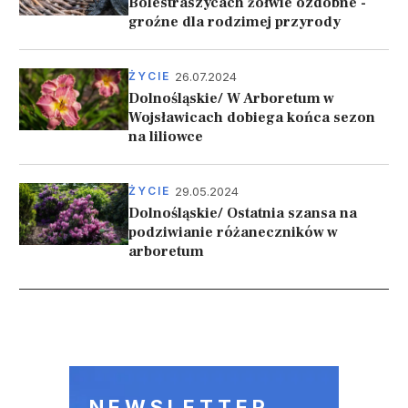
Bolestraszycach żółwie ozdobne -
groźne dla rodzimej przyrody
26.07.2024
ŻYCIE
Dolnośląskie/ W Arboretum w
Wojsławicach dobiega końca sezon
na liliowce
29.05.2024
ŻYCIE
Dolnośląskie/ Ostatnia szansa na
podziwianie różaneczników w
arboretum
Stronicowanie
NEWSLETTER