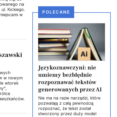
anowanego na
l. Kickiego.
POLECANE
miejscami w
szawski
Językoznawczyni: nie
owych
umiemy bezbłędnie
tów w nowym
rozpoznawać tekstów
We wtorek
my",
generowanych przez AI
rótce
Nie ma na razie narzędzi, które
mieszkańców.
pozwalają z całą pewnością
rozpoznać, że tekst został
stworzony przez duży model