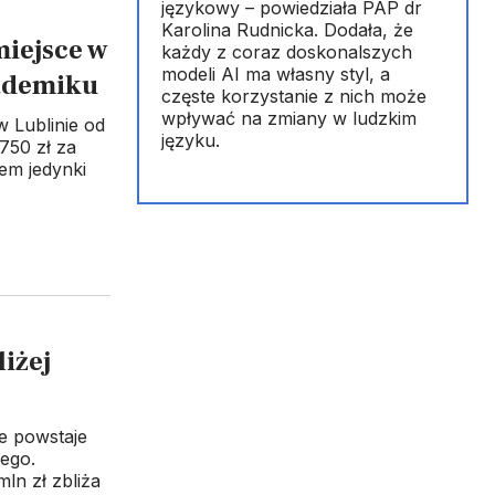
językowy – powiedziała PAP dr
Karolina Rudnicka. Dodała, że
miejsce w
każdy z coraz doskonalszych
modeli AI ma własny styl, a
ademiku
częste korzystanie z nich może
wpływać na zmiany w ludzkim
w Lublinie od
języku.
750 zł za
em jedynki
iżej
e powstaje
ego.
mln zł zbliża