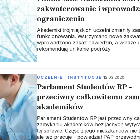
zakwaterowanie i wprowadz
ograniczenia
Akademiki trójmiejskich uczelni zmieniły za
funkcjonowania. Wstrzymano nowe zakwat
wprowadzono zakaz odwiedzin, a władze u
rekomendują unikanie podróży.
UCZELNIE I INSTYTUCJE
12.03.2020
Parlament Studentów RP -
przeciwny całkowitemu za
akademików
Parlament Studentów RP jest przeciwny c
zamykaniu akademików bez jasnych wytyc
tej sprawie. Część z jego mieszkańców nie t
ale też pracuje - powiedział PAP przewodn