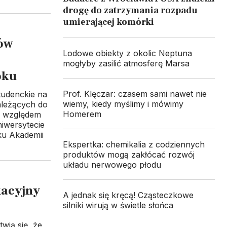
drogę do zatrzymania rozpadu
umierającej komórki
ów
Lodowe obiekty z okolic Neptuna
mogłyby zasilić atmosferę Marsa
oku
Prof. Klęczar: czasem sami nawet nie
tudenckie na
wiemy, kiedy myślimy i mówimy
ależących do
Homerem
c. względem
niwersytecie
ku Akademii
Ekspertka: chemikalia z codziennych
produktów mogą zakłócać rozwój
układu nerwowego płodu
kacyjny
A jednak się kręcą! Cząsteczkowe
silniki wirują w świetle słońca
wią się, że