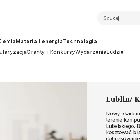
Ziemia
Materia i energia
Technologia
ularyzacja
Granty i Konkursy
Wydarzenia
Ludzie
Lublin/ 
Nowy akademik
terenie kampu
Lubelskiego. 
kosztować bli
dofinasowanie