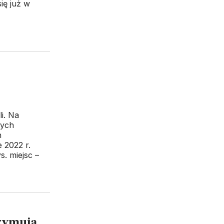
ię już w
i. Na
nych
h
 2022 r.
s. miejsc –
zymują