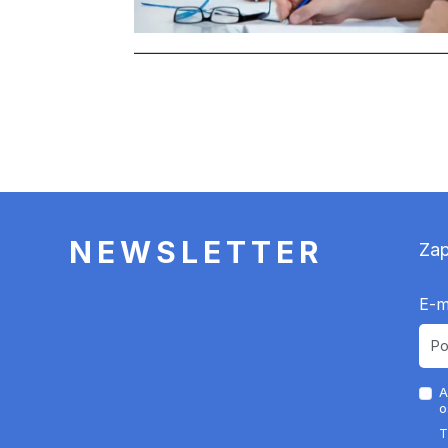
Stronicowanie
NEWSLETTER
Zap
E-m
A
o