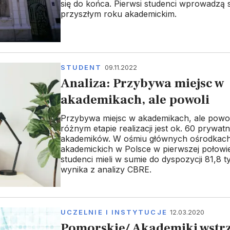
się do końca. Pierwsi studenci wprowadzą s
przyszłym roku akademickim.
STUDENT
09.11.2022
Analiza: Przybywa miejsc w
akademikach, ale powoli
Przybywa miejsc w akademikach, ale powol
różnym etapie realizacji jest ok. 60 prywat
akademików. W ośmiu głównych ośrodkac
akademickich w Polsce w pierwszej połowie
studenci mieli w sumie do dyspozycji 81,8 ty
wynika z analizy CBRE.
UCZELNIE I INSTYTUCJE
12.03.2020
Pomorskie/ Akademiki wstr