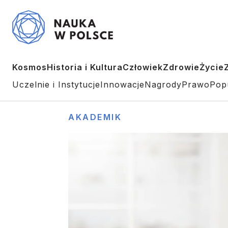
Kosmos
Historia i Kultura
Człowiek
Zdrowie
Życie
Uczelnie i Instytucje
Innowacje
Nagrody
Prawo
Pop
AKADEMIK