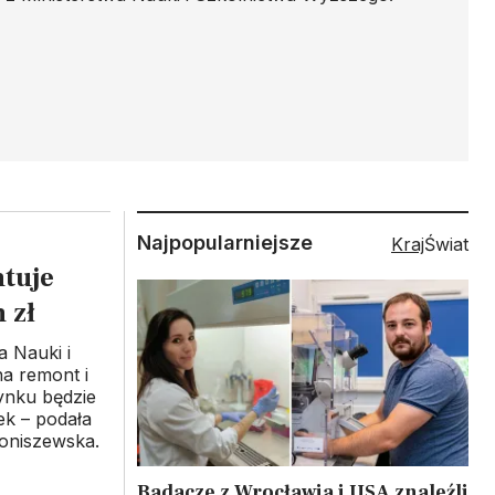
Najpopularniejsze
Kraj
Świat
tuje
 zł
a Nauki i
a remont i
ynku będzie
ek – podała
oniszewska.
Badacze z Wrocławia i USA znaleźli