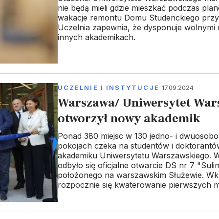
nie będą mieli gdzie mieszkać podczas pl
wakacje remontu Domu Studenckiego przy u
Uczelnia zapewnia, że dysponuje wolnymi 
innych akademikach.
UCZELNIE I INSTYTUCJE
17.09.2024
Warszawa/ Uniwersytet War
otworzył nowy akademik
Ponad 380 miejsc w 130 jedno- i dwuosob
pokojach czeka na studentów i doktoran
akademiku Uniwersytetu Warszawskiego. 
odbyło się oficjalne otwarcie DS nr 7 "Suli
położonego na warszawskim Służewie. Wk
rozpocznie się kwaterowanie pierwszych 