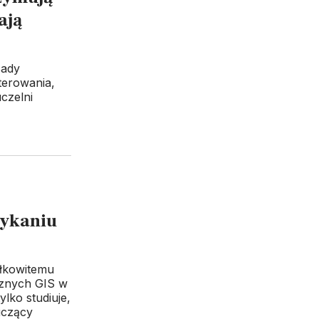
ają
sady
erowania,
czelni
mykaniu
ałkowitemu
znych GIS w
ylko studiuje,
iczący