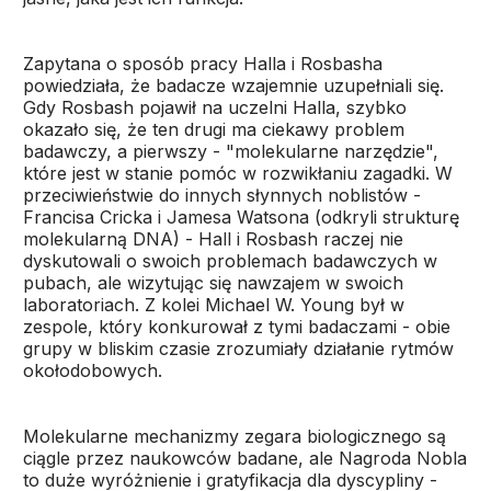
Zapytana o sposób pracy Halla i Rosbasha
powiedziała, że badacze wzajemnie uzupełniali się.
Gdy Rosbash pojawił na uczelni Halla, szybko
okazało się, że ten drugi ma ciekawy problem
badawczy, a pierwszy - "molekularne narzędzie",
które jest w stanie pomóc w rozwikłaniu zagadki. W
przeciwieństwie do innych słynnych noblistów -
Francisa Cricka i Jamesa Watsona (odkryli strukturę
molekularną DNA) - Hall i Rosbash raczej nie
dyskutowali o swoich problemach badawczych w
pubach, ale wizytując się nawzajem w swoich
laboratoriach. Z kolei Michael W. Young był w
zespole, który konkurował z tymi badaczami - obie
grupy w bliskim czasie zrozumiały działanie rytmów
okołodobowych.
Molekularne mechanizmy zegara biologicznego są
ciągle przez naukowców badane, ale Nagroda Nobla
to duże wyróżnienie i gratyfikacja dla dyscypliny -