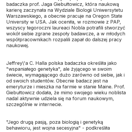
badaczka prof. Jaga Giebułtowicz, która naukową
karierę zaczynała na Wydziale Biologii Uniwersytetu
Warszawskiego, a obecnie pracuje na Oregon State
University w USA. Jak oceniła, w rozmowie z PAP,
wszyscy tegoroczni laureaci Nobla potrafili stworzyć
wokół siebie zgrane zespoły badawcze, a w młodych
współpracownikach rozpalili zapał do dalszej pracy
naukowej.
Jeffrey\'a C. Halla polska badaczka określiła jako
"wspaniałego genetyka", ale żyjącego w swoim
świecie, wymagającego dużo zarówno od siebie, jak i
od swoich studentów. Obecnie badacz jest na
emeryturze i mieszka na farmie w stanie Maine. Prof.
Giebułtowicz dodała, że mimo swojego wieku noblista
nadal aktywnie udziela się na forum naukowym,
szczególnie w internecie.
"Jego drugą pasją, poza biologią i genetyką
behawioru, jest wojna secesyjna" - podkreśliła