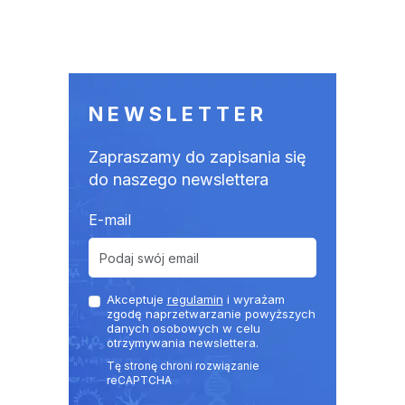
NEWSLETTER
Zapraszamy do zapisania się
do naszego newslettera
E-mail
Akceptuje
regulamin
i wyrażam
zgodę naprzetwarzanie powyższych
danych osobowych w celu
otrzymywania newslettera.