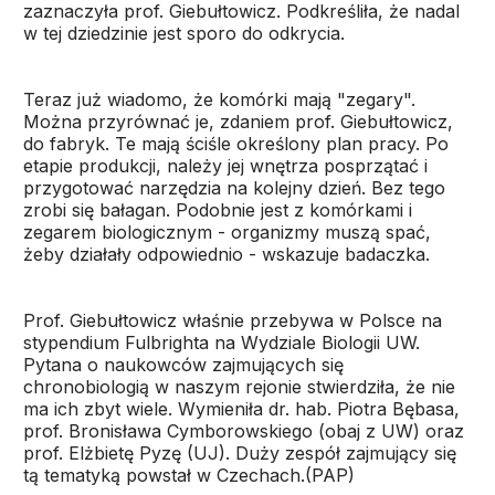
zaznaczyła prof. Giebułtowicz. Podkreśliła, że nadal
w tej dziedzinie jest sporo do odkrycia.
Teraz już wiadomo, że komórki mają "zegary".
Można przyrównać je, zdaniem prof. Giebułtowicz,
do fabryk. Te mają ściśle określony plan pracy. Po
etapie produkcji, należy jej wnętrza posprzątać i
przygotować narzędzia na kolejny dzień. Bez tego
zrobi się bałagan. Podobnie jest z komórkami i
zegarem biologicznym - organizmy muszą spać,
żeby działały odpowiednio - wskazuje badaczka.
Prof. Giebułtowicz właśnie przebywa w Polsce na
stypendium Fulbrighta na Wydziale Biologii UW.
Pytana o naukowców zajmujących się
chronobiologią w naszym rejonie stwierdziła, że nie
ma ich zbyt wiele. Wymieniła dr. hab. Piotra Bębasa,
prof. Bronisława Cymborowskiego (obaj z UW) oraz
prof. Elżbietę Pyzę (UJ). Duży zespół zajmujący się
tą tematyką powstał w Czechach.(PAP)