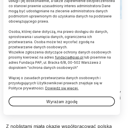
usługi i jej doskonalenie, a także zapewnienie bezpieczeństwa
co stanowi prawnie uzasadniony interes administratora Dane
mogą być udostępniane na zlecenie administratora danych
podmiotom uprawnionym do uzyskania danych na podstawie
obowiązującego prawa.
Fot. Fotolia
Osoba, której dane dotyczą, ma prawo dostępu do danych,
Tegoroczni laureaci Nobla w dziedzinie medycyny
sprostowania i usunięcia danych, ograniczenia ich
potrafili stworzyć dobrze funkcjonujące zespoły
przetwarzania. Osoba może też wycofać zgodę na
badawcze. Obecnie ich wychowankowie pracują
przetwarzanie danych osobowych.
w licznych laboratoriach - powiedziała PAP prof.
Wszelkie zgłoszenia dotyczące ochrony danych osobowych
Jaga Giebułtowicz, która współpracowała z
prosimy kierować na adres
fundacja@pap.pl
lub pisemnie na
adres Fundacja PAP, ul. Bracka 6/8, 00-502 Warszawa z
noblistami.
dopiskiem "ochrona danych osobowych"
Więcej o zasadach przetwarzania danych osobowych i
W poniedziałek w Sztokholmie Komitet Noblowski
przysługujących Użytkownikowi prawach znajduje się w
ogłosił, że laureatami Nagrody Nobla w dziedzinie
Polityce prywatności.
Dowiedz się więcej.
fizjologii i medycyny zostali trzej Amerykanie: Jeffrey
C. Hall, Michael Rosbash i Michael W. Young. Odkryli
Wyrażam zgodę
oni molekularnych mechanizmy kontrolujące rytmy
okołodobowe u organizmów.
Z noblistami miała okazję współpracować polska