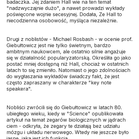
badaczka. Jej zdaniem Hall wie na ten temat
"nadzwyczajnie dużo", a nawet prowadzi wykłady
poświęcone wojnie secesyjnej. Dodała, Ze Hall to
niecodzienna osobowość, myśląca niezależnie.
Drugi z noblistów - Michael Rosbash - w ocenie prof.
Giebułtowicz jest nie tylko świetnym, bardzo
ambitnym naukowcem, ale ostatnio silnie angażuje
się w działalność popularyzatorską. Określiła go jako
postać mniej dostępną niż Hall, chociaż w ostatnich
latach to się zmieniło. Natomiast o jego zdolnościach
do wygłaszania wykładów świadczy fakt, że jest
często zapraszany w charakterze "key note
speakera".
Nobliści zwrócili się do Giebułtowicz w latach 80.
ubiegłego wieku, kiedy w "Science" opublikowała
artykuł na temat zegarów biologicznych w jądrach
ciem - odkryła, że zegary te działają bez udziału
mózgu i układu nerwowego. Wtedy nie jeszcze było
jasne, jaka jest ich funkcja.