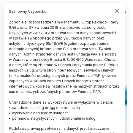
PL
EN
Szanowny Czytelniku,
Zgodnie z Rozporządzeniem Parlamentu Europejskiego i Rady
(UE) z dnia 27 kwietnia 2016 r. w sprawie ochrony osób
fizycznych w związku z przetwarzaniem danych osobowych i
Prof. Giebułtowicz: laureaci
w sprawie swobodnego przepływu takich danych oraz
medycznego Nobla potrafią
uchylenia dyrektywy 95/46/WE (ogólne rozporządzenie o
ochronie danych) informujemy Cię o przetwarzaniu Twoich
tworzyć zespoły badawcze
danych. Administratorem danych jest Fundacja PAP,z siedzibą
w Warszawie przy ulicy Bracka 6/8, 00-502 Warszawa. Chodzi
02.10.2017
aktualizacja: 02.10.2017
o dane, które są zbierane w ramach korzystania przez Ciebie z
3 minuty czytania
naszych usług, w tym stron internetowych, serwisów i innych
funkcjonalności udostępnianych przez Fundację PAP, głównie
zapisanych w plikach cookies i innych identyfikatorach
internetowych, które są instalowane na naszych stronach przez
nas oraz naszych zaufanych partnerów Fundacji PAP.
Gromadzone dane są wykorzystywane wyłącznie w celach:
• świadczenia usług drogą elektroniczną
• wykrywania nadużyć w usługach
• pomiarów statystycznych i udoskonalenia usług
Podstawą prawną przetwarzania danych jest świadczenie