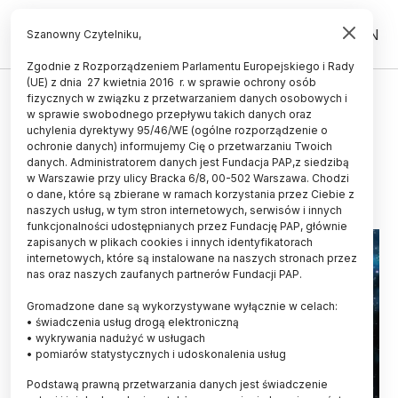
PL
EN
Szanowny Czytelniku,
Zgodnie z Rozporządzeniem Parlamentu Europejskiego i Rady
(UE) z dnia 27 kwietnia 2016 r. w sprawie ochrony osób
fizycznych w związku z przetwarzaniem danych osobowych i
Podglądacze niewidzialnych
w sprawie swobodnego przepływu takich danych oraz
gwiazd
uchylenia dyrektywy 95/46/WE (ogólne rozporządzenie o
ochronie danych) informujemy Cię o przetwarzaniu Twoich
danych. Administratorem danych jest Fundacja PAP,z siedzibą
23.05.2017
aktualizacja: 23.05.2017
w Warszawie przy ulicy Bracka 6/8, 00-502 Warszawa. Chodzi
2 minuty czytania
o dane, które są zbierane w ramach korzystania przez Ciebie z
naszych usług, w tym stron internetowych, serwisów i innych
funkcjonalności udostępnianych przez Fundację PAP, głównie
zapisanych w plikach cookies i innych identyfikatorach
internetowych, które są instalowane na naszych stronach przez
nas oraz naszych zaufanych partnerów Fundacji PAP.
Gromadzone dane są wykorzystywane wyłącznie w celach:
• świadczenia usług drogą elektroniczną
• wykrywania nadużyć w usługach
• pomiarów statystycznych i udoskonalenia usług
Podstawą prawną przetwarzania danych jest świadczenie