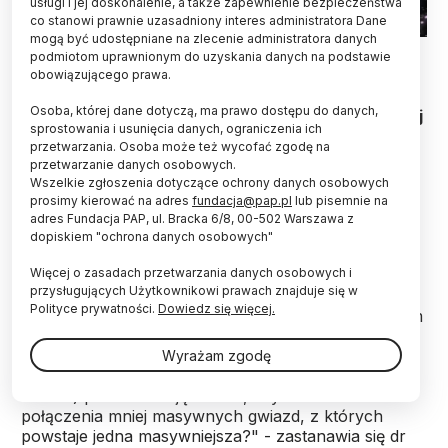
usługi i jej doskonalenie, a także zapewnienie bezpieczeństwa
co stanowi prawnie uzasadniony interes administratora Dane
mogą być udostępniane na zlecenie administratora danych
podmiotom uprawnionym do uzyskania danych na podstawie
Astronomowie zamierzają podejrzeć
obowiązującego prawa.
„niewidzialne", bo ukryte w gęstym ośrodku,
Osoba, której dane dotyczą, ma prawo dostępu do danych,
młode masywne gwiazdy, które powstają w naszej
sprostowania i usunięcia danych, ograniczenia ich
galaktyce. Masywne gwiazdy są odpowiedzialne
przetwarzania. Osoba może też wycofać zgodę na
za ekstremalnie energetyczne zjawiska w
przetwarzanie danych osobowych.
galaktykach. To one kończą swój żywot jako
Wszelkie zgłoszenia dotyczące ochrony danych osobowych
supernowe czy czarne dziury. Współczesna
prosimy kierować na adres
fundacja@pap.pl
lub pisemnie na
astrofizyka nadal nie dała jednoznacznej
adres Fundacja PAP, ul. Bracka 6/8, 00-502 Warszawa z
odpowiedzi o mechanizmach ich narodzin.
dopiskiem "ochrona danych osobowych"
Więcej o zasadach przetwarzania danych osobowych i
przysługujących Użytkownikowi prawach znajduje się w
"Im większa masa gwiazdy, tym większe ciśnienie
Polityce prywatności.
Dowiedz się więcej.
promieniowania dążące do rozerwania jej. Jak zatem
+zbudować+ masywną gwiazdę zanim utraci ona
swą stabilność? Czy powstają one w podobny
Wyrażam zgodę
sposób jak gwiazdy mniej masywne (typu naszego
Słońca) przez akrecję materii, czy też dochodzi do
połączenia mniej masywnych gwiazd, z których
powstaje jedna masywniejsza?" - zastanawia się dr