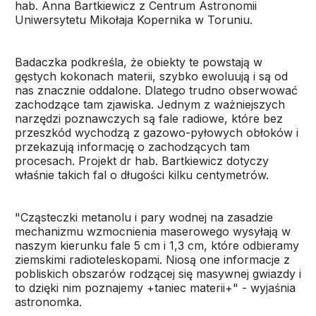
hab. Anna Bartkiewicz z Centrum Astronomii
Uniwersytetu Mikołaja Kopernika w Toruniu.
Badaczka podkreśla, że obiekty te powstają w
gęstych kokonach materii, szybko ewoluują i są od
nas znacznie oddalone. Dlatego trudno obserwować
zachodzące tam zjawiska. Jednym z ważniejszych
narzędzi poznawczych są fale radiowe, które bez
przeszkód wychodzą z gazowo-pyłowych obłoków i
przekazują informację o zachodzących tam
procesach. Projekt dr hab. Bartkiewicz dotyczy
właśnie takich fal o długości kilku centymetrów.
"Cząsteczki metanolu i pary wodnej na zasadzie
mechanizmu wzmocnienia maserowego wysyłają w
naszym kierunku fale 5 cm i 1,3 cm, które odbieramy
ziemskimi radioteleskopami. Niosą one informacje z
pobliskich obszarów rodzącej się masywnej gwiazdy i
to dzięki nim poznajemy +taniec materii+" - wyjaśnia
astronomka.