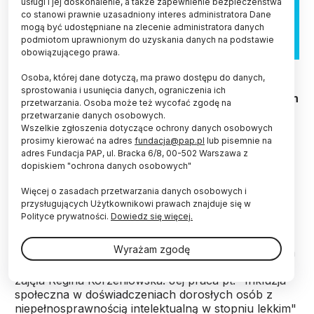
usługi i jej doskonalenie, a także zapewnienie bezpieczeństwa
co stanowi prawnie uzasadniony interes administratora Dane
mogą być udostępniane na zlecenie administratora danych
podmiotom uprawnionym do uzyskania danych na podstawie
obowiązującego prawa.
Adobe Stock
Osoba, której dane dotyczą, ma prawo dostępu do danych,
sprostowania i usunięcia danych, ograniczenia ich
Najlepsze prace magisterskie i doktorskie, których
przetwarzania. Osoba może też wycofać zgodę na
tematem jest niepełnosprawność w wymiarze:
przetwarzanie danych osobowych.
społecznym, zawodowym lub zdrowotnym,
Wszelkie zgłoszenia dotyczące ochrony danych osobowych
nagrodzono w konkursie PFRON Otwarte drzwi.
prosimy kierować na adres
fundacja@pap.pl
lub pisemnie na
adres Fundacja PAP, ul. Bracka 6/8, 00-502 Warszawa z
dopiskiem "ochrona danych osobowych"
Konkurs organizowany jest od 2003 r. przez
Więcej o zasadach przetwarzania danych osobowych i
Państwowy Fundusz Rehabilitacji Osób
przysługujących Użytkownikowi prawach znajduje się w
Niepełnosprawnych.
Polityce prywatności.
Dowiedz się więcej.
Wyrażam zgodę
W zakresie prac doktorskich w kategorii rehabilitacja
społeczna i zawodowa I miejsce (nagroda 13 tys. zł)
zajęła Regina Korzeniowska. Jej praca pt. "Inkluzja
społeczna w doświadczeniach dorosłych osób z
niepełnosprawnością intelektualną w stopniu lekkim"