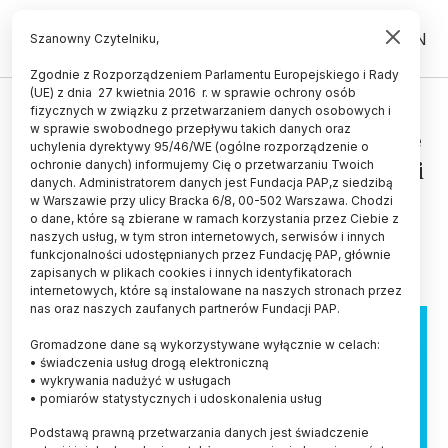
PL
EN
Szanowny Czytelniku,
Zgodnie z Rozporządzeniem Parlamentu Europejskiego i Rady
(UE) z dnia 27 kwietnia 2016 r. w sprawie ochrony osób
GRANTY I KONKURSY
fizycznych w związku z przetwarzaniem danych osobowych i
w sprawie swobodnego przepływu takich danych oraz
Otwarte drzwi: prace magisterskie
uchylenia dyrektywy 95/46/WE (ogólne rozporządzenie o
i doktorskie o niepełnosprawności
ochronie danych) informujemy Cię o przetwarzaniu Twoich
danych. Administratorem danych jest Fundacja PAP,z siedzibą
nagrodzone
w Warszawie przy ulicy Bracka 6/8, 00-502 Warszawa. Chodzi
o dane, które są zbierane w ramach korzystania przez Ciebie z
23.12.2023
aktualizacja: 23.12.2023
naszych usług, w tym stron internetowych, serwisów i innych
2 minuty czytania
funkcjonalności udostępnianych przez Fundację PAP, głównie
zapisanych w plikach cookies i innych identyfikatorach
internetowych, które są instalowane na naszych stronach przez
nas oraz naszych zaufanych partnerów Fundacji PAP.
Gromadzone dane są wykorzystywane wyłącznie w celach:
• świadczenia usług drogą elektroniczną
• wykrywania nadużyć w usługach
• pomiarów statystycznych i udoskonalenia usług
Podstawą prawną przetwarzania danych jest świadczenie