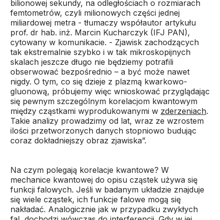
bilionowej sekundy, na odległościach o rozmiarach
femtometrów, czyli milionowych części jednej
miliardowej metra - tłumaczy współautor artykułu
prof. dr hab. inż. Marcin Kucharczyk (IFJ PAN),
cytowany w komunikacie. - Zjawisk zachodzących
tak ekstremalnie szybko i w tak mikroskopijnych
skalach jeszcze długo nie będziemy potrafili
obserwować bezpośrednio – a być może nawet
nigdy. O tym, co się dzieje z plazmą kwarkowo-
gluonową, próbujemy więc wnioskować przyglądając
się pewnym szczególnym korelacjom kwantowym
między cząstkami wyprodukowanymi w
zderzeniach
.
Takie analizy prowadzimy od lat, wraz ze wzrostem
ilości przetworzonych danych stopniowo budując
coraz dokładniejszy obraz zjawiska”.
Na czym polegają korelacje kwantowe? W
mechanice kwantowej do opisu cząstek używa się
funkcji falowych. Jeśli w badanym układzie znajduje
się wiele cząstek, ich funkcje falowe mogą się
nakładać. Analogicznie jak w przypadku zwykłych
fal, dochodzi wówczas do interferencji. Gdy w jej