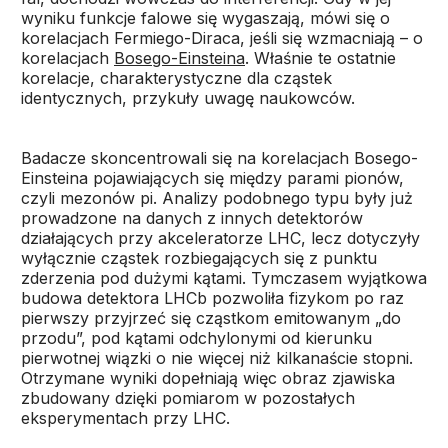
wyniku funkcje falowe się wygaszają, mówi się o
korelacjach Fermiego-Diraca, jeśli się wzmacniają – o
korelacjach
Bosego-Einsteina
. Właśnie te ostatnie
korelacje, charakterystyczne dla cząstek
identycznych, przykuły uwagę naukowców.
Badacze skoncentrowali się na korelacjach Bosego-
Einsteina pojawiających się między parami pionów,
czyli mezonów pi. Analizy podobnego typu były już
prowadzone na danych z innych detektorów
działających przy akceleratorze LHC, lecz dotyczyły
wyłącznie cząstek rozbiegających się z punktu
zderzenia pod dużymi kątami. Tymczasem wyjątkowa
budowa detektora LHCb pozwoliła fizykom po raz
pierwszy przyjrzeć się cząstkom emitowanym „do
przodu”, pod kątami odchylonymi od kierunku
pierwotnej wiązki o nie więcej niż kilkanaście stopni.
Otrzymane wyniki dopełniają więc obraz zjawiska
zbudowany dzięki pomiarom w pozostałych
eksperymentach przy LHC.