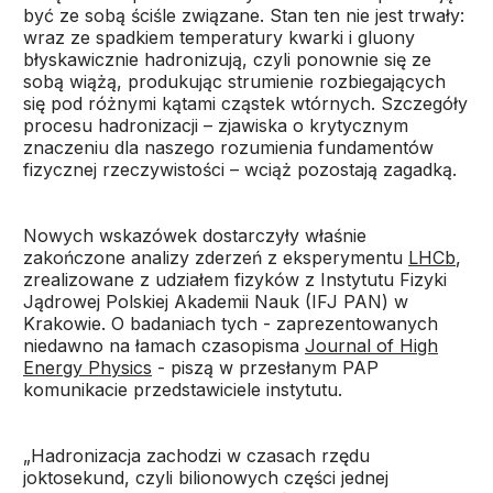
być ze sobą ściśle związane. Stan ten nie jest trwały:
wraz ze spadkiem temperatury kwarki i gluony
błyskawicznie hadronizują, czyli ponownie się ze
sobą wiążą, produkując strumienie rozbiegających
się pod różnymi kątami cząstek wtórnych. Szczegóły
procesu hadronizacji – zjawiska o krytycznym
znaczeniu dla naszego rozumienia fundamentów
fizycznej rzeczywistości – wciąż pozostają zagadką.
Nowych wskazówek dostarczyły właśnie
zakończone analizy zderzeń z eksperymentu
LHCb
,
zrealizowane z udziałem fizyków z Instytutu Fizyki
Jądrowej Polskiej Akademii Nauk (IFJ PAN) w
Krakowie. O badaniach tych - zaprezentowanych
niedawno na łamach czasopisma
Journal of High
Energy Physics
- piszą w przesłanym PAP
komunikacie przedstawiciele instytutu.
„Hadronizacja zachodzi w czasach rzędu
joktosekund, czyli bilionowych części jednej