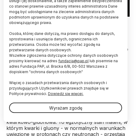
usługi i jej doskonalenie, a także zapewnienie bezpieczeństwa
co stanowi prawnie uzasadniony interes administratora Dane
mogą być udostępniane na zlecenie administratora danych
podmiotom uprawnionym do uzyskania danych na podstawie
Wizualizacja strumieni cząstek wtórnych zarejestrowanych
obowiązującego prawa.
przez detektor LHCb w kilku zderzeniach proton-proton. Źródło:
LHCb Collaboration / IFJ PAN
Osoba, której dane dotyczą, ma prawo dostępu do danych,
sprostowania i usunięcia danych, ograniczenia ich
Wysokoenergetyczne kolizje jonów w Wielkim
przetwarzania. Osoba może też wycofać zgodę na
Zderzaczu Hadronów są zdolne oderwać od siebie
przetwarzanie danych osobowych.
kwarki i gluony. Jak z takiej plazmy kwarkowo-
Wszelkie zgłoszenia dotyczące ochrony danych osobowych
gluonowej rodzą się później cząstki wtórne?
prosimy kierować na adres
fundacja@pap.pl
lub pisemnie na
adres Fundacja PAP, ul. Bracka 6/8, 00-502 Warszawa z
Kolejne informacje na ten temat niesie najnowsza
dopiskiem "ochrona danych osobowych"
analiza zderzeń protonów z protonami lub jonami,
zaobserwowanych w ramach eksperymentu
Więcej o zasadach przetwarzania danych osobowych i
LHCb.
przysługujących Użytkownikowi prawach znajduje się w
Polityce prywatności.
Dowiedz się więcej.
Gdy przy największych energiach w
akceleratorze
Wyrażam zgodę
LHC
zderzają się ciężkie jądra atomowe, na
niewyobrażalnie krótką chwilę powstaje plazma
kwarkowo-gluonowa. To egzotyczny stan materii, w
którym kwarki i gluony - w normalnych warunkach
uwięzione w protonach czy neutronach - przestają