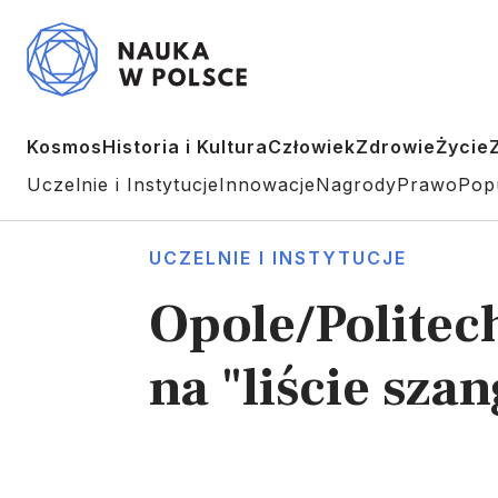
Kosmos
Historia i Kultura
Człowiek
Zdrowie
Życie
Uczelnie i Instytucje
Innowacje
Nagrody
Prawo
Pop
UCZELNIE I INSTYTUCJE
Opole/Politec
na "liście szan