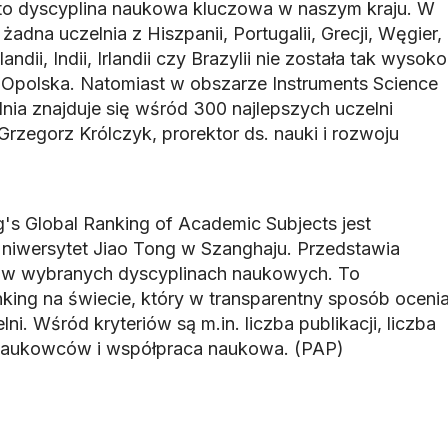
 to dyscyplina naukowa kluczowa w naszym kraju. W
adna uczelnia z Hiszpanii, Portugalii, Grecji, Węgier,
landii, Indii, Irlandii czy Brazylii nie została tak wysoko
a Opolska. Natomiast w obszarze Instruments Science
nia znajduje się wśród 300 najlepszych uczelni
 Grzegorz Królczyk, prorektor ds. nauki i rozwoju
's Global Ranking of Academic Subjects jest
iwersytet Jiao Tong w Szanghaju. Przedstawia
ta w wybranych dyscyplinach naukowych. To
nking na świecie, który w transparentny sposób oceni
i. Wśród kryteriów są m.in. liczba publikacji, liczba
naukowców i współpraca naukowa. (PAP)