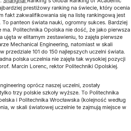
u.
Shanghai
Ranking's Global Ranking of Academic
ajbardziej prestiżowy ranking na świecie, który ocenia
m fakt zakwalifikowania się na listę rankingową jest
. To panteon świata nauki, ogromny sukces. Bardziej
 ma. Politechnika Opolska nie dość, że jako pierwsza
a ujęta w elitarnym zestawieniu, to zajęła pierwsze
rze Mechanical Engineering, natomiast w skali
 w przedziale 101 do 150 najlepszych uczelni świata.
adna polska uczelnia nie zajęła tak wysokiej pozycji
rof. Marcin Lorenc, rektor Politechniki Opolskiej.
gineering oprócz naszej uczelni, zostały
ylko trzy polskie szkoły wyższe. To Politechnika
belska i Politechnika Wrocławska (kolejność według
nia, w skali światowej uczelnie te zajmują miejsce w