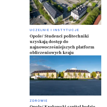
UCZELNIE I INSTYTUCJE
Opole/ Studenci politechniki
uzyskają dostęp do
najnowocześniejszych platform
obliczeniowych kraju
ZDROWIE
Opole/ Krakowski szpital będzie