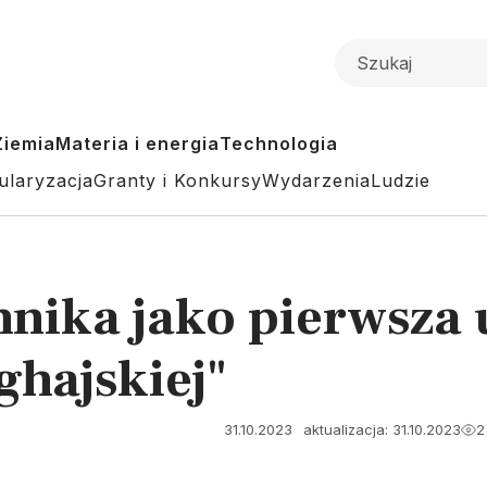
Ziemia
Materia i energia
Technologia
ularyzacja
Granty i Konkursy
Wydarzenia
Ludzie
hnika jako pierwsza 
ghajskiej"
31.10.2023
aktualizacja: 31.10.2023
2