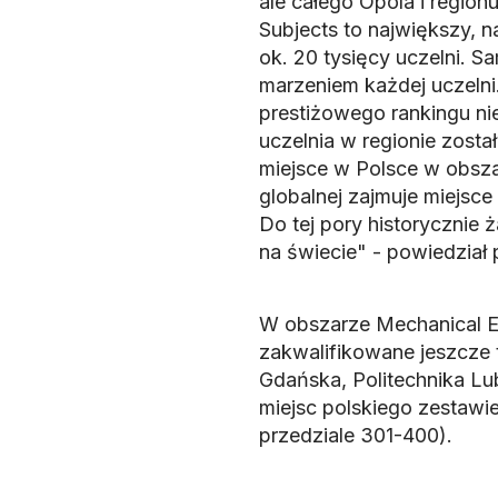
ale całego Opola i region
Subjects to największy, n
ok. 20 tysięcy uczelni. Sa
marzeniem każdej uczelni
prestiżowego rankingu nie
uczelnia w regionie został
miejsce w Polsce w obsza
globalnej zajmuje miejsce
Do tej pory historycznie ż
na świecie" - powiedział p
W obszarze Mechanical En
zakwalifikowane jeszcze t
Gdańska, Politechnika Lu
miejsc polskiego zestawie
przedziale 301-400).