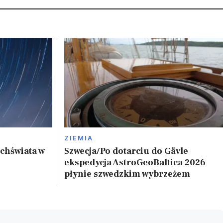
ZIEMIA
chświata w
Szwecja/Po dotarciu do Gävle
ekspedycja AstroGeoBaltica 2026
płynie szwedzkim wybrzeżem