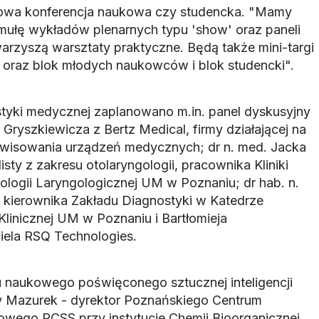
typowa konferencja naukowa czy studencka. "Mamy
ułę wykładów plenarnych typu 'show' oraz paneli
arzyszą warsztaty praktyczne. Będą także mini-targi
u oraz blok młodych naukowców i blok studencki".
tyki medycznej zaplanowano m.in. panel dyskusyjny
 Gryszkiewicza z Bertz Medical, firmy działającej na
erwisowania urządzeń medycznych; dr n. med. Jacka
sty z zakresu otolaryngologii, pracownika Kliniki
ologii Laryngologicznej UM w Poznaniu; dr hab. n.
 kierownika Zakładu Diagnostyki w Katedrze
Klinicznej UM w Poznaniu i Bartłomieja
iela RSQ Technologies.
ku naukowego poświęconego sztucznej inteligencji
ary Mazurek - dyrektor Poznańskiego Centrum
wego PCSS przy instytucie Chemii Bioorganicznej