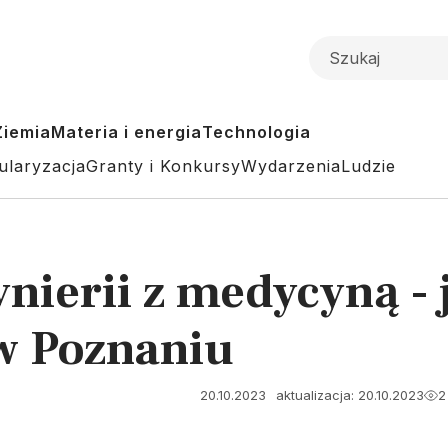
Ziemia
Materia i energia
Technologia
ularyzacja
Granty i Konkursy
Wydarzenia
Ludzie
nierii z medycyną - j
w Poznaniu
20.10.2023
aktualizacja: 20.10.2023
2