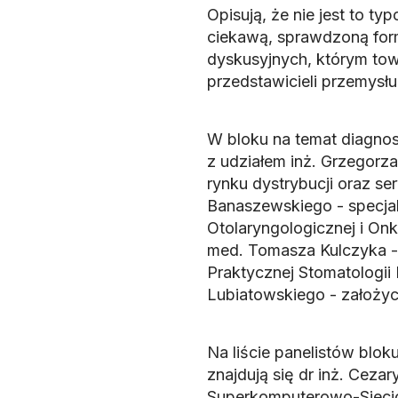
Opisują, że nie jest to 
ciekawą, sprawdzoną form
dyskusyjnych, którym tow
przedstawicieli przemysł
W bloku na temat diagnos
z udziałem inż. Grzegorza
rynku dystrybucji oraz s
Banaszewskiego - specjali
Otolaryngologicznej i Onk
med. Tomasza Kulczyka -
Praktycznej Stomatologii 
Lubiatowskiego - założyc
Na liście panelistów blo
znajdują się dr inż. Cez
Superkomputerowo-Siecio