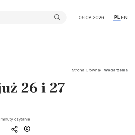
PL
06.08.2026
EN
Strona Główna
Wydarzenia
uż 26 i 27
 minuty czytania