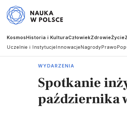
Kosmos
Historia i Kultura
Człowiek
Zdrowie
Życie
Uczelnie i Instytucje
Innowacje
Nagrody
Prawo
Pop
WYDARZENIA
Spotkanie inży
października 