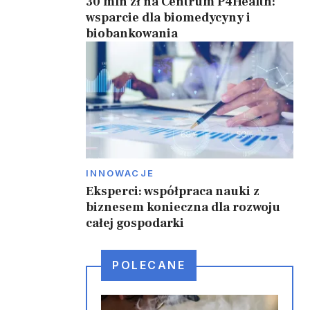
30 mln zł na Centrum P4Health:
wsparcie dla biomedycyny i
biobankowania
INNOWACJE
Eksperci: współpraca nauki z
biznesem konieczna dla rozwoju
całej gospodarki
POLECANE