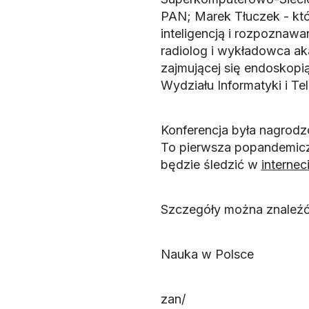
PAN; Marek Tłuczek - kt
inteligencją i rozpoznaw
radiolog i wykładowca ak
zajmującej się endoskopią 
Wydziału Informatyki i Te
Konferencja była nagrodz
To pierwsza popandemicz
będzie śledzić w
internec
Szczegóły można znaleź
Nauka w Polsce
zan/