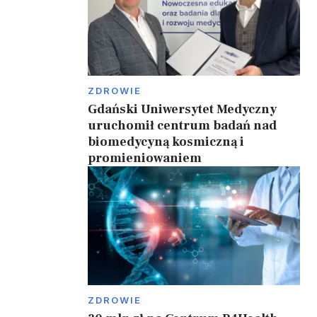
ZDROWIE
Gdański Uniwersytet Medyczny
uruchomił centrum badań nad
biomedycyną kosmiczną i
promieniowaniem
ZDROWIE