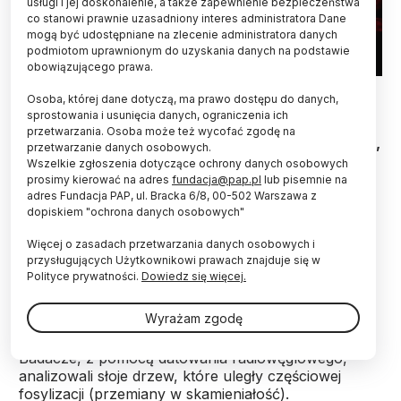
usługi i jej doskonalenie, a także zapewnienie bezpieczeństwa
co stanowi prawnie uzasadniony interes administratora Dane
mogą być udostępniane na zlecenie administratora danych
podmiotom uprawnionym do uzyskania danych na podstawie
obowiązującego prawa.
Fot. Adobe Stock
Osoba, której dane dotyczą, ma prawo dostępu do danych,
sprostowania i usunięcia danych, ograniczenia ich
W słojach drzew sprzed ponad 14 tys. lat
przetwarzania. Osoba może też wycofać zgodę na
naukowcy odkryli ślady najpotężniejszej jak dotąd,
przetwarzanie danych osobowych.
zarejestrowanej burzy słonecznej. Gdyby
Wszelkie zgłoszenia dotyczące ochrony danych osobowych
nastąpiła dzisiaj, spowodowałaby katastrofalne
prosimy kierować na adres
fundacja@pap.pl
lub pisemnie na
straty.
adres Fundacja PAP, ul. Bracka 6/8, 00-502 Warszawa z
dopiskiem "ochrona danych osobowych"
Więcej o zasadach przetwarzania danych osobowych i
W liczących 14,3 tys. lat pozostałościach po
przysługujących Użytkownikowi prawach znajduje się w
drzewach, znalezionych we francuskich Alpach,
Polityce prywatności.
Dowiedz się więcej.
międzynarodowy zespół naukowców odkrył ślady
największej znanej
burzy słonecznej.
Wyrażam zgodę
Badacze, z pomocą datowania radiowęglowego,
analizowali słoje drzew, które uległy częściowej
fosylizacji (przemiany w skamieniałość).