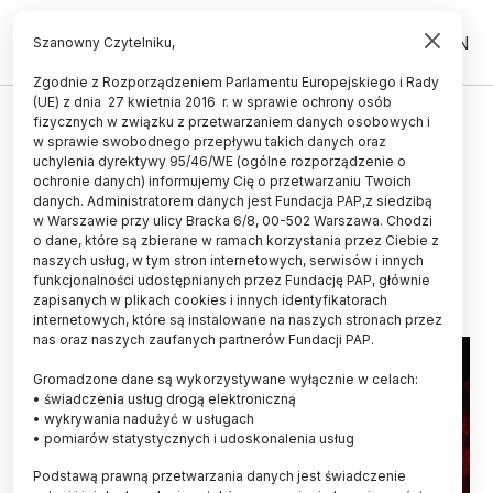
PL
EN
Szanowny Czytelniku,
Zgodnie z Rozporządzeniem Parlamentu Europejskiego i Rady
(UE) z dnia 27 kwietnia 2016 r. w sprawie ochrony osób
ŚWIAT
fizycznych w związku z przetwarzaniem danych osobowych i
w sprawie swobodnego przepływu takich danych oraz
14 tys. lat temu nastąpiła
uchylenia dyrektywy 95/46/WE (ogólne rozporządzenie o
najsilniejsza znana burza
ochronie danych) informujemy Cię o przetwarzaniu Twoich
danych. Administratorem danych jest Fundacja PAP,z siedzibą
słoneczna
w Warszawie przy ulicy Bracka 6/8, 00-502 Warszawa. Chodzi
o dane, które są zbierane w ramach korzystania przez Ciebie z
13.10.2023
aktualizacja: 13.10.2023
naszych usług, w tym stron internetowych, serwisów i innych
3 minuty czytania
funkcjonalności udostępnianych przez Fundację PAP, głównie
zapisanych w plikach cookies i innych identyfikatorach
internetowych, które są instalowane na naszych stronach przez
nas oraz naszych zaufanych partnerów Fundacji PAP.
Gromadzone dane są wykorzystywane wyłącznie w celach:
• świadczenia usług drogą elektroniczną
• wykrywania nadużyć w usługach
• pomiarów statystycznych i udoskonalenia usług
Podstawą prawną przetwarzania danych jest świadczenie