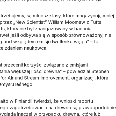
potrzebujemy, są młodsze lasy, które magazynują mniej
przez „New Scientist” William Moomaw z Tufts
ts, który nie był zaangażowany w badania.
awet jeśli odbywa się w sposób zrównoważony, nie
lną pod względem emisji dwutlenku węgla” – to
jsze zdaniem naukowca.
ł przecenił korzyści związane z emisjami
ania większej ilości drewna” – powiedział Stephen
 for Air and Stream Improvement, organizacji, która
emysłu leśnego.
alto w Finlandii twierdzi, że wnioski raportu
ącego zapotrzebowania na drewno są prawdopodobnie
wygląda inaczej w przypadku drewna, które już