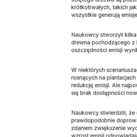
krótkotrwałych, takich jak
wszystkie generują emisje
Naukowcy stworzyli kilka
drewna pochodzącego z l
oszczędności emisji wynika
W niektórych scenariusz
rosnących na plantacjach
redukcję emisji. Ale naj
się brak dostępności now
Naukowcy stwierdzili, ż
prawdopodobnie doprowadz
zdaniem zwiększenie wyc
wzrost emisji odpowiadają