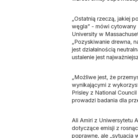
„Ostatnią rzeczą, jakiej 
węgla” - mówi cytowany 
University w Massachuset
„Pozyskiwanie drewna, n
jest działalnością neutra
ustalenie jest najważnie
„Możliwe jest, że przemys
wynikającymi z wykorzyst
Prisley z National Council
prowadzi badania dla prz
Ali Amiri z Uniwersytetu A
dotyczące emisji z rosn
poprawne, ale „sytuacja 