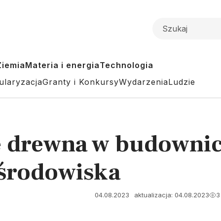
Ziemia
Materia i energia
Technologia
ularyzacja
Granty i Konkursy
Wydarzenia
Ludzie
 drewna w budownict
 środowiska
04.08.2023
aktualizacja: 04.08.2023
3