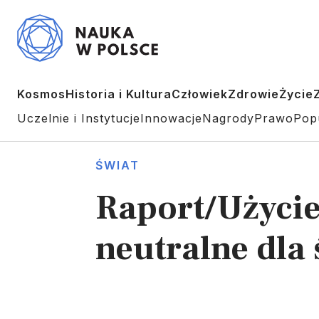
Kosmos
Historia i Kultura
Człowiek
Zdrowie
Życie
Uczelnie i Instytucje
Innowacje
Nagrody
Prawo
Pop
ŚWIAT
Raport/Użycie
neutralne dla