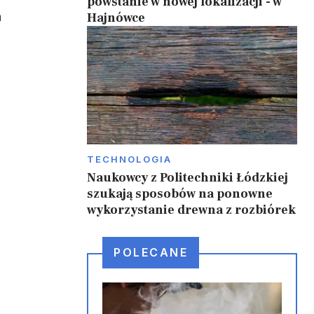
powstanie w nowej lokalizacji - w
h
Hajnówce
TECHNOLOGIA
Naukowcy z Politechniki Łódzkiej
szukają sposobów na ponowne
wykorzystanie drewna z rozbiórek
POLECANE