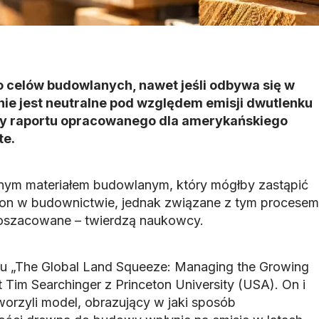
 celów budowlanych, nawet jeśli odbywa się w
ie jest neutralne pod względem emisji dwutlenku
zy raportu opracowanego dla amerykańskiego
te.
nym materiałem budowlanym, który mógłby zastąpić
ton w budownictwie, jednak związane z tym procesem
doszacowane – twierdzą naukowcy.
u „The Global Land Squeeze: Managing the Growing
t Tim Searchinger z Princeton University (USA). On i
orzyli model, obrazujący w jaki sposób