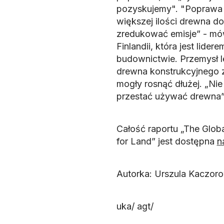
pozyskujemy". "Poprawa 
większej ilości drewna d
zredukować emisje” - mów
Finlandii, która jest li
budownictwie. Przemysł 
drewna konstrukcyjnego z
mogły rosnąć dłużej. „Ni
przestać używać drewna” 
Całość raportu „The Glob
for Land” jest dostępna
n
Autorka: Urszula Kaczor
uka/ agt/