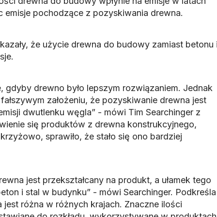
lości drewna do budowy wpłynie na emisje w latach
c emisje pochodzące z pozyskiwania drewna.
kazały, że użycie drewna do budowy zamiast betonu 
sje.
, gdyby drewno było lepszym rozwiązaniem. Jednak
a fałszywym założeniu, że pozyskiwanie drewna jest
misji dwutlenku węgla” - mówi Tim Searchinger z
jawienie się produktów z drewna konstrukcyjnego,
 krzyżowo, sprawiło, że stało się ono bardziej
drewna jest przekształcany na produkt, a ułamek tego
eton i stal w budynku” - mówi Searchinger. Podkreśla
jest różna w różnych krajach. Znaczne ilości
stawiane do rozkładu, wykorzystywane w produktach