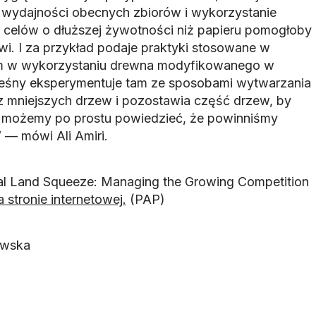
wydajności obecnych zbiorów i wykorzystanie
o celów o dłuższej żywotności niż papieru pomogłoby
i. I za przykład podaje praktyki stosowane w
derem w wykorzystaniu drewna modyfikowanego w
leśny eksperymentuje tam ze sposobami wytwarzania
 mniejszych drzew i pozostawia część drzew, by
e możemy po prostu powiedzieć, że powinniśmy
— mówi Ali Amiri.
al Land Squeeze: Managing the Growing Competition
a stronie internetowej.
(PAP)
owska