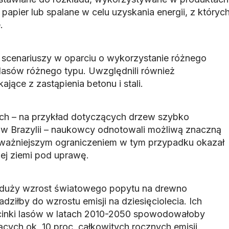
 papier lub spalane w celu uzyskania energii, z któryc
.
 scenariuszy w oparciu o wykorzystanie różnego
asów różnego typu. Uwzględnili również
jące z zastąpienia betonu i stali.
ach – na przykład dotyczących drzew szybko
 w Brazylii – naukowcy odnotowali możliwą znaczną
poważniejszym ograniczeniem w tym przypadku okazał
ej ziemi pod uprawę.
e duży wzrost światowego popytu na drewno
iłby do wzrostu emisji na dziesięciolecia. Ich
inki lasów w latach 2010-2050 spowodowałoby
cych ok. 10 proc. całkowitych rocznych emisji.