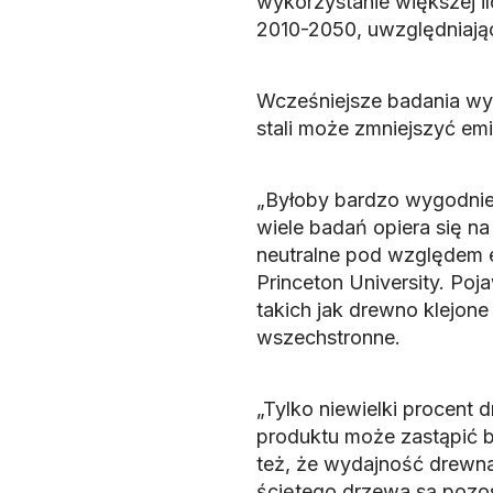
wykorzystanie większej i
2010-2050, uwzględniają
Wcześniejsze badania wy
stali może zmniejszyć emi
„Byłoby bardzo wygodnie
wiele badań opiera się n
neutralne pod względem e
Princeton University. Po
takich jak drewno klejone
wszechstronne.
„Tylko niewielki procent 
produktu może zastąpić b
też, że wydajność drewna 
ściętego drzewa są pozo