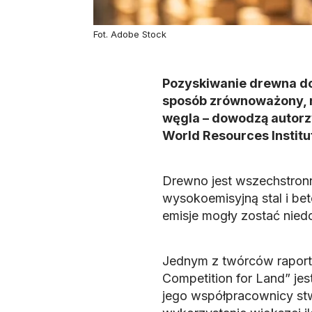
Fot. Adobe Stock
Pozyskiwanie drewna do
sposób zrównoważony, n
węgla – dowodzą autor
World Resources Institu
Drewno jest wszechstron
wysokoemisyjną stal i be
emisje mogły zostać nie
Jednym z twórców raport
Competition for Land” jes
jego współpracownicy stw