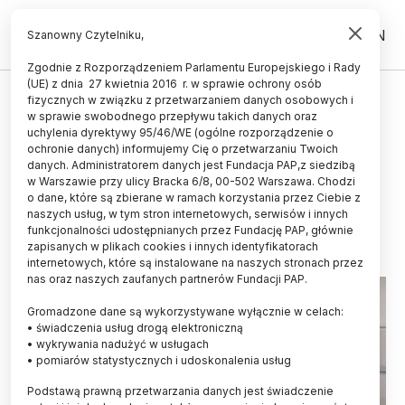
PL
EN
Szanowny Czytelniku,
Zgodnie z Rozporządzeniem Parlamentu Europejskiego i Rady
(UE) z dnia 27 kwietnia 2016 r. w sprawie ochrony osób
TECHNOLOGIA
fizycznych w związku z przetwarzaniem danych osobowych i
w sprawie swobodnego przepływu takich danych oraz
Badaczki z Politechniki Łódzkiej
uchylenia dyrektywy 95/46/WE (ogólne rozporządzenie o
stworzyły jadalne opakowania z
ochronie danych) informujemy Cię o przetwarzaniu Twoich
danych. Administratorem danych jest Fundacja PAP,z siedzibą
wytłoków oliwek
w Warszawie przy ulicy Bracka 6/8, 00-502 Warszawa. Chodzi
o dane, które są zbierane w ramach korzystania przez Ciebie z
11.07.2023
aktualizacja: 11.07.2023
naszych usług, w tym stron internetowych, serwisów i innych
2 minuty czytania
funkcjonalności udostępnianych przez Fundację PAP, głównie
zapisanych w plikach cookies i innych identyfikatorach
internetowych, które są instalowane na naszych stronach przez
nas oraz naszych zaufanych partnerów Fundacji PAP.
Gromadzone dane są wykorzystywane wyłącznie w celach:
• świadczenia usług drogą elektroniczną
• wykrywania nadużyć w usługach
• pomiarów statystycznych i udoskonalenia usług
Podstawą prawną przetwarzania danych jest świadczenie