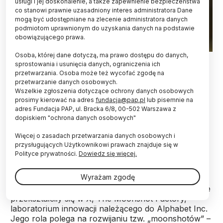
usługi i jej doskonalenie, a także zapewnienie bezpieczeństwa
co stanowi prawnie uzasadniony interes administratora Dane
mogą być udostępniane na zlecenie administratora danych
podmiotom uprawnionym do uzyskania danych na podstawie
obowiązującego prawa.
Osoba, której dane dotyczą, ma prawo dostępu do danych,
Na zdjęciu dr Astro Teller. EPA/JUSTIN LANE 17.05.2017
sprostowania i usunięcia danych, ograniczenia ich
przetwarzania. Osoba może też wycofać zgodę na
Za każdym razem, gdy na świecie pojawiały się
przetwarzanie danych osobowych.
nowe technologie, to w dłuższej perspektywie
Wszelkie zgłoszenia dotyczące ochrony danych osobowych
czyniły go lepszym. AI długofalowo może np.
prosimy kierować na adres
fundacja@pap.pl
lub pisemnie na
wzmacniać kreatywność i wygenerować nowe
adres Fundacja PAP, ul. Bracka 6/8, 00-502 Warszawa z
dopiskiem "ochrona danych osobowych"
zawody, choć brak entuzjazmu wobec zmian jest
naturalny - powiedział dr Astro Teller na
Więcej o zasadach przetwarzania danych osobowych i
Perspektywy Women in Tech Summit
.
przysługujących Użytkownikowi prawach znajduje się w
Polityce prywatności.
Dowiedz się więcej.
Dr Astro Teller to amerykański naukowiec,
Wyrażam zgodę
przedsiębiorca, inżynier i menedżer technologiczny.
Od 2010 roku kierował laboratoriami Google X, które
przekształciły się w X, The Moonshot Factory,
laboratorium innowacji należącego do Alphabet Inc.
Jego rola polega na rozwijaniu tzw. „moonshotów” –