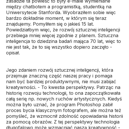
zasadzie ta powieść to były e-maile wymieniane
między chatbotem a programistką, studentką na
Uniwersytecie Stanforda. Wyobraziłem sobie więc
bardzo dokładnie moment, w którym się teraz
znajdujemy. Pomyliłem się o jakieś 15 lat.
Powiedziałbym więc, że rozwój sztucznej inteligencji
przebiega mniej więcej zgodnie z planem. Sztuczna
inteligencja to dziedzina badań mająca 70 lat, więc to
nie jest tak, że to się wszystko dopiero zaczęło -
opisał.
Jego zdaniem rozwój sztucznej inteligencji, która
przejmuje znaczną część naszej pracy i pomaga
nam być bardziej produktywnymi, nie musi zabijać
kreatywności. - To kwestia perspektywy. Patrząc na
historię rozwoju technologii, to ona zapoczątkowała
całą serię np. nowych ruchów artystycznych. Kiedyś
można było uznać, że program Photoshop zabił
proces bycia klasycznym fotografem, ale można też
pomyśleć, że wzmocnił zdolność opowiadania historii
za pomocą obrazów. Z tej perspektywy technologia
długofalowo może wzmacniać naszą kreatywność -