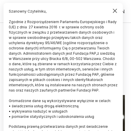
PL
EN
Szanowny Czytelniku,
Zgodnie z Rozporządzeniem Parlamentu Europejskiego i Rady
(UE) z dnia 27 kwietnia 2016 r. w sprawie ochrony osób
TECHNOLOGIA
fizycznych w związku z przetwarzaniem danych osobowych i
w sprawie swobodnego przepływu takich danych oraz
Dr Astro Teller: nowe technologie
uchylenia dyrektywy 95/46/WE (ogólne rozporządzenie o
w dłuższej perspektywie zawsze
ochronie danych) informujemy Cię o przetwarzaniu Twoich
danych. Administratorem danych jest Fundacja PAP,z siedzibą
czyniły świat lepszym
w Warszawie przy ulicy Bracka 6/8, 00-502 Warszawa. Chodzi
o dane, które są zbierane w ramach korzystania przez Ciebie z
EWELINA KRAJCZYŃSKA-WUJEC
naszych usług, w tym stron internetowych, serwisów i innych
11.06.2026
aktualizacja: 11.06.2026
funkcjonalności udostępnianych przez Fundację PAP, głównie
3 minuty czytania
zapisanych w plikach cookies i innych identyfikatorach
internetowych, które są instalowane na naszych stronach przez
nas oraz naszych zaufanych partnerów Fundacji PAP.
Gromadzone dane są wykorzystywane wyłącznie w celach:
• świadczenia usług drogą elektroniczną
• wykrywania nadużyć w usługach
• pomiarów statystycznych i udoskonalenia usług
Podstawą prawną przetwarzania danych jest świadczenie