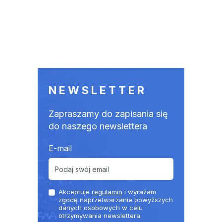
NEWSLETTER
Zapraszamy do zapisania się
do naszego newslettera
E-mail
Akceptuje
regulamin
i wyrażam
zgodę naprzetwarzanie powyższych
danych osobowych w celu
otrzymywania newslettera.