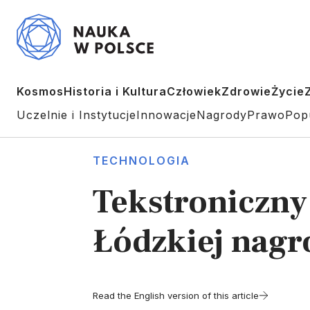
Kosmos
Historia i Kultura
Człowiek
Zdrowie
Życie
Uczelnie i Instytucje
Innowacje
Nagrody
Prawo
Pop
TECHNOLOGIA
Tekstroniczny
Łódzkiej nag
Read the English version of this article