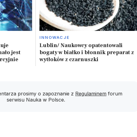
INNOWACJE
kuje
Lublin/ Naukowcy opatentowali
mało jest
bogaty w białko i błonnik preparat z
rcyjnie
wytłoków z czarnuszki
ntarza prosimy o zapoznanie z
Regulaminem
forum
serwisu Nauka w Polsce.