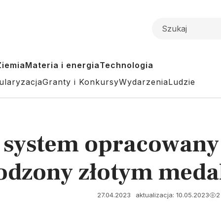
Ziemia
Materia i energia
Technologia
ularyzacja
Granty i Konkursy
Wydarzenia
Ludzie
 system opracowany 
rodzony złotym med
27.04.2023
aktualizacja: 10.05.2023
2