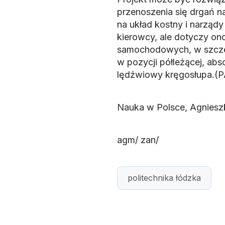
przenoszenia się drgań n
na układ kostny i narząd
kierowcy, ale dotyczy on
samochodowych, w szcze
w pozycji półleżącej, ab
lędźwiowy kręgosłupa.(
Nauka w Polsce, Agniesz
agm/ zan/
politechnika łódzka