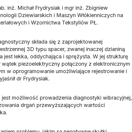
b. inż. Michał Frydrysiak i mgr inż. Zbigniew
nologii Dziewiarskich i Maszyn Włókienniczych na
eriałowych i Wzornictwa Tekstyliów PŁ.
agnostyczny składa się z zaprojektowanej
estrzennej 3D typu spacer, zwanej inaczej dzianiną
 jest lekka, oddychająca i sprężysta. W jej strukturę
 wątek piezoelektryczny połączony z elektronicznym
 w oprogramowanie umożliwiające rejestrowanie i
jaśnił dr Frydrysiak.
 jest możliwość prowadzenia diagnostyki wibracyjnej,
alizowania drgań przewyższających wartości
ka.
aniem problemu, jakim są negatywne skutki