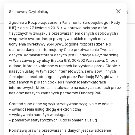
PL
EN
Szanowny Czytelniku,
Zgodnie z Rozporządzeniem Parlamentu Europejskiego i Rady
(UE) z dnia 27 kwietnia 2016 r. w sprawie ochrony osób
MATERIA I ENERGIA
fizycznych w związku z przetwarzaniem danych osobowych i
w sprawie swobodnego przepływu takich danych oraz
Naukowcy zbliżyli do siebie
uchylenia dyrektywy 95/46/WE (ogólne rozporządzenie o
jednoimiennie naładowane cząstki
ochronie danych) informujemy Cię o przetwarzaniu Twoich
danych. Administratorem danych jest Fundacja PAP,z siedzibą
w Warszawie przy ulicy Bracka 6/8, 00-502 Warszawa. Chodzi
13.02.2023
aktualizacja: 16.02.2023
o dane, które są zbierane w ramach korzystania przez Ciebie z
4 minuty czytania
naszych usług, w tym stron internetowych, serwisów i innych
funkcjonalności udostępnianych przez Fundację PAP, głównie
zapisanych w plikach cookies i innych identyfikatorach
internetowych, które są instalowane na naszych stronach przez
nas oraz naszych zaufanych partnerów Fundacji PAP.
Gromadzone dane są wykorzystywane wyłącznie w celach:
• świadczenia usług drogą elektroniczną
• wykrywania nadużyć w usługach
• pomiarów statystycznych i udoskonalenia usług
Podstawą prawną przetwarzania danych jest świadczenie