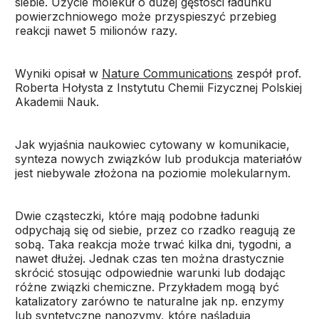
siebie. Użycie molekuł o dużej gęstości ładunku
powierzchniowego może przyspieszyć przebieg
reakcji nawet 5 milionów razy.
Wyniki opisał w
Nature Communications
zespół prof.
Roberta Hołysta z Instytutu Chemii Fizycznej Polskiej
Akademii Nauk.
Jak wyjaśnia naukowiec cytowany w komunikacie,
synteza nowych związków lub produkcja materiałów
jest niebywale złożona na poziomie molekularnym.
Dwie cząsteczki, które mają podobne ładunki
odpychają się od siebie, przez co rzadko reagują ze
sobą. Taka reakcja może trwać kilka dni, tygodni, a
nawet dłużej. Jednak czas ten można drastycznie
skrócić stosując odpowiednie warunki lub dodając
różne związki chemiczne. Przykładem mogą być
katalizatory zarówno te naturalne jak np. enzymy
lub syntetyczne nanozymy, które naśladują