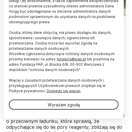
usługi i jej doskonalenie, a także zapewnienie bezpieczeństwa
co stanowi prawnie uzasadniony interes administratora Dane
mogą być udostępniane na zlecenie administratora danych
podmiotom uprawnionym do uzyskania danych na podstawie
Fot. materiały prasowe
obowiązującego prawa.
Jednoimiennie naładowane cząsteczki niechętnie
Osoba, której dane dotyczą, ma prawo dostępu do danych,
reagują ze sobą, ponieważ odpychają się
sprostowania i usunięcia danych, ograniczenia ich
przetwarzania. Osoba może też wycofać zgodę na
elektrostatycznie. Jednak naukowcy odkryli, w
przetwarzanie danych osobowych.
jaki sposób zbliżyć je do siebie. Nowa metoda
Wszelkie zgłoszenia dotyczące ochrony danych osobowych
może przyspieszyć przebieg reakcji nawet 5
prosimy kierować na adres
fundacja@pap.pl
lub pisemnie na
milionów razy - poinformował Instytut Chemii
adres Fundacja PAP, ul. Bracka 6/8, 00-502 Warszawa z
Fizycznej PAN.
dopiskiem "ochrona danych osobowych"
Więcej o zasadach przetwarzania danych osobowych i
PIĘĆ MILIONÓW RAZY SZYBCIEJ
przysługujących Użytkownikowi prawach znajduje się w
Polityce prywatności.
Dowiedz się więcej.
Dzięki badaniom międzynarodowego zespołu z
udziałem Polaków, tempo reakcji chemicznych w
Wyrażam zgodę
roztworach wodnych może być kontrolowane w
nowy sposób. Do roztworu wystarczy dodać cząstki
o przeciwnym ładunku, które sprawią, że
odpychające się do tej pory reagenty, zbliżają się do