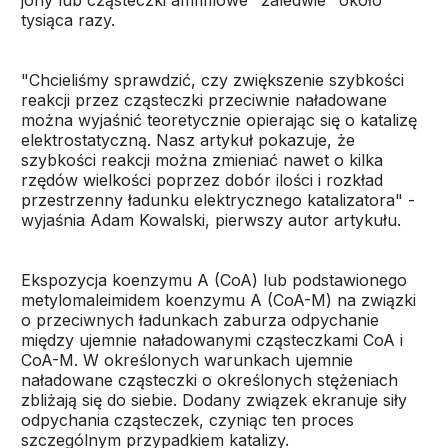
jony lub cząsteczki amfifilowe "zaledwie" około
tysiąca razy.
"Chcieliśmy sprawdzić, czy zwiększenie szybkości
reakcji przez cząsteczki przeciwnie naładowane
można wyjaśnić teoretycznie opierając się o katalizę
elektrostatyczną. Nasz artykuł pokazuje, że
szybkości reakcji można zmieniać nawet o kilka
rzędów wielkości poprzez dobór ilości i rozkład
przestrzenny ładunku elektrycznego katalizatora" -
wyjaśnia Adam Kowalski, pierwszy autor artykułu.
Ekspozycja koenzymu A (CoA) lub podstawionego
metylomaleimidem koenzymu A (CoA-M) na związki
o przeciwnych ładunkach zaburza odpychanie
między ujemnie naładowanymi cząsteczkami CoA i
CoA-M. W określonych warunkach ujemnie
naładowane cząsteczki o określonych stężeniach
zbliżają się do siebie. Dodany związek ekranuje siły
odpychania cząsteczek, czyniąc ten proces
szczególnym przypadkiem katalizy.