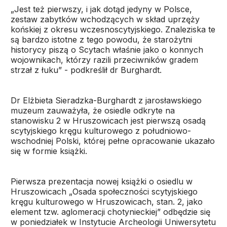
„Jest też pierwszy, i jak dotąd jedyny w Polsce,
zestaw zabytków wchodzących w skład uprzęży
końskiej z okresu wczesnoscytyjskiego. Znaleziska te
są bardzo istotne z tego powodu, że starożytni
historycy piszą o Scytach właśnie jako o konnych
wojownikach, którzy razili przeciwników gradem
strzał z łuku” - podkreślił dr Burghardt.
Dr Elżbieta Sieradzka-Burghardt z jarosławskiego
muzeum zauważyła, że osiedle odkryte na
stanowisku 2 w Hruszowicach jest pierwszą osadą
scytyjskiego kręgu kulturowego z południowo-
wschodniej Polski, której pełne opracowanie ukazało
się w formie książki.
Pierwsza prezentacja nowej książki o osiedlu w
Hruszowicach „Osada społeczności scytyjskiego
kręgu kulturowego w Hruszowicach, stan. 2, jako
element tzw. aglomeracji chotynieckiej” odbędzie się
w poniedziałek w Instytucie Archeologii Uniwersytetu