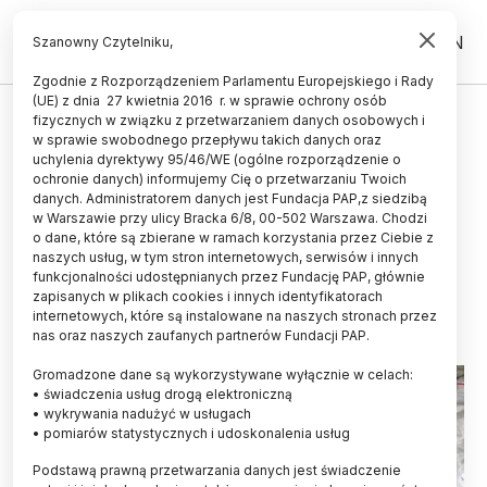
PL
EN
Szanowny Czytelniku,
Zgodnie z Rozporządzeniem Parlamentu Europejskiego i Rady
(UE) z dnia 27 kwietnia 2016 r. w sprawie ochrony osób
HISTORIA I KULTURA
fizycznych w związku z przetwarzaniem danych osobowych i
w sprawie swobodnego przepływu takich danych oraz
Nowe informacje o
uchylenia dyrektywy 95/46/WE (ogólne rozporządzenie o
społecznościach zamieszkujących
ochronie danych) informujemy Cię o przetwarzaniu Twoich
danych. Administratorem danych jest Fundacja PAP,z siedzibą
ziemię jarosławską i przemyską
w Warszawie przy ulicy Bracka 6/8, 00-502 Warszawa. Chodzi
o dane, które są zbierane w ramach korzystania przez Ciebie z
600 lat p.n.e.
naszych usług, w tym stron internetowych, serwisów i innych
funkcjonalności udostępnianych przez Fundację PAP, głównie
28.11.2022
aktualizacja: 28.11.2022
zapisanych w plikach cookies i innych identyfikatorach
4 minuty czytania
internetowych, które są instalowane na naszych stronach przez
nas oraz naszych zaufanych partnerów Fundacji PAP.
Gromadzone dane są wykorzystywane wyłącznie w celach:
• świadczenia usług drogą elektroniczną
• wykrywania nadużyć w usługach
• pomiarów statystycznych i udoskonalenia usług
Podstawą prawną przetwarzania danych jest świadczenie