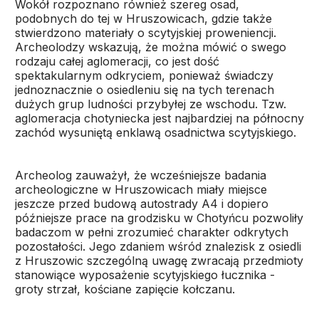
Wokół rozpoznano również szereg osad,
podobnych do tej w Hruszowicach, gdzie także
stwierdzono materiały o scytyjskiej proweniencji.
Archeolodzy wskazują, że można mówić o swego
rodzaju całej aglomeracji, co jest dość
spektakularnym odkryciem, ponieważ świadczy
jednoznacznie o osiedleniu się na tych terenach
dużych grup ludności przybyłej ze wschodu. Tzw.
aglomeracja chotyniecka jest najbardziej na północny
zachód wysuniętą enklawą osadnictwa scytyjskiego.
Archeolog zauważył, że wcześniejsze badania
archeologiczne w Hruszowicach miały miejsce
jeszcze przed budową autostrady A4 i dopiero
późniejsze prace na grodzisku w Chotyńcu pozwoliły
badaczom w pełni zrozumieć charakter odkrytych
pozostałości. Jego zdaniem wśród znalezisk z osiedli
z Hruszowic szczególną uwagę zwracają przedmioty
stanowiące wyposażenie scytyjskiego łucznika -
groty strzał, kościane zapięcie kołczanu.