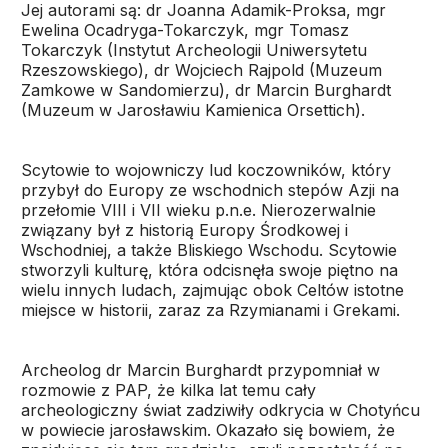
Jej autorami są: dr Joanna Adamik-Proksa, mgr
Ewelina Ocadryga-Tokarczyk, mgr Tomasz
Tokarczyk (Instytut Archeologii Uniwersytetu
Rzeszowskiego), dr Wojciech Rajpold (Muzeum
Zamkowe w Sandomierzu), dr Marcin Burghardt
(Muzeum w Jarosławiu Kamienica Orsettich).
Scytowie to wojowniczy lud koczowników, który
przybył do Europy ze wschodnich stepów Azji na
przełomie VIII i VII wieku p.n.e. Nierozerwalnie
związany był z historią Europy Środkowej i
Wschodniej, a także Bliskiego Wschodu. Scytowie
stworzyli kulturę, która odcisnęła swoje piętno na
wielu innych ludach, zajmując obok Celtów istotne
miejsce w historii, zaraz za Rzymianami i Grekami.
Archeolog dr Marcin Burghardt przypomniał w
rozmowie z PAP, że kilka lat temu cały
archeologiczny świat zadziwiły odkrycia w Chotyńcu
w powiecie jarosławskim. Okazało się bowiem, że