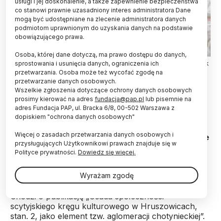
usługi i jej doskonalenie, a także zapewnienie bezpieczeństwa
co stanowi prawnie uzasadniony interes administratora Dane
mogą być udostępniane na zlecenie administratora danych
podmiotom uprawnionym do uzyskania danych na podstawie
obowiązującego prawa.
Osoba, której dane dotyczą, ma prawo dostępu do danych,
12.09.2018. Fragmenty skorup znalezionych podczas wykopalisk
sprostowania i usunięcia danych, ograniczenia ich
na tzw. zolniku zlokalizowanym na grodzisku z wczesnej epoki
przetwarzania. Osoba może też wycofać zgodę na
żelaza i związanym ze scytyjskim kręgiem kulturowym w
przetwarzanie danych osobowych.
Chotyńcu. PAP/Darek Delmanowicz
Wszelkie zgłoszenia dotyczące ochrony danych osobowych
prosimy kierować na adres
fundacja@pap.pl
lub pisemnie na
Nieznane wcześniej informacje o ludach z
adres Fundacja PAP, ul. Bracka 6/8, 00-502 Warszawa z
scytyjskiego kręgu kulturowego, które 600 lat
dopiskiem "ochrona danych osobowych"
przed Chrystusem zamieszkiwały ziemię
Więcej o zasadach przetwarzania danych osobowych i
jarosławską i przemyską, będzie można poznać we
przysługujących Użytkownikowi prawach znajduje się w
wtorek w Muzeum w Jarosławiu Kamienica
Polityce prywatności.
Dowiedz się więcej.
Orsettich. Prezentowana będzie m.in. książka
przybliżająca ten temat.
Wyrażam zgodę
Chodzi o publikację „Osada społeczności
scytyjskiego kręgu kulturowego w Hruszowicach,
stan. 2, jako element tzw. aglomeracji chotynieckiej”.