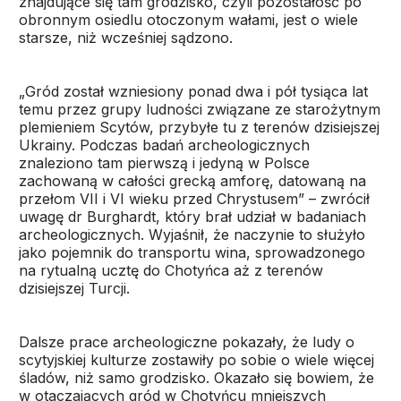
znajdujące się tam grodzisko, czyli pozostałość po
obronnym osiedlu otoczonym wałami, jest o wiele
starsze, niż wcześniej sądzono.
„Gród został wzniesiony ponad dwa i pół tysiąca lat
temu przez grupy ludności związane ze starożytnym
plemieniem Scytów, przybyłe tu z terenów dzisiejszej
Ukrainy. Podczas badań archeologicznych
znaleziono tam pierwszą i jedyną w Polsce
zachowaną w całości grecką amforę, datowaną na
przełom VII i VI wieku przed Chrystusem” – zwrócił
uwagę dr Burghardt, który brał udział w badaniach
archeologicznych. Wyjaśnił, że naczynie to służyło
jako pojemnik do transportu wina, sprowadzonego
na rytualną ucztę do Chotyńca aż z terenów
dzisiejszej Turcji.
Dalsze prace archeologiczne pokazały, że ludy o
scytyjskiej kulturze zostawiły po sobie o wiele więcej
śladów, niż samo grodzisko. Okazało się bowiem, że
w otaczających gród w Chotyńcu mniejszych