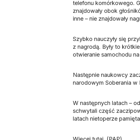
telefonu komórkowego. G
znajdowały obok głośnikó
inne – nie znajdowały nag
Szybko nauczyły się przy
z nagrodą. Były to krótkie
otwieranie samochodu na 
Następnie naukowcy zaczi
narodowym Soberania w 
W następnych latach – od
schwytali część zaczipow
latach nietoperze pamięt
Więcej
tutaj.
(PAP)