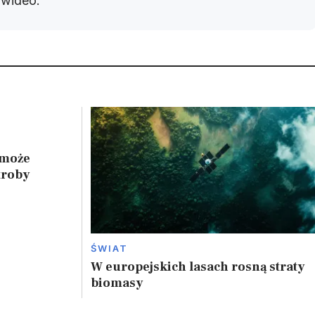
w wideo.
 może
troby
ŚWIAT
W europejskich lasach rosną straty
biomasy