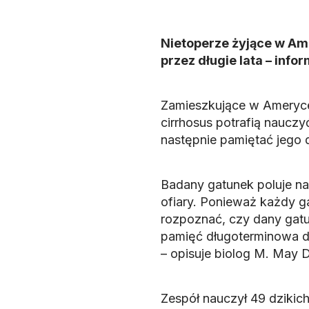
Nietoperze żyjące w Am
przez długie lata – inf
Zamieszkujące w Ameryce
cirrhosus potrafią nauczy
następnie pamiętać jego d
Badany gatunek poluje na
ofiary. Ponieważ każdy g
rozpoznać, czy dany gatun
pamięć długoterminowa d
– opisuje biolog M. May D
Zespół nauczył 49 dzikic