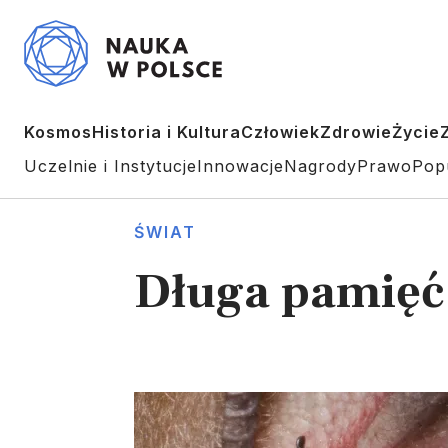
Kosmos
Historia i Kultura
Człowiek
Zdrowie
Życie
Uczelnie i Instytucje
Innowacje
Nagrody
Prawo
Pop
ŚWIAT
Długa pamięć