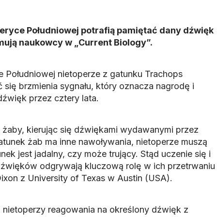
eryce Południowej potrafią pamiętać dany dźwięk
ormują naukowcy w „Current Biology”.
 Południowej nietoperze z gatunku Trachops
ć się brzmienia sygnału, który oznacza nagrodę i
źwięk przez cztery lata.
 żaby, kierując się dźwiękami wydawanymi przez
atunek żab ma inne nawoływania, nietoperze muszą
ek jest jadalny, czy może trujący. Stąd uczenie się i
źwięków odgrywają kluczową rolę w ich przetrwaniu
ixon z University of Texas w Austin (USA).
h nietoperzy reagowania na określony dźwięk z