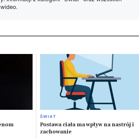
w wideo.
ŚWIAT
genom
Postawa ciała ma wpływ na nastrój i
zachowanie