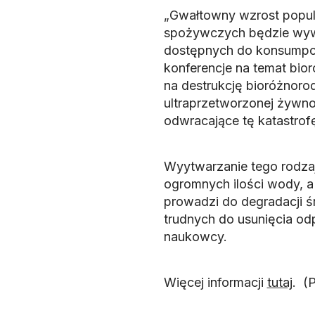
„Gwałtowny wzrost popul
spożywczych będzie wywi
dostępnych do konsumpcji 
konferencje na temat bio
na destrukcję bioróżnoro
ultraprzetworzonej żywnoś
odwracające tę katastrofę
Wyytwarzanie tego rodza
ogromnych ilości wody, a
prowadzi do degradacji śr
trudnych do usunięcia od
naukowcy.
Więcej informacji
tutaj
. (