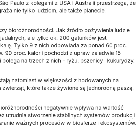
ão Paulo z kolegami z USA i Australii przestrzega, że
raża nie tylko ludziom, ale także planecie.
y bioróżnorodności. Jak źródło pożywienia ludzie
 jadalnych, ale tylko ok. 200 gatunków jest
kalę. Tylko 9 z nich odpowiada za ponad 60 proc.
. 90 proc. kalorii pochodzi z upraw zaledwie 15
i polega na trzech z nich - ryżu, pszenicy i kukurydzy.
tają natomiast w większości z hodowanych na
h zwierząt, które także żywione są jednorodną paszą.
bioróżnorodności negatywnie wpływa na wartość
eż utrudnia stworzenie stabilnych systemów produkcji
iałanie ważnych procesów w biosferze i ekosystemów