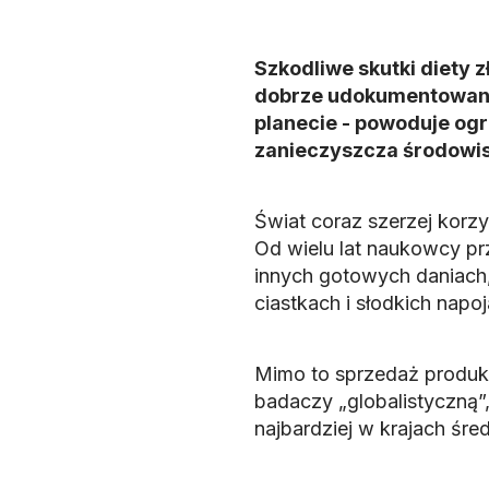
Szkodliwe skutki diety 
dobrze udokumentowane.
planecie - powoduje og
zanieczyszcza środowis
Świat coraz szerzej korz
Od wielu lat naukowcy prz
innych gotowych daniach
ciastkach i słodkich napo
Mimo to sprzedaż produkt
badaczy „globalistyczną”,
najbardziej w krajach śr