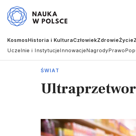
Kosmos
Historia i Kultura
Człowiek
Zdrowie
Życie
Uczelnie i Instytucje
Innowacje
Nagrody
Prawo
Pop
ŚWIAT
Ultraprzetwor