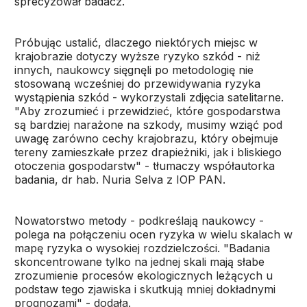
sprecyzował badacz.
Próbując ustalić, dlaczego niektórych miejsc w
krajobrazie dotyczy wyższe ryzyko szkód - niż
innych, naukowcy sięgnęli po metodologię nie
stosowaną wcześniej do przewidywania ryzyka
wystąpienia szkód - wykorzystali zdjęcia satelitarne.
"Aby zrozumieć i przewidzieć, które gospodarstwa
są bardziej narażone na szkody, musimy wziąć pod
uwagę zarówno cechy krajobrazu, który obejmuje
tereny zamieszkałe przez drapieżniki, jak i bliskiego
otoczenia gospodarstw" - tłumaczy współautorka
badania, dr hab. Nuria Selva z IOP PAN.
Nowatorstwo metody - podkreślają naukowcy -
polega na połączeniu ocen ryzyka w wielu skalach w
mapę ryzyka o wysokiej rozdzielczości. "Badania
skoncentrowane tylko na jednej skali mają słabe
zrozumienie procesów ekologicznych leżących u
podstaw tego zjawiska i skutkują mniej dokładnymi
prognozami" - dodała.