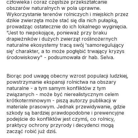
człowieka i coraz częstsze przekształcanie
obszarów naturalnych w pola uprawne.
Wykorzystanie terenów rolniczych i miejskich przez
dzikie zwierzęta może stać się dla nich pułapką,
prowadząc ostatecznie do ich lokalnego wyginięcia.
"Jest to niepokojące, ponieważ przy braku
drapieżników i dużych zwierząt roślinożernych
naturalne ekosystemy tracą swój 'samoregulujący
się' charakter, a to może pogłębić trwający kryzys
środowiskowy" - podsumowała dr hab. Selva.
Biorąc pod uwagę obecny wzrost populacji ludzkiej,
powstrzymanie ekspansji rolnictwa na obszary
naturalne - a tym samym konfliktów z tym
związanych - może być nierealistycznym celem
krótkoterminowym - piszą autorzy publikacji w
materiale prasowym. Jednak przewidywanie, gdzie
szkody są bardziej prawdopodobne i prewencyjne
podejście do konfliktów jest czymś, co rolnicy,
praktycy ochrony przyrody i decydenci mogą
zacząć robić już dziś.