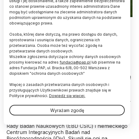
usługi i jej doskonalenie, a także zapewnienie bezpieczeństwa
co stanowi prawnie uzasadniony interes administratora Dane
mogą być udostępniane na zlecenie administratora danych
podmiotom uprawnionym do uzyskania danych na podstawie
Pasieka na skraju lasu, w zasięgu terytorium niedźwiedzia;
obowiązującego prawa.
Karpaty. Fot: Carpathian brown bear project
Osoba, której dane dotyczą, ma prawo dostępu do danych,
Szkody w ulach, wyrządzane przez niedźwiedzie,
sprostowania i usunięcia danych, ograniczenia ich
mogą wzrosnąć nawet trzykrotnie w pasiekach
przetwarzania. Osoba może też wycofać zgodę na
położonych w obszarach dobrych zarówno dla
przetwarzanie danych osobowych.
Wszelkie zgłoszenia dotyczące ochrony danych osobowych
niedźwiedzi, jak i dla pszczelarstwa. Najwyższy
prosimy kierować na adres
fundacja@pap.pl
lub pisemnie na
poziom szkód jest w pobliżu lasów, z dala od
adres Fundacja PAP, ul. Bracka 6/8, 00-502 Warszawa z
zabudowań. Rolnicy mogą ograniczać szkody,
dopiskiem "ochrona danych osobowych"
korzystając z terenów, których drapieżniki unikają
- informują naukowcy z Polski, Hiszpanii i Niemiec.
Więcej o zasadach przetwarzania danych osobowych i
przysługujących Użytkownikowi prawach znajduje się w
Polityce prywatności.
Dowiedz się więcej.
Konfliktom pojawiającym się na linii dzikie zwierzęta -
gospodarka hodowlana przyjrzeli się naukowcy z
Wyrażam zgodę
Instytutu Ochrony Przyrody PAN (IOP PAN) w
Krakowie, Stacji Biologicznej Doñana Hiszpańskiej
Rady Badań Naukowych (EBD CSIC) i niemieckiego
Centrum Integracyjnych Badań nad
Bioróżnorodnością (iDiv). Skupili się oni na