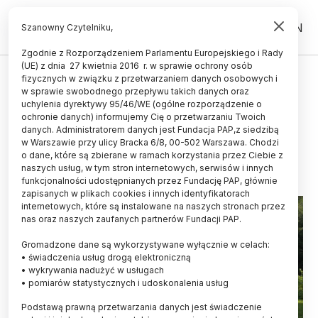
PL
EN
Szanowny Czytelniku,
Zgodnie z Rozporządzeniem Parlamentu Europejskiego i Rady
(UE) z dnia 27 kwietnia 2016 r. w sprawie ochrony osób
ŻYCIE
fizycznych w związku z przetwarzaniem danych osobowych i
w sprawie swobodnego przepływu takich danych oraz
Naukowcy mówią, co robić, by
uchylenia dyrektywy 95/46/WE (ogólne rozporządzenie o
niedźwiedź nie szedł w szkodę
ochronie danych) informujemy Cię o przetwarzaniu Twoich
danych. Administratorem danych jest Fundacja PAP,z siedzibą
w Warszawie przy ulicy Bracka 6/8, 00-502 Warszawa. Chodzi
02.09.2021
aktualizacja: 02.09.2021
o dane, które są zbierane w ramach korzystania przez Ciebie z
3 minuty czytania
naszych usług, w tym stron internetowych, serwisów i innych
Read the English version of this article
funkcjonalności udostępnianych przez Fundację PAP, głównie
zapisanych w plikach cookies i innych identyfikatorach
internetowych, które są instalowane na naszych stronach przez
nas oraz naszych zaufanych partnerów Fundacji PAP.
Gromadzone dane są wykorzystywane wyłącznie w celach:
• świadczenia usług drogą elektroniczną
• wykrywania nadużyć w usługach
• pomiarów statystycznych i udoskonalenia usług
Podstawą prawną przetwarzania danych jest świadczenie