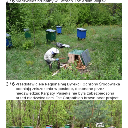
2/6
Niedźwiedź brunatny w Tatrach. Fot: Adam Wajrak
3/6
Przedstawiciele Regionalnej Dyrekcji Ochrony Środowiska
oceniają zniszczenia w pasiece, dokonane przez
niedźwiedzia; Karpaty. Pasieka nie była zabezpieczona
przed niedźwiedziem. Fot: Carpathian brown bear project