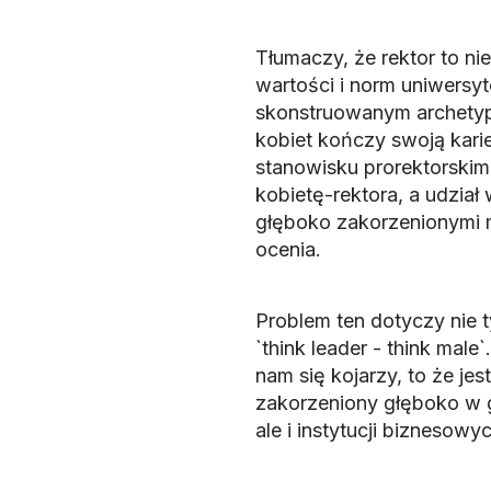
Tłumaczy, że rektor to nie
wartości i norm uniwersyt
skonstruowanym archetyp
kobiet kończy swoją kari
stanowisku prorektorskim 
kobietę-rektora, a udział
głęboko zakorzenionymi m
ocenia.
Problem ten dotyczy nie t
`think leader - think male`
nam się kojarzy, to że je
zakorzeniony głęboko w g
ale i instytucji bizneso