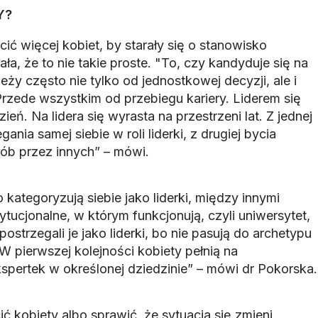
Y?
ć więcej kobiet, by starały się o stanowisko
ła, że to nie takie proste. "To, czy kandyduje się na
eży często nie tylko od jednostkowej decyzji, ale i
Przede wszystkim od przebiegu kariery. Liderem się
zień. Na lidera się wyrasta na przestrzeni lat. Z jednej
nia samej siebie w roli liderki, z drugiej bycia
ób przez innych” – mówi.
 kategoryzują siebie jako liderki, między innymi
ytucjonalne, w którym funkcjonują, czyli uniwersytet,
postrzegali je jako liderki, bo nie pasują do archetypu
„W pierwszej kolejności kobiety pełnią na
spertek w określonej dziedzinie” – mówi dr Pokorska.
ć kobiety albo sprawić, że sytuacja się zmieni,