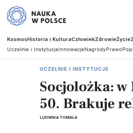
Kosmos
Historia i Kultura
Człowiek
Zdrowie
Życie
Uczelnie i Instytucje
Innowacje
Nagrody
Prawo
Pop
UCZELNIE I INSTYTUCJE
Socjolożka: w
50. Brakuje r
LUDWIKA TOMALA