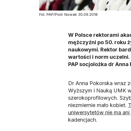
Fot. PAP/Piotr Nowak 30.09.2018
W Polsce rektorami aka
mężczyźni po 50. roku 
naukowymi. Rektor bardz
wartości i norm uczelni
PAP socjolożka dr Anna 
Dr Anna Pokorska wraz z
Wyższym i Nauką UMK w T
szerokoprofilowych. Szybk
niezmiernie mało kobiet.
T
uniwersytetów nie ma ani 
kadencjach.