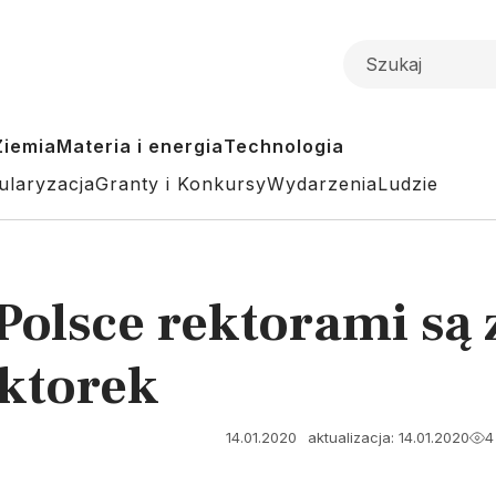
Ziemia
Materia i energia
Technologia
ularyzacja
Granty i Konkursy
Wydarzenia
Ludzie
 Polsce rektorami są
ektorek
14.01.2020
aktualizacja: 14.01.2020
4