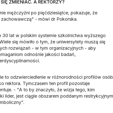
IĘ ZMIENIAĆ. A REKTORZY?
nie mężczyźni po pięćdziesiątce, pokazuje, że
cją zachowawczą" - mówi dr Pokorska.
 30 lat w polskim systemie szkolnictwa wyższego
 Wiele się mówiło o tym, że uniwersytety muszą się
ych rozwiązań - w tym organizacyjnych - aby
ymaganiom odnośnie jakości badań,
erdyscyplinarności.
ie to odzwierciedlenie w różnorodności profilów osób
o rektora. Tymczasem ten profil pozostaje
ntuje. - "A to by znaczyło, że wizja tego, kim
ki lider, jest ciągle obszarem poddanym restrykcyjny
mboliczny".