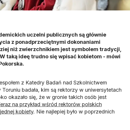
demickich uczelni publicznych są głównie
życia z ponadprzeciętnymi dokonaniami
iej niż zwierzchnikiem jest symbolem tradycji,
. W taką ideę trudno się wpisać kobietom - mówi
Pokorska.
espołem z Katedry Badań nad Szkolnictwem
oruniu badała, kim są rektorzy w uniwersytetach
o okazało się, że w gronie takich osób jest
eraz na przykład wśród rektorów polskich
jednej kobiety
. Nie najlepiej było w poprzednich