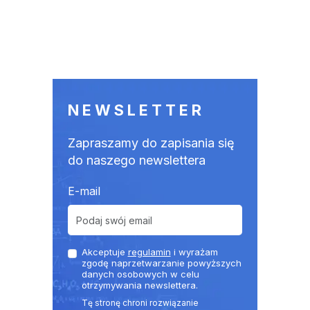
NEWSLETTER
Zapraszamy do zapisania się
do naszego newslettera
E-mail
Akceptuje
regulamin
i wyrażam
zgodę naprzetwarzanie powyższych
danych osobowych w celu
otrzymywania newslettera.