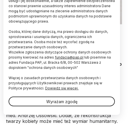
usługi i jej doskonalenie, a także zapewnienie bezpieczeństwa
co stanowi prawnie uzasadniony interes administratora Dane
mogą być udostępniane na zlecenie administratora danych
podmiotom uprawnionym do uzyskania danych na podstawie
obowiązującego prawa.
Osoba, której dane dotyczą, ma prawo dostępu do danych,
Trójwymiarowy model czaszki ma posłużyć
sprostowania i usunięcia danych, ograniczenia ich
naukowcom z Pomorskiego Uniwersytetu
przetwarzania. Osoba może też wycofać zgodę na
Medycznego w Szczecinie do odtworzenia
przetwarzanie danych osobowych.
wyglądu żyjącej na przełomie XVII i XVIII w.
Wszelkie zgłoszenia dotyczące ochrony danych osobowych
prosimy kierować na adres
fundacja@pap.pl
lub pisemnie na
kobiety, której szczątki odnaleziono w Kamieniu
adres Fundacja PAP, ul. Bracka 6/8, 00-502 Warszawa z
Pomorskim. Była prawdopodobnie ofiarą procesu o
dopiskiem "ochrona danych osobowych"
czary.
Więcej o zasadach przetwarzania danych osobowych i
przysługujących Użytkownikowi prawach znajduje się w
"To bardzo ciekawe uzupełnienie badań nad
Polityce prywatności.
Dowiedz się więcej.
znalezionym szkieletem. Jest duże zainteresowanie
tym, jak wyglądała ta osoba" – powiedział PAP
Wyrażam zgodę
kierownik Zakładu Genetyki Sądowej Pomorskiego
Uniwersytetu Medycznego w Szczecinie dr hab. n.
med. Andrzej Ossowski. Dodał, że rekonstrukcja
twarzy kobiety może mieć też wymiar humanitarny.