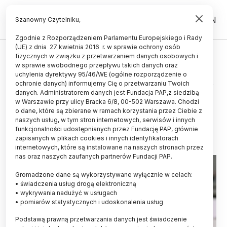
PL
EN
Szanowny Czytelniku,
Zgodnie z Rozporządzeniem Parlamentu Europejskiego i Rady
(UE) z dnia 27 kwietnia 2016 r. w sprawie ochrony osób
TECHNOLOGIA
fizycznych w związku z przetwarzaniem danych osobowych i
w sprawie swobodnego przepływu takich danych oraz
Zachodniopomorskie/ Naukowcy
uchylenia dyrektywy 95/46/WE (ogólne rozporządzenie o
zrekonstruują wygląd "czarownicy
ochronie danych) informujemy Cię o przetwarzaniu Twoich
danych. Administratorem danych jest Fundacja PAP,z siedzibą
z Kamienia Pomorskiego"
w Warszawie przy ulicy Bracka 6/8, 00-502 Warszawa. Chodzi
o dane, które są zbierane w ramach korzystania przez Ciebie z
19.07.2019
aktualizacja: 19.07.2019
naszych usług, w tym stron internetowych, serwisów i innych
3 minuty czytania
funkcjonalności udostępnianych przez Fundację PAP, głównie
zapisanych w plikach cookies i innych identyfikatorach
internetowych, które są instalowane na naszych stronach przez
nas oraz naszych zaufanych partnerów Fundacji PAP.
Gromadzone dane są wykorzystywane wyłącznie w celach:
• świadczenia usług drogą elektroniczną
• wykrywania nadużyć w usługach
• pomiarów statystycznych i udoskonalenia usług
Podstawą prawną przetwarzania danych jest świadczenie