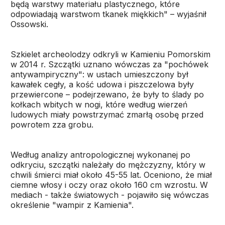
będą warstwy materiału plastycznego, które
odpowiadają warstwom tkanek miękkich" – wyjaśnił
Ossowski.
Szkielet archeolodzy odkryli w Kamieniu Pomorskim
w 2014 r. Szczątki uznano wówczas za "pochówek
antywampiryczny": w ustach umieszczony był
kawałek cegły, a kość udowa i piszczelowa były
przewiercone – podejrzewano, że były to ślady po
kołkach wbitych w nogi, które według wierzeń
ludowych miały powstrzymać zmarłą osobę przed
powrotem zza grobu.
Według analizy antropologicznej wykonanej po
odkryciu, szczątki należały do mężczyzny, który w
chwili śmierci miał około 45-55 lat. Oceniono, że miał
ciemne włosy i oczy oraz około 160 cm wzrostu. W
mediach - także światowych - pojawiło się wówczas
określenie "wampir z Kamienia".