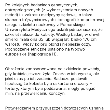
Po kolejnych badaniach genetycznych,
antropologicznych (z wykorzystaniem nowych
metod) i z zakresu medycyny sądowej, a także
skanach trójwymiarowych i tomografii komputerowej
całego szkieletu naukowcy z Pomorskiego
Uniwersytetu Medycznego ustalili jednoznacznie, że
szkielet należał do kobiety. Według badań, w chwili
śmierci miała ona 65 lub więcej lat, blisko 170 cm
wzrostu, włosy koloru blond i niebieskie oczy.
Pochodzenie etniczne ustalono na typowo
europejskie (haplogrupa H).
Obrażenia zaobserwowane na szkielecie powstały,
gdy kobieta jeszcze żyła. Zmarła w ich wyniku, ale
jakiś czas po ich zadaniu. Badacze postawili
hipotezę, że kobieta była oskarżona o czary –
tortury, którym była poddawana, mogły polegać
m.in. na przewiercaniu kończyn.
Potwierdzeniem przypuszczeń dotyczących uznania