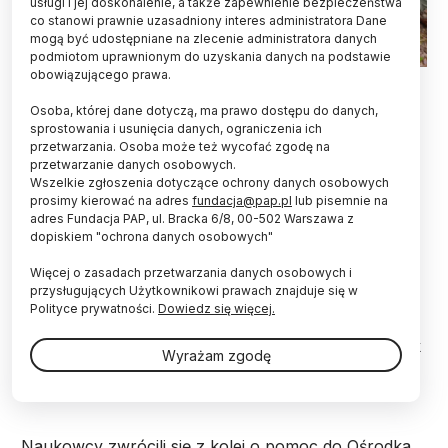
usługi i jej doskonalenie, a także zapewnienie bezpieczeństwa
co stanowi prawnie uzasadniony interes administratora Dane
mogą być udostępniane na zlecenie administratora danych
podmiotom uprawnionym do uzyskania danych na podstawie
obowiązującego prawa.
Potrącony przez samochód wilk Kampinos - po
Osoba, której dane dotyczą, ma prawo dostępu do danych,
ponad dwóch miesiącach rehabilitacji - powrócił
sprostowania i usunięcia danych, ograniczenia ich
do Kampinoskiego Parku Narodowego -
przetwarzania. Osoba może też wycofać zgodę na
poinformowała PAP dr Sabina Nowak ze
przetwarzanie danych osobowych.
Wszelkie zgłoszenia dotyczące ochrony danych osobowych
Stowarzyszenia dla Natury "Wilk".
prosimy kierować na adres
fundacja@pap.pl
lub pisemnie na
adres Fundacja PAP, ul. Bracka 6/8, 00-502 Warszawa z
dopiskiem "ochrona danych osobowych"
Chodzi o dwuletniego samca wilka, potrąconego
przez auto pod koniec marca na skraju
Więcej o zasadach przetwarzania danych osobowych i
Kampinoskiego Parku Narodowego. Pracownicy
przysługujących Użytkownikowi prawach znajduje się w
Kampinoskiego PN wezwali wówczas lekarza
Polityce prywatności.
Dowiedz się więcej.
weterynarii i skontaktowali się z biologami ze
Stowarzyszenia dla Natury "Wilk", dr Sabiną Nowak
Wyrażam zgodę
i dr Robertem Mysłajkiem, którzy prowadzą badania
nad wilkami, m.in. w Puszczy Kampinoskiej.
Naukowcy zwrócili się z kolei o pomoc do Ośrodka