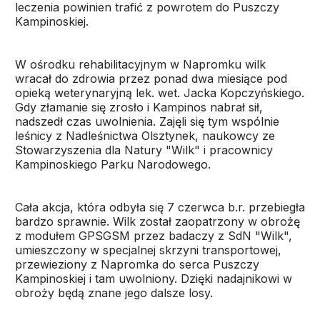
leczenia powinien trafić z powrotem do Puszczy
Kampinoskiej.
W ośrodku rehabilitacyjnym w Napromku wilk
wracał do zdrowia przez ponad dwa miesiące pod
opieką weterynaryjną lek. wet. Jacka Kopczyńskiego.
Gdy złamanie się zrosło i Kampinos nabrał sił,
nadszedł czas uwolnienia. Zajęli się tym wspólnie
leśnicy z Nadleśnictwa Olsztynek, naukowcy ze
Stowarzyszenia dla Natury "Wilk" i pracownicy
Kampinoskiego Parku Narodowego.
Cała akcja, która odbyła się 7 czerwca b.r. przebiegła
bardzo sprawnie. Wilk został zaopatrzony w obrożę
z modułem GPSGSM przez badaczy z SdN "Wilk",
umieszczony w specjalnej skrzyni transportowej,
przewieziony z Napromka do serca Puszczy
Kampinoskiej i tam uwolniony. Dzięki nadajnikowi w
obroży będą znane jego dalsze losy.