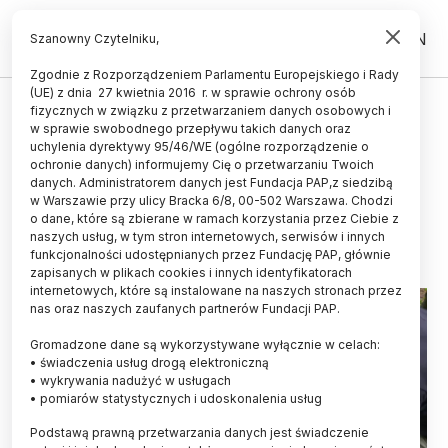
PL
EN
Szanowny Czytelniku,
Zgodnie z Rozporządzeniem Parlamentu Europejskiego i Rady
(UE) z dnia 27 kwietnia 2016 r. w sprawie ochrony osób
fizycznych w związku z przetwarzaniem danych osobowych i
Wilk po wypadku wrócił do
w sprawie swobodnego przepływu takich danych oraz
Kampinoskiego Parku
uchylenia dyrektywy 95/46/WE (ogólne rozporządzenie o
ochronie danych) informujemy Cię o przetwarzaniu Twoich
Narodowego
danych. Administratorem danych jest Fundacja PAP,z siedzibą
w Warszawie przy ulicy Bracka 6/8, 00-502 Warszawa. Chodzi
12.06.2017
aktualizacja: 12.06.2017
o dane, które są zbierane w ramach korzystania przez Ciebie z
3 minuty czytania
naszych usług, w tym stron internetowych, serwisów i innych
funkcjonalności udostępnianych przez Fundację PAP, głównie
zapisanych w plikach cookies i innych identyfikatorach
internetowych, które są instalowane na naszych stronach przez
nas oraz naszych zaufanych partnerów Fundacji PAP.
Gromadzone dane są wykorzystywane wyłącznie w celach:
• świadczenia usług drogą elektroniczną
• wykrywania nadużyć w usługach
• pomiarów statystycznych i udoskonalenia usług
Podstawą prawną przetwarzania danych jest świadczenie