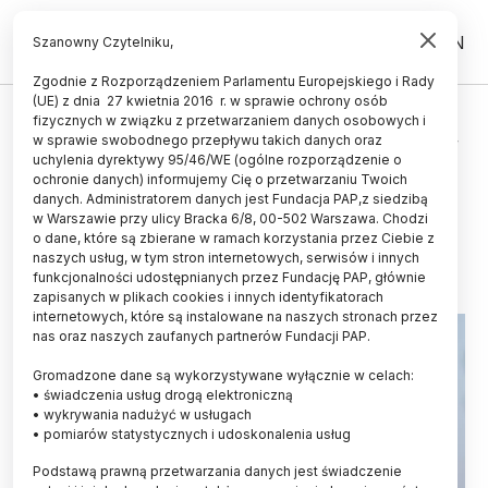
PL
EN
Szanowny Czytelniku,
Zgodnie z Rozporządzeniem Parlamentu Europejskiego i Rady
(UE) z dnia 27 kwietnia 2016 r. w sprawie ochrony osób
fizycznych w związku z przetwarzaniem danych osobowych i
Dardziński: demografia i globalna
w sprawie swobodnego przepływu takich danych oraz
konkurencja wymuszają reformę
uchylenia dyrektywy 95/46/WE (ogólne rozporządzenie o
ochronie danych) informujemy Cię o przetwarzaniu Twoich
szkolnictwa wyższego
danych. Administratorem danych jest Fundacja PAP,z siedzibą
w Warszawie przy ulicy Bracka 6/8, 00-502 Warszawa. Chodzi
14.03.2017
aktualizacja: 14.03.2017
o dane, które są zbierane w ramach korzystania przez Ciebie z
3 minuty czytania
naszych usług, w tym stron internetowych, serwisów i innych
funkcjonalności udostępnianych przez Fundację PAP, głównie
zapisanych w plikach cookies i innych identyfikatorach
internetowych, które są instalowane na naszych stronach przez
nas oraz naszych zaufanych partnerów Fundacji PAP.
Gromadzone dane są wykorzystywane wyłącznie w celach:
• świadczenia usług drogą elektroniczną
• wykrywania nadużyć w usługach
• pomiarów statystycznych i udoskonalenia usług
Podstawą prawną przetwarzania danych jest świadczenie