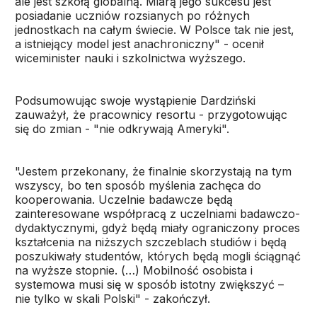
ale jest szkołą globalną. Miarą jego sukcesu jest
posiadanie uczniów rozsianych po różnych
jednostkach na całym świecie. W Polsce tak nie jest,
a istniejący model jest anachroniczny" - ocenił
wiceminister nauki i szkolnictwa wyższego.
Podsumowując swoje wystąpienie Dardziński
zauważył, że pracownicy resortu - przygotowując
się do zmian - "nie odkrywają Ameryki".
"Jestem przekonany, że finalnie skorzystają na tym
wszyscy, bo ten sposób myślenia zachęca do
kooperowania. Uczelnie badawcze będą
zainteresowane współpracą z uczelniami badawczo-
dydaktycznymi, gdyż będą miały ograniczony proces
kształcenia na niższych szczeblach studiów i będą
poszukiwały studentów, których będą mogli ściągnąć
na wyższe stopnie. (…) Mobilność osobista i
systemowa musi się w sposób istotny zwiększyć –
nie tylko w skali Polski" - zakończył.