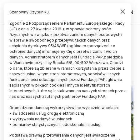
PL
EN
Szanowny Czytelniku,
Zgodnie z Rozporządzeniem Parlamentu Europejskiego i Rady
(UE) z dnia 27 kwietnia 2016 r. w sprawie ochrony osób
fizycznych w związku z przetwarzaniem danych osobowych i
Toruńscy archeolodzy obchodzą
w sprawie swobodnego przepływu takich danych oraz
potrójny jubileusz
uchylenia dyrektywy 95/46/WE (ogólne rozporządzenie o
ochronie danych) informujemy Cię o przetwarzaniu Twoich
danych. Administratorem danych jest Fundacja PAP,z siedzibą
22.09.2016
aktualizacja: 22.09.2016
w Warszawie przy ulicy Bracka 6/8, 00-502 Warszawa. Chodzi
2 minuty czytania
o dane, które są zbierane w ramach korzystania przez Ciebie z
naszych usług, w tym stron internetowych, serwisów i innych
funkcjonalności udostępnianych przez Fundację PAP, głównie
zapisanych w plikach cookies i innych identyfikatorach
internetowych, które są instalowane na naszych stronach przez
nas oraz naszych zaufanych partnerów Fundacji PAP.
Gromadzone dane są wykorzystywane wyłącznie w celach:
• świadczenia usług drogą elektroniczną
• wykrywania nadużyć w usługach
• pomiarów statystycznych i udoskonalenia usług
Podstawą prawną przetwarzania danych jest świadczenie