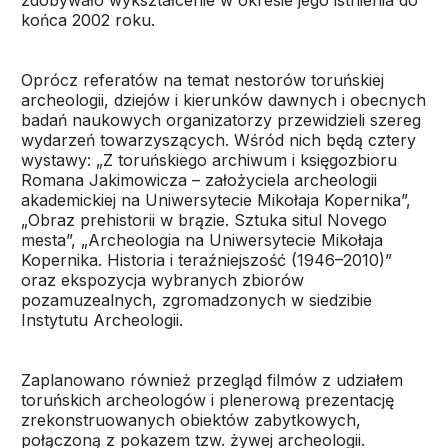
zdobywało wykształcenie w okresie jego istnienia do
końca 2002 roku.
Oprócz referatów na temat nestorów toruńskiej
archeologii, dziejów i kierunków dawnych i obecnych
badań naukowych organizatorzy przewidzieli szereg
wydarzeń towarzyszących. Wśród nich będą cztery
wystawy: „Z toruńskiego archiwum i księgozbioru
Romana Jakimowicza – założyciela archeologii
akademickiej na Uniwersytecie Mikołaja Kopernika”,
„Obraz prehistorii w brązie. Sztuka situl Novego
mesta”, „Archeologia na Uniwersytecie Mikołaja
Kopernika. Historia i teraźniejszość (1946–2010)”
oraz ekspozycja wybranych zbiorów
pozamuzealnych, zgromadzonych w siedzibie
Instytutu Archeologii.
Zaplanowano również przegląd filmów z udziałem
toruńskich archeologów i plenerową prezentację
zrekonstruowanych obiektów zabytkowych,
połączoną z pokazem tzw. żywej archeologii.