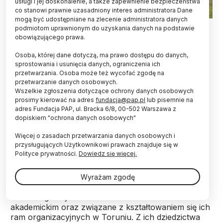
usługi i jej doskonalenie, a także zapewnienie bezpieczeństwa
co stanowi prawnie uzasadniony interes administratora Dane
mogą być udostępniane na zlecenie administratora danych
podmiotom uprawnionym do uzyskania danych na podstawie
Kilkadziesiąt wystąpień na temat historii
obowiązującego prawa.
toruńskiego środowiska archeologicznego będzie
Osoba, której dane dotyczą, ma prawo dostępu do danych,
można wysłuchać na konferencji „80, 70, 40 –
sprostowania i usunięcia danych, ograniczenia ich
Trzy Jubileusze Archeologii Akademickiej w
przetwarzania. Osoba może też wycofać zgodę na
Toruniu”, która odbędzie się w dniach 7-8
przetwarzanie danych osobowych.
października br.
Wszelkie zgłoszenia dotyczące ochrony danych osobowych
prosimy kierować na adres
fundacja@pap.pl
lub pisemnie na
adres Fundacja PAP, ul. Bracka 6/8, 00-502 Warszawa z
Spotkanie odbędzie się w Instytucie Archeologii
dopiskiem "ochrona danych osobowych"
Uniwersytetu Mikołaja Kopernika (UMK) w Toruniu.
Więcej o zasadach przetwarzania danych osobowych i
Chęć udziału należy zgłosić do 5 października.
przysługujących Użytkownikowi prawach znajduje się w
Polityce prywatności.
Dowiedz się więcej.
Instytut Archeologii UMK postanowił zorganizować
konferencję ze względu na to, że w tym roku
Wyrażam zgodę
przypadają trzy rocznice powstania instytucji
archeologicznych o charakterze badawczo-
akademickim oraz związane z kształtowaniem się ich
ram organizacyjnych w Toruniu. Z ich dziedzictwa