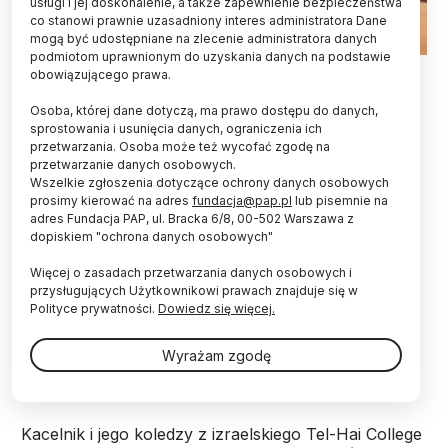
usługi i jej doskonalenie, a także zapewnienie bezpieczeństwa
co stanowi prawnie uzasadniony interes administratora Dane
mogą być udostępniane na zlecenie administratora danych
podmiotom uprawnionym do uzyskania danych na podstawie
obowiązującego prawa.
Siewki grochu potrafią ocenić ryzyko, zanim
Osoba, której dane dotyczą, ma prawo dostępu do danych,
podejmą decyzję dotyczącą dalszego wzrostu -
sprostowania i usunięcia danych, ograniczenia ich
informuje pismo „Current Biology”.
przetwarzania. Osoba może też wycofać zgodę na
przetwarzanie danych osobowych.
Wszelkie zgłoszenia dotyczące ochrony danych osobowych
„Według naszej wiedzy, to pierwszy przypadek
prosimy kierować na adres
fundacja@pap.pl
lub pisemnie na
wykazania adaptacyjnej odpowiedzi na ryzyko w
adres Fundacja PAP, ul. Bracka 6/8, 00-502 Warszawa z
przypadku organizmu bez układu nerwowego" –
dopiskiem "ochrona danych osobowych"
powiedział Alex Kacelnik z Oxford University. "Nie
twierdzi, że rośliny są inteligentne w znaczeniu
Więcej o zasadach przetwarzania danych osobowych i
przysługujących Użytkownikowi prawach znajduje się w
używanym w przypadku ludzi lub zwierząt. Chodzi
Polityce prywatności.
Dowiedz się więcej.
raczej o to, że skomplikowane i interesujące
zachowania mogą być adaptacjami biologicznymi,
które wyewoluowały, aby skutecznie wykorzystać
Wyrażam zgodę
naturalne możliwości.
Kacelnik i jego koledzy z izraelskiego Tel-Hai College