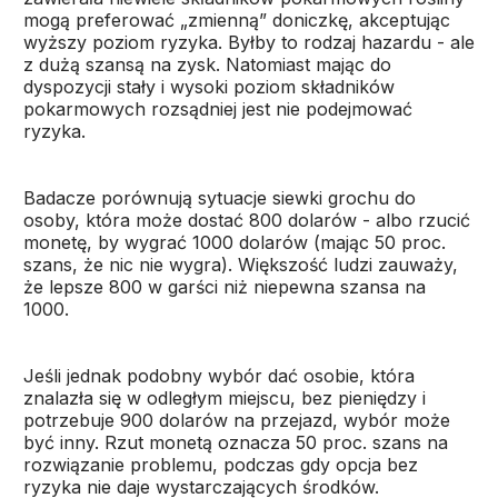
mogą preferować „zmienną” doniczkę, akceptując
wyższy poziom ryzyka. Byłby to rodzaj hazardu - ale
z dużą szansą na zysk. Natomiast mając do
dyspozycji stały i wysoki poziom składników
pokarmowych rozsądniej jest nie podejmować
ryzyka.
Badacze porównują sytuacje siewki grochu do
osoby, która może dostać 800 dolarów - albo rzucić
monetę, by wygrać 1000 dolarów (mając 50 proc.
szans, że nic nie wygra). Większość ludzi zauważy,
że lepsze 800 w garści niż niepewna szansa na
1000.
Jeśli jednak podobny wybór dać osobie, która
znalazła się w odległym miejscu, bez pieniędzy i
potrzebuje 900 dolarów na przejazd, wybór może
być inny. Rzut monetą oznacza 50 proc. szans na
rozwiązanie problemu, podczas gdy opcja bez
ryzyka nie daje wystarczających środków.