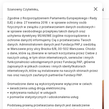
PL
EN
Szanowny Czytelniku,
Zgodnie z Rozporządzeniem Parlamentu Europejskiego i Rady
(UE) z dnia 27 kwietnia 2016 r. w sprawie ochrony osób
ŚWIAT
fizycznych w związku z przetwarzaniem danych osobowych i
w sprawie swobodnego przepływu takich danych oraz
Rośliny rozważnie podejmują
uchylenia dyrektywy 95/46/WE (ogólne rozporządzenie o
trudne decyzje
ochronie danych) informujemy Cię o przetwarzaniu Twoich
danych. Administratorem danych jest Fundacja PAP,z siedzibą
w Warszawie przy ulicy Bracka 6/8, 00-502 Warszawa. Chodzi
04.07.2016
aktualizacja: 04.07.2016
o dane, które są zbierane w ramach korzystania przez Ciebie z
2 minuty czytania
naszych usług, w tym stron internetowych, serwisów i innych
funkcjonalności udostępnianych przez Fundację PAP, głównie
zapisanych w plikach cookies i innych identyfikatorach
internetowych, które są instalowane na naszych stronach przez
nas oraz naszych zaufanych partnerów Fundacji PAP.
Gromadzone dane są wykorzystywane wyłącznie w celach:
• świadczenia usług drogą elektroniczną
• wykrywania nadużyć w usługach
• pomiarów statystycznych i udoskonalenia usług
Podstawą prawną przetwarzania danych jest świadczenie