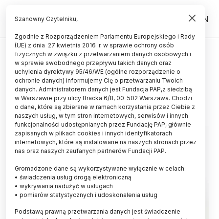
PL
EN
Szanowny Czytelniku,
Zgodnie z Rozporządzeniem Parlamentu Europejskiego i Rady
(UE) z dnia 27 kwietnia 2016 r. w sprawie ochrony osób
fizycznych w związku z przetwarzaniem danych osobowych i
Najlepsi studenci zagraniczni w
w sprawie swobodnego przepływu takich danych oraz
Polsce poszukiwani po raz szósty
uchylenia dyrektywy 95/46/WE (ogólne rozporządzenie o
ochronie danych) informujemy Cię o przetwarzaniu Twoich
danych. Administratorem danych jest Fundacja PAP,z siedzibą
04.12.2015
aktualizacja: 04.12.2015
w Warszawie przy ulicy Bracka 6/8, 00-502 Warszawa. Chodzi
2 minuty czytania
o dane, które są zbierane w ramach korzystania przez Ciebie z
naszych usług, w tym stron internetowych, serwisów i innych
funkcjonalności udostępnianych przez Fundację PAP, głównie
zapisanych w plikach cookies i innych identyfikatorach
internetowych, które są instalowane na naszych stronach przez
nas oraz naszych zaufanych partnerów Fundacji PAP.
Gromadzone dane są wykorzystywane wyłącznie w celach:
• świadczenia usług drogą elektroniczną
• wykrywania nadużyć w usługach
• pomiarów statystycznych i udoskonalenia usług
Podstawą prawną przetwarzania danych jest świadczenie