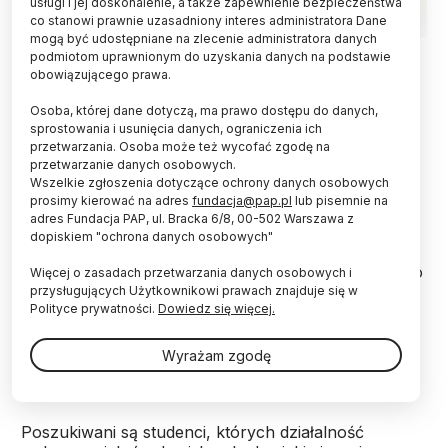
usługi i jej doskonalenie, a także zapewnienie bezpieczeństwa
co stanowi prawnie uzasadniony interes administratora Dane
mogą być udostępniane na zlecenie administratora danych
Fot. Fotolia
podmiotom uprawnionym do uzyskania danych na podstawie
obowiązującego prawa.
Aktywnych studentów zagranicznych, którzy
wzbogacają polskie środowisko akademickie,
Osoba, której dane dotyczą, ma prawo dostępu do danych,
sprostowania i usunięcia danych, ograniczenia ich
można zgłaszać do konkursu Interstudent - na
przetwarzania. Osoba może też wycofać zgodę na
najlepszego studenta zagranicznego w Polsce.
przetwarzanie danych osobowych.
Kandydatury do szóstej edycji konkursu
Wszelkie zgłoszenia dotyczące ochrony danych osobowych
przyjmowane są tylko do 10 grudnia.
prosimy kierować na adres
fundacja@pap.pl
lub pisemnie na
adres Fundacja PAP, ul. Bracka 6/8, 00-502 Warszawa z
dopiskiem "ochrona danych osobowych"
W polskich uczelniach studiuje obecnie ponad 50
tysięcy obcokrajowców ze 150 krajów. To właśnie do
Więcej o zasadach przetwarzania danych osobowych i
nich kierowany jest konkurs Interstudent. "Chcemy
przysługujących Użytkownikowi prawach znajduje się w
Polityce prywatności.
Dowiedz się więcej.
nagrodzić zagranicznych studentów, którzy budują
współpracę między kulturami i wzbogacają polskie
środowisko akademickie" - informuje organizująca
Wyrażam zgodę
konkurs Fundacja Edukacyjna Perspektywy.
Poszukiwani są studenci, których działalność