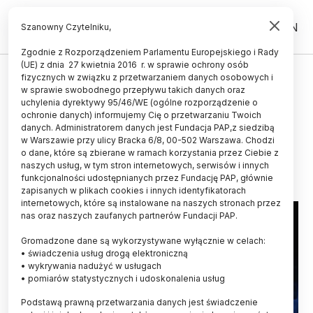
PL
EN
Szanowny Czytelniku,
Zgodnie z Rozporządzeniem Parlamentu Europejskiego i Rady
(UE) z dnia 27 kwietnia 2016 r. w sprawie ochrony osób
fizycznych w związku z przetwarzaniem danych osobowych i
Prof. Kisiel: odkrycie noblistów
w sprawie swobodnego przepływu takich danych oraz
dotyka fundamentalnych pytań
uchylenia dyrektywy 95/46/WE (ogólne rozporządzenie o
ochronie danych) informujemy Cię o przetwarzaniu Twoich
fizyki
danych. Administratorem danych jest Fundacja PAP,z siedzibą
w Warszawie przy ulicy Bracka 6/8, 00-502 Warszawa. Chodzi
07.10.2015
aktualizacja: 07.10.2015
o dane, które są zbierane w ramach korzystania przez Ciebie z
2 minuty czytania
naszych usług, w tym stron internetowych, serwisów i innych
funkcjonalności udostępnianych przez Fundację PAP, głównie
zapisanych w plikach cookies i innych identyfikatorach
internetowych, które są instalowane na naszych stronach przez
nas oraz naszych zaufanych partnerów Fundacji PAP.
Gromadzone dane są wykorzystywane wyłącznie w celach:
• świadczenia usług drogą elektroniczną
• wykrywania nadużyć w usługach
• pomiarów statystycznych i udoskonalenia usług
Podstawą prawną przetwarzania danych jest świadczenie