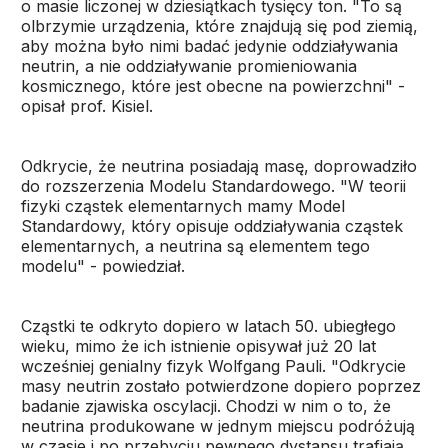
o masie liczonej w dziesiątkach tysięcy ton. "To są
olbrzymie urządzenia, które znajdują się pod ziemią,
aby można było nimi badać jedynie oddziaływania
neutrin, a nie oddziaływanie promieniowania
kosmicznego, które jest obecne na powierzchni" -
opisał prof. Kisiel.
Odkrycie, że neutrina posiadają masę, doprowadziło
do rozszerzenia Modelu Standardowego. "W teorii
fizyki cząstek elementarnych mamy Model
Standardowy, który opisuje oddziaływania cząstek
elementarnych, a neutrina są elementem tego
modelu" - powiedział.
Cząstki te odkryto dopiero w latach 50. ubiegłego
wieku, mimo że ich istnienie opisywał już 20 lat
wcześniej genialny fizyk Wolfgang Pauli. "Odkrycie
masy neutrin zostało potwierdzone dopiero poprzez
badanie zjawiska oscylacji. Chodzi w nim o to, że
neutrina produkowane w jednym miejscu podróżują
w czasie i po przebyciu pewnego dystansu trafiają