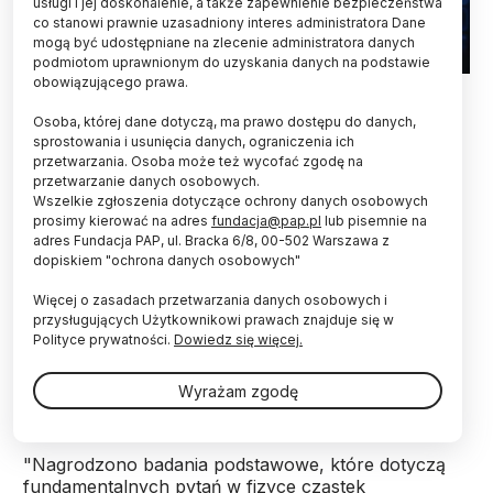
usługi i jej doskonalenie, a także zapewnienie bezpieczeństwa
co stanowi prawnie uzasadniony interes administratora Dane
mogą być udostępniane na zlecenie administratora danych
podmiotom uprawnionym do uzyskania danych na podstawie
obowiązującego prawa.
Fot. Fotolia
Osoba, której dane dotyczą, ma prawo dostępu do danych,
Odkrycie noblistów pomaga odpowiedzieć na
sprostowania i usunięcia danych, ograniczenia ich
jedno z fundamentalnych pytań fizyki: jak
przetwarzania. Osoba może też wycofać zgodę na
zbudowana jest materia - mówi PAP prof. Jan
przetwarzanie danych osobowych.
Kisiel. Neutrina, istnienie masy których odkryli
Wszelkie zgłoszenia dotyczące ochrony danych osobowych
nobliści, choć otaczają nas wszędzie, bardzo
prosimy kierować na adres
fundacja@pap.pl
lub pisemnie na
adres Fundacja PAP, ul. Bracka 6/8, 00-502 Warszawa z
długo pozostawały dla naukowców nieuchwytne.
dopiskiem "ochrona danych osobowych"
Więcej o zasadach przetwarzania danych osobowych i
We wtorek w Sztokholmie Komitet Noblowski
przysługujących Użytkownikowi prawach znajduje się w
poinformował, że Takaaki Kajita i Arthur B.
Polityce prywatności.
Dowiedz się więcej.
McDonald otrzymali tegoroczną Nagrodę Nobla w
dziedzinie fizyki za odkrycie oscylacji neutrin, co
Wyrażam zgodę
dowodzi, że mają one masę.
"Nagrodzono badania podstawowe, które dotyczą
fundamentalnych pytań w fizyce cząstek