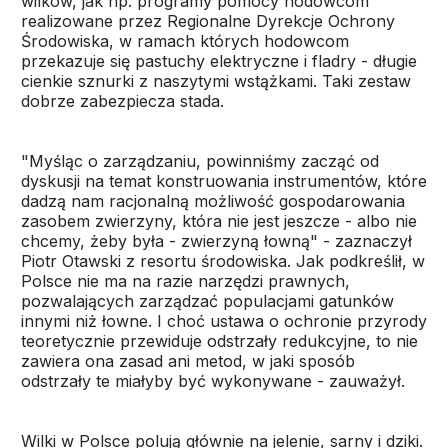
wilków, jak np. programy pomocy hodowcom
realizowane przez Regionalne Dyrekcje Ochrony
Środowiska, w ramach których hodowcom
przekazuje się pastuchy elektryczne i fladry - długie
cienkie sznurki z naszytymi wstążkami. Taki zestaw
dobrze zabezpiecza stada.
"Myśląc o zarządzaniu, powinniśmy zacząć od
dyskusji na temat konstruowania instrumentów, które
dadzą nam racjonalną możliwość gospodarowania
zasobem zwierzyny, która nie jest jeszcze - albo nie
chcemy, żeby była - zwierzyną łowną" - zaznaczył
Piotr Otawski z resortu środowiska. Jak podkreślił, w
Polsce nie ma na razie narzędzi prawnych,
pozwalających zarządzać populacjami gatunków
innymi niż łowne. I choć ustawa o ochronie przyrody
teoretycznie przewiduje odstrzały redukcyjne, to nie
zawiera ona zasad ani metod, w jaki sposób
odstrzały te miałyby być wykonywane - zauważył.
Wilki w Polsce polują głównie na jelenie, sarny i dziki.