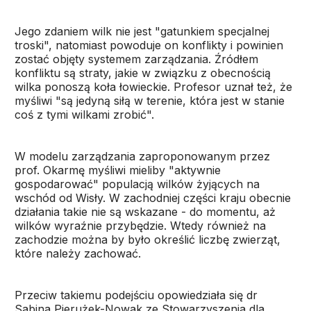
Jego zdaniem wilk nie jest "gatunkiem specjalnej
troski", natomiast powoduje on konflikty i powinien
zostać objęty systemem zarządzania. Źródłem
konfliktu są straty, jakie w związku z obecnością
wilka ponoszą koła łowieckie. Profesor uznał też, że
myśliwi "są jedyną siłą w terenie, która jest w stanie
coś z tymi wilkami zrobić".
W modelu zarządzania zaproponowanym przez
prof. Okarmę myśliwi mieliby "aktywnie
gospodarować" populacją wilków żyjących na
wschód od Wisły. W zachodniej części kraju obecnie
działania takie nie są wskazane - do momentu, aż
wilków wyraźnie przybędzie. Wtedy również na
zachodzie można by było określić liczbę zwierząt,
które należy zachować.
Przeciw takiemu podejściu opowiedziała się dr
Sabina Pierużek-Nowak ze Stowarzyszenia dla