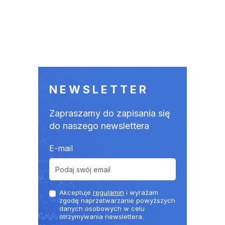
NEWSLETTER
Zapraszamy do zapisania się
do naszego newslettera
E-mail
Akceptuje
regulamin
i wyrażam
zgodę naprzetwarzanie powyższych
danych osobowych w celu
otrzymywania newslettera.