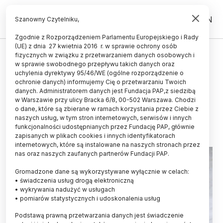
PL
EN
Szanowny Czytelniku,
Zgodnie z Rozporządzeniem Parlamentu Europejskiego i Rady
(UE) z dnia 27 kwietnia 2016 r. w sprawie ochrony osób
ŻYCIE
fizycznych w związku z przetwarzaniem danych osobowych i
w sprawie swobodnego przepływu takich danych oraz
Eksperci w Senacie rozmawiali o
uchylenia dyrektywy 95/46/WE (ogólne rozporządzenie o
ochronie wilka
ochronie danych) informujemy Cię o przetwarzaniu Twoich
danych. Administratorem danych jest Fundacja PAP,z siedzibą
w Warszawie przy ulicy Bracka 6/8, 00-502 Warszawa. Chodzi
ANNA ŚLĄZAK
o dane, które są zbierane w ramach korzystania przez Ciebie z
10.04.2015
aktualizacja: 23.01.2018
naszych usług, w tym stron internetowych, serwisów i innych
4 minuty czytania
funkcjonalności udostępnianych przez Fundację PAP, głównie
zapisanych w plikach cookies i innych identyfikatorach
internetowych, które są instalowane na naszych stronach przez
nas oraz naszych zaufanych partnerów Fundacji PAP.
Gromadzone dane są wykorzystywane wyłącznie w celach:
• świadczenia usług drogą elektroniczną
• wykrywania nadużyć w usługach
• pomiarów statystycznych i udoskonalenia usług
Podstawą prawną przetwarzania danych jest świadczenie