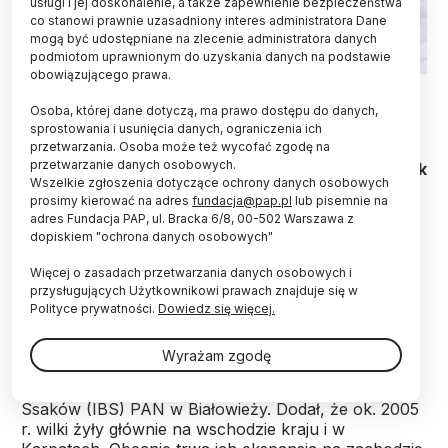
usługi i jej doskonalenie, a także zapewnienie bezpieczeństwa
co stanowi prawnie uzasadniony interes administratora Dane
mogą być udostępniane na zlecenie administratora danych
podmiotom uprawnionym do uzyskania danych na podstawie
obowiązującego prawa.
Fot. Fotolia
Osoba, której dane dotyczą, ma prawo dostępu do danych,
Wilka trzeba chronić - uznali naukowcy, leśnicy i
sprostowania i usunięcia danych, ograniczenia ich
przetwarzania. Osoba może też wycofać zgodę na
myśliwi, uczestnicy konferencji "Przyszłość wilka
przetwarzanie danych osobowych.
w Polsce" w Senacie. Każda z tych grup ma jednak
Wszelkie zgłoszenia dotyczące ochrony danych osobowych
inną wizję ochrony. Eksperci zgodzili się, że w
prosimy kierować na adres
fundacja@pap.pl
lub pisemnie na
Polsce nie ma jednolitego systemu monitoringu
adres Fundacja PAP, ul. Bracka 6/8, 00-502 Warszawa z
populacji wilka.
dopiskiem "ochrona danych osobowych"
Więcej o zasadach przetwarzania danych osobowych i
W Polsce żyje obecnie ok. tysiąca wilków - to
przysługujących Użytkownikowi prawach znajduje się w
najwięcej od momentu zakończenia II wojny
Polityce prywatności.
Dowiedz się więcej.
światowej. Ochroną na terenie całego kraju objęto je
w 1998 r. - powiedział na czwartkowej konferencji
Wyrażam zgodę
zorganizowanej przez senacką komisję środowiska
dr hab. Krzysztof Schmidt z Instytutu Biologii
Ssaków (IBS) PAN w Białowieży. Dodał, że ok. 2005
r. wilki żyły głównie na wschodzie kraju i w