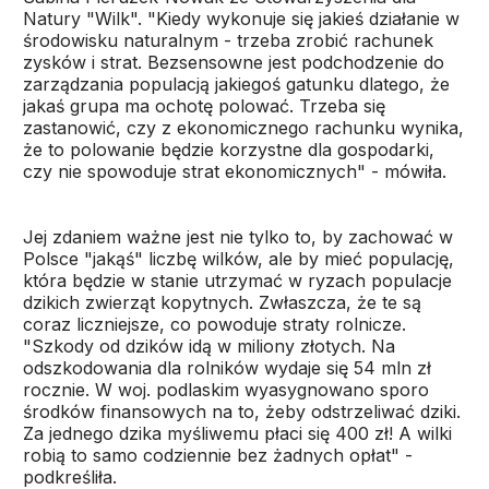
Natury "Wilk". "Kiedy wykonuje się jakieś działanie w
środowisku naturalnym - trzeba zrobić rachunek
zysków i strat. Bezsensowne jest podchodzenie do
zarządzania populacją jakiegoś gatunku dlatego, że
jakaś grupa ma ochotę polować. Trzeba się
zastanowić, czy z ekonomicznego rachunku wynika,
że to polowanie będzie korzystne dla gospodarki,
czy nie spowoduje strat ekonomicznych" - mówiła.
Jej zdaniem ważne jest nie tylko to, by zachować w
Polsce "jakąś" liczbę wilków, ale by mieć populację,
która będzie w stanie utrzymać w ryzach populacje
dzikich zwierząt kopytnych. Zwłaszcza, że te są
coraz liczniejsze, co powoduje straty rolnicze.
"Szkody od dzików idą w miliony złotych. Na
odszkodowania dla rolników wydaje się 54 mln zł
rocznie. W woj. podlaskim wyasygnowano sporo
środków finansowych na to, żeby odstrzeliwać dziki.
Za jednego dzika myśliwemu płaci się 400 zł! A wilki
robią to samo codziennie bez żadnych opłat" -
podkreśliła.