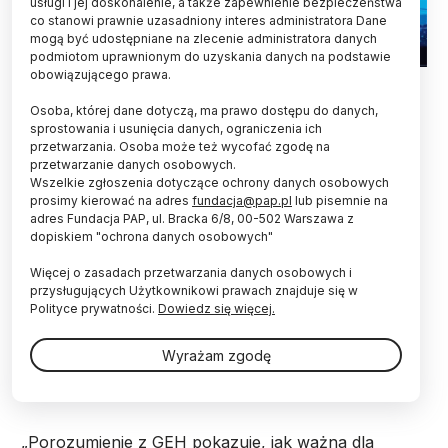
usługi i jej doskonalenie, a także zapewnienie bezpieczeństwa
co stanowi prawnie uzasadniony interes administratora Dane
mogą być udostępniane na zlecenie administratora danych
podmiotom uprawnionym do uzyskania danych na podstawie
obowiązującego prawa.
Fot. Fotolia
Osoba, której dane dotyczą, ma prawo dostępu do danych,
Politechnika Warszawska i koncern GE Hitachi
sprostowania i usunięcia danych, ograniczenia ich
Nuclear Energy (GEH) podpisały 4 października
przetwarzania. Osoba może też wycofać zgodę na
porozumienie ws. współpracy w kształceniu
przetwarzanie danych osobowych.
inżynierów na potrzeby polskiego programu
Wszelkie zgłoszenia dotyczące ochrony danych osobowych
jądrowego.
prosimy kierować na adres
fundacja@pap.pl
lub pisemnie na
adres Fundacja PAP, ul. Bracka 6/8, 00-502 Warszawa z
dopiskiem "ochrona danych osobowych"
Jak poinformowało GEH, obie instytucje podejmą
Więcej o zasadach przetwarzania danych osobowych i
współpracę w zakresie kształcenia kadry
przysługujących Użytkownikowi prawach znajduje się w
inżynierskiej, która weźmie udział w rozwoju
Polityce prywatności.
Dowiedz się więcej.
energetyki jądrowej. Porozumienie odzwierciedla
strategię GE Hitachi, która zakłada wykorzystanie
Wyrażam zgodę
lokalnych zasobów w budowie infrastruktury dla
przemysłu nuklearnego - podkreśliła firma.
„Porozumienie z GEH pokazuje, jak ważna dla