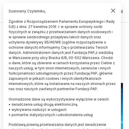
PL
EN
Szanowny Czytelniku,
Zgodnie z Rozporządzeniem Parlamentu Europejskiego i Rady
(UE) z dnia 27 kwietnia 2016 r. w sprawie ochrony osób
fizycznych w związku z przetwarzaniem danych osobowych i
GEH i Politechnika Warszawska
w sprawie swobodnego przepływu takich danych oraz
zawarły umowę ws. kształcenia
uchylenia dyrektywy 95/46/WE (ogólne rozporządzenie o
ochronie danych) informujemy Cię o przetwarzaniu Twoich
inżynierów
danych. Administratorem danych jest Fundacja PAP,z siedzibą
w Warszawie przy ulicy Bracka 6/8, 00-502 Warszawa. Chodzi
07.10.2012
aktualizacja: 07.10.2012
o dane, które są zbierane w ramach korzystania przez Ciebie z
2 minuty czytania
naszych usług, w tym stron internetowych, serwisów i innych
funkcjonalności udostępnianych przez Fundację PAP, głównie
zapisanych w plikach cookies i innych identyfikatorach
internetowych, które są instalowane na naszych stronach przez
nas oraz naszych zaufanych partnerów Fundacji PAP.
Gromadzone dane są wykorzystywane wyłącznie w celach:
• świadczenia usług drogą elektroniczną
• wykrywania nadużyć w usługach
• pomiarów statystycznych i udoskonalenia usług
Podstawą prawną przetwarzania danych jest świadczenie