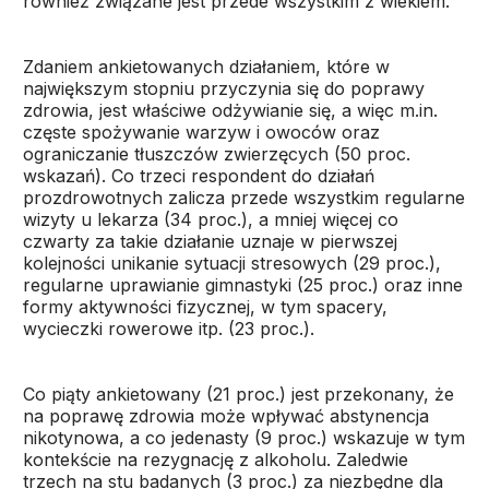
również związane jest przede wszystkim z wiekiem.
Zdaniem ankietowanych działaniem, które w
największym stopniu przyczynia się do poprawy
zdrowia, jest właściwe odżywianie się, a więc m.in.
częste spożywanie warzyw i owoców oraz
ograniczanie tłuszczów zwierzęcych (50 proc.
wskazań). Co trzeci respondent do działań
prozdrowotnych zalicza przede wszystkim regularne
wizyty u lekarza (34 proc.), a mniej więcej co
czwarty za takie działanie uznaje w pierwszej
kolejności unikanie sytuacji stresowych (29 proc.),
regularne uprawianie gimnastyki (25 proc.) oraz inne
formy aktywności fizycznej, w tym spacery,
wycieczki rowerowe itp. (23 proc.).
Co piąty ankietowany (21 proc.) jest przekonany, że
na poprawę zdrowia może wpływać abstynencja
nikotynowa, a co jedenasty (9 proc.) wskazuje w tym
kontekście na rezygnację z alkoholu. Zaledwie
trzech na stu badanych (3 proc.) za niezbędne dla