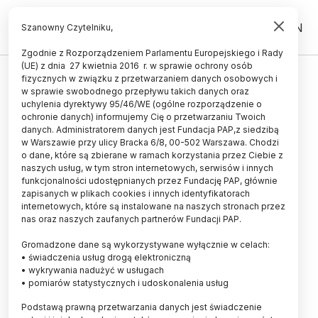
PL
EN
Szanowny Czytelniku,
Zgodnie z Rozporządzeniem Parlamentu Europejskiego i Rady
(UE) z dnia 27 kwietnia 2016 r. w sprawie ochrony osób
fizycznych w związku z przetwarzaniem danych osobowych i
CBOS: Polacy zadowoleni ze
w sprawie swobodnego przepływu takich danych oraz
swojego stanu zdrowia
uchylenia dyrektywy 95/46/WE (ogólne rozporządzenie o
ochronie danych) informujemy Cię o przetwarzaniu Twoich
danych. Administratorem danych jest Fundacja PAP,z siedzibą
18.08.2012
aktualizacja: 18.08.2012
w Warszawie przy ulicy Bracka 6/8, 00-502 Warszawa. Chodzi
4 minuty czytania
o dane, które są zbierane w ramach korzystania przez Ciebie z
naszych usług, w tym stron internetowych, serwisów i innych
funkcjonalności udostępnianych przez Fundację PAP, głównie
zapisanych w plikach cookies i innych identyfikatorach
internetowych, które są instalowane na naszych stronach przez
Foto: Fotolia
nas oraz naszych zaufanych partnerów Fundacji PAP.
Większość Polaków zadowolona jest ze swojego
Gromadzone dane są wykorzystywane wyłącznie w celach:
stanu zdrowia i uważa się za osoby dbające o
• świadczenia usług drogą elektroniczną
siebie, jednak niewielu podejmuje konkretne
• wykrywania nadużyć w usługach
działania prozdrowotne, jak np. uprawianie sportu
• pomiarów statystycznych i udoskonalenia usług
czy regularne badania profilaktyczne – wynika z
Podstawą prawną przetwarzania danych jest świadczenie
sondażu CBOS.