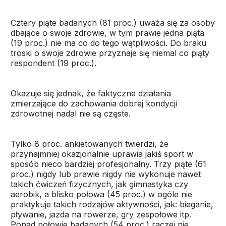
Cztery piąte badanych (81 proc.) uważa się za osoby
dbające o swoje zdrowie, w tym prawie jedna piąta
(19 proc.) nie ma co do tego wątpliwości. Do braku
troski o swoje zdrowie przyznaje się niemal co piąty
respondent (19 proc.).
Okazuje się jednak, że faktyczne działania
zmierzające do zachowania dobrej kondycji
zdrowotnej nadal nie są częste.
Tylko 8 proc. ankietowanych twierdzi, że
przynajmniej okazjonalnie uprawia jakiś sport w
sposób nieco bardziej profesjonalny. Trzy piąte (61
proc.) nigdy lub prawie nigdy nie wykonuje nawet
takich ćwiczeń fizycznych, jak gimnastyka czy
aerobik, a blisko połowa (45 proc.) w ogóle nie
praktykuje takich rodzajów aktywności, jak: bieganie,
pływanie, jazda na rowerze, gry zespołowe itp.
Ponad połowie badanych (54 proc.) raczej nie