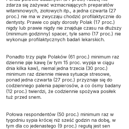
zdarza się zażywać wzmacniających preparatów
witaminowych, ziołowych itp., a jedna czwarta (27
proc.) nie ma w zwyczaju chodzić profilaktycznie do
dentysty. Prawie co piąty dorosły Polak (17 proc.)
nigdy lub prawie nigdy nie znajduje czasu na dłuższy
(minimum godzinny) spacer, tyle samo (17 proc.) nie
wykonuje profilaktycznych badań lekarskich.
Ponadto trzy piąte Polaków (61 proc.) minimum raz
dziennie pije kawę (w tym 15 proc. wypija w ciągu
dnia kilka kaw), niemal jedna trzecia (30 proc.)
minimum raz dziennie miewa sytuacje stresowe,
ponad jedna czwarta (27 proc.) przyznaje się do
codziennego palenia papierosów, a co ósmy badany
(12 proc.) twierdzi, że codziennie spożywa posiłek
tuż przed snem.
Połowa respondentów (50 proc.) minimum raz w
tygodniu sypia krócej niż sześć godzin na dobę, w
tym dla co jedenastego (9 proc.) regułą jest sen