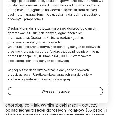
usługi i jej doskonalenie, a także zapewnienie bezpieczeństwa
co stanowi prawnie uzasadniony interes administratora Dane
mogą być udostępniane na zlecenie administratora danych
Blisko trzy piąte Polaków (57 proc.) określa stan
podmiotom uprawnionym do uzyskania danych na podstawie
swojego zdrowia jako dobry, w tym 16 proc. - jako
obowiązującego prawa.
bardzo dobry; niezadowolonych jest 13 proc.
ankietowanych, a prawie jedna trzecia (30 proc.)
Osoba, której dane dotyczą, ma prawo dostępu do danych,
ocenia swoje zdrowie jako takie sobie.
sprostowania i usunięcia danych, ograniczenia ich
przetwarzania. Osoba może też wycofać zgodę na
przetwarzanie danych osobowych.
Wszelkie zgłoszenia dotyczące ochrony danych osobowych
W ciągu ostatnich pięciu lat zwiększył się odsetek
prosimy kierować na adres
fundacja@pap.pl
lub pisemnie na
badanych postrzegających stan swojego zdrowia
adres Fundacja PAP, ul. Bracka 6/8, 00-502 Warszawa z
jako co najmniej dobry (o 5 punktów), ubyło
dopiskiem "ochrona danych osobowych"
natomiast osób wyrażających niezadowolenie (o 4
punkty).
Więcej o zasadach przetwarzania danych osobowych i
przysługujących Użytkownikowi prawach znajduje się w
Polityce prywatności.
Dowiedz się więcej.
Narzekanie na stan swojego zdrowia wzrasta wraz z
wiekiem ankietowanych. Istotnym czynnikiem
Wyrażam zgodę
wpływającym na poziom zadowolenia z własnego
zdrowia jest zmaganie się z jakąś przewlekłą
chorobą, co – jak wynika z deklaracji – dotyczy
ponad jednej trzeciej dorosłych Polaków (36 proc.) i