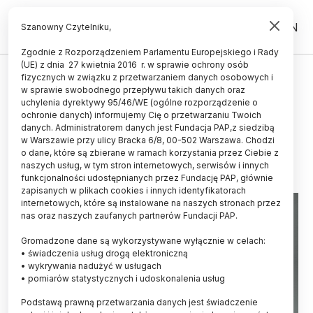
PL
EN
Szanowny Czytelniku,
Zgodnie z Rozporządzeniem Parlamentu Europejskiego i Rady
(UE) z dnia 27 kwietnia 2016 r. w sprawie ochrony osób
TECHNOLOGIA
fizycznych w związku z przetwarzaniem danych osobowych i
w sprawie swobodnego przepływu takich danych oraz
Siedem medali dla Polaków na
uchylenia dyrektywy 95/46/WE (ogólne rozporządzenie o
targach wynalazków w Moskwie
ochronie danych) informujemy Cię o przetwarzaniu Twoich
danych. Administratorem danych jest Fundacja PAP,z siedzibą
w Warszawie przy ulicy Bracka 6/8, 00-502 Warszawa. Chodzi
01.04.2019
aktualizacja: 01.04.2019
o dane, które są zbierane w ramach korzystania przez Ciebie z
2 minuty czytania
naszych usług, w tym stron internetowych, serwisów i innych
funkcjonalności udostępnianych przez Fundację PAP, głównie
zapisanych w plikach cookies i innych identyfikatorach
internetowych, które są instalowane na naszych stronach przez
nas oraz naszych zaufanych partnerów Fundacji PAP.
Gromadzone dane są wykorzystywane wyłącznie w celach:
• świadczenia usług drogą elektroniczną
• wykrywania nadużyć w usługach
• pomiarów statystycznych i udoskonalenia usług
Podstawą prawną przetwarzania danych jest świadczenie