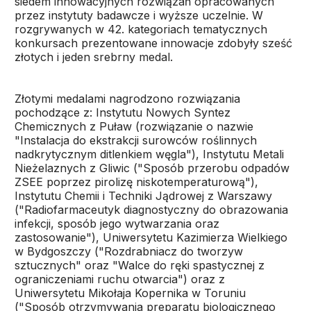
siedem innowacyjnych rozwiązań opracowanych
przez instytuty badawcze i wyższe uczelnie. W
rozgrywanych w 42. kategoriach tematycznych
konkursach prezentowane innowacje zdobyły sześć
złotych i jeden srebrny medal.
Złotymi medalami nagrodzono rozwiązania
pochodzące z: Instytutu Nowych Syntez
Chemicznych z Puław (rozwiązanie o nazwie
"Instalacja do ekstrakcji surowców roślinnych
nadkrytycznym ditlenkiem węgla"), Instytutu Metali
Nieżelaznych z Gliwic ("Sposób przerobu odpadów
ZSEE poprzez pirolizę niskotemperaturową"),
Instytutu Chemii i Techniki Jądrowej z Warszawy
("Radiofarmaceutyk diagnostyczny do obrazowania
infekcji, sposób jego wytwarzania oraz
zastosowanie"), Uniwersytetu Kazimierza Wielkiego
w Bydgoszczy ("Rozdrabniacz do tworzyw
sztucznych" oraz "Walce do ręki spastycznej z
ograniczeniami ruchu otwarcia") oraz z
Uniwersytetu Mikołaja Kopernika w Toruniu
("Sposób otrzymywania preparatu biologicznego