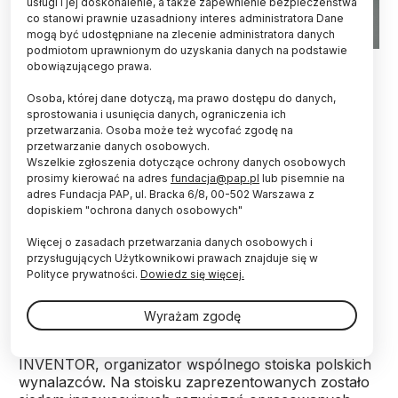
usługi i jej doskonalenie, a także zapewnienie bezpieczeństwa
co stanowi prawnie uzasadniony interes administratora Dane
mogą być udostępniane na zlecenie administratora danych
podmiotom uprawnionym do uzyskania danych na podstawie
Fot. Fotolia
obowiązującego prawa.
Łącznie sześć złotych medali i jeden srebrny
Osoba, której dane dotyczą, ma prawo dostępu do danych,
zdobyli polscy inżynierowie i naukowcy podczas
sprostowania i usunięcia danych, ograniczenia ich
przetwarzania. Osoba może też wycofać zgodę na
XXII Moskiewskiego Międzynarodowego Salonu
przetwarzanie danych osobowych.
Wynalazków i Innowacyjnych Technologii
Wszelkie zgłoszenia dotyczące ochrony danych osobowych
ARCHIMEDES 2019.
prosimy kierować na adres
fundacja@pap.pl
lub pisemnie na
adres Fundacja PAP, ul. Bracka 6/8, 00-502 Warszawa z
dopiskiem "ochrona danych osobowych"
XXII Moskiewski Międzynarodowy Salon
Wynalazków i Innowacyjnych Technologii
Więcej o zasadach przetwarzania danych osobowych i
"ARCHIMEDES 2019" odbył się w dniach 26-29
przysługujących Użytkownikowi prawach znajduje się w
marca.
Polityce prywatności.
Dowiedz się więcej.
Wyrażam zgodę
O sukcesie Polaków poinformowała w przesłanej
PAP informacji prasowej Agencja Promocyjna
INVENTOR, organizator wspólnego stoiska polskich
wynalazców. Na stoisku zaprezentowanych zostało