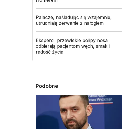
Homerem
Palacze, naśladując się wzajemnie,
utrudniają zerwanie z nałogiem
Eksperci: przewlekle polipy nosa
odbierają pacjentom węch, smak i
radość życia
w
Podobne