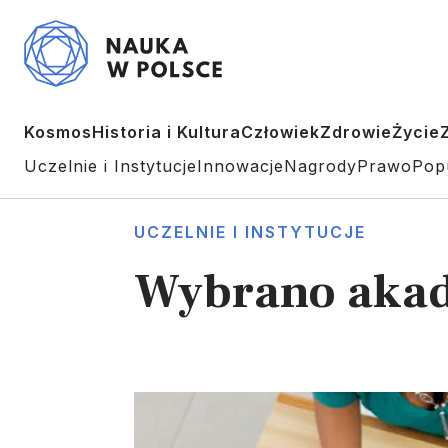
Kosmos
Historia i Kultura
Człowiek
Zdrowie
Życie
Uczelnie i Instytucje
Innowacje
Nagrody
Prawo
Pop
UCZELNIE I INSTYTUCJE
Wybrano akade