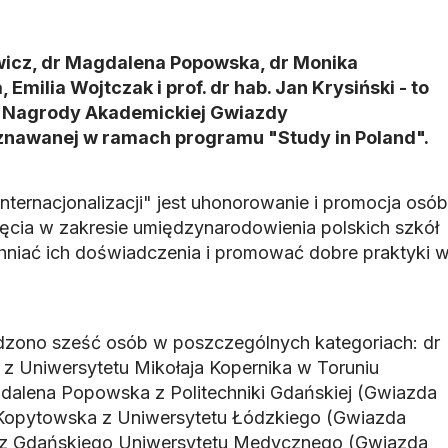
wicz, dr Magdalena Popowska, dr Monika
Emilia Wojtczak i prof. dr hab. Jan Krysiński - to
j Nagrody Akademickiej Gwiazdy
yznawanej w ramach programu "Study in Poland".
ternacjonalizacji" jest uhonorowanie i promocja osób
ęcia w zakresie umiędzynarodowienia polskich szkół
iać ich doświadczenia i promować dobre praktyki 
dzono sześć osób w poszczególnych kategoriach: dr
z Uniwersytetu Mikołaja Kopernika w Toruniu
dalena Popowska z Politechniki Gdańskiej (Gwiazda
 Kopytowska z Uniwersytetu Łódzkiego (Gwiazda
a z Gdańskiego Uniwersytetu Medycznego (Gwiazda