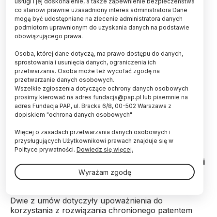
usługi i jej doskonalenie, a także zapewnienie bezpieczeństwa
co stanowi prawnie uzasadniony interes administratora Dane
mogą być udostępniane na zlecenie administratora danych
podmiotom uprawnionym do uzyskania danych na podstawie
obowiązującego prawa.
<strong>Politechnika Krakowska komercjalizuje z
Osoba, której dane dotyczą, ma prawo dostępu do danych,
powodzeniem wyniki prac swoich naukowców.
sprostowania i usunięcia danych, ograniczenia ich
</strong> W okresie wakacyjnym zawarto aż
przetwarzania. Osoba może też wycofać zgodę na
cztery umowy licencyjne. Przedsiębiorcy kupili
przetwarzanie danych osobowych.
prawa do korzystania z innowacyjnych rozwiązań
Wszelkie zgłoszenia dotyczące ochrony danych osobowych
w zakresie chemii polimerów i chemii
prosimy kierować na adres
fundacja@pap.pl
lub pisemnie na
przemysłowej. Jak poinformował Łukasz
adres Fundacja PAP, ul. Bracka 6/8, 00-502 Warszawa z
Wściubiak, konsultant ds. prawnych Centrum
dopiskiem "ochrona danych osobowych"
Transferu Technologii Politechniki Krakowskiej
(CTT PK), wszystkie umowy są porozumieniami o
Więcej o zasadach przetwarzania danych osobowych i
przysługujących Użytkownikowi prawach znajduje się w
długotrwałej współpracy, która zależnie od woli
Polityce prywatności.
Dowiedz się więcej.
stron może przybrać znacznie szerszy charakter
niż tylko upoważnienie do korzystania z własności
intelektualnej.
Wyrażam zgodę
Dwie z umów dotyczyły upoważnienia do
korzystania z rozwiązania chronionego patentem