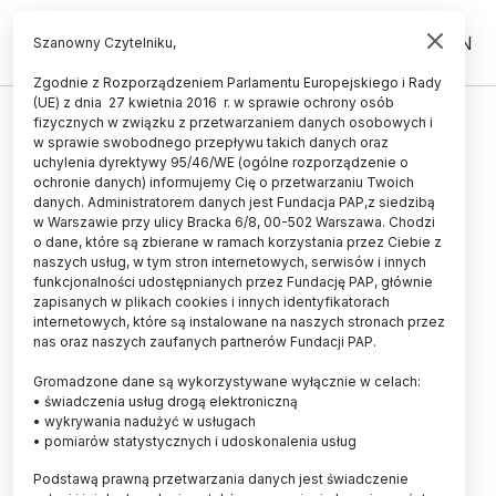
PL
EN
Szanowny Czytelniku,
Zgodnie z Rozporządzeniem Parlamentu Europejskiego i Rady
(UE) z dnia 27 kwietnia 2016 r. w sprawie ochrony osób
UCZELNIE I INSTYTUCJE
fizycznych w związku z przetwarzaniem danych osobowych i
w sprawie swobodnego przepływu takich danych oraz
Udana komercjalizacja prac
uchylenia dyrektywy 95/46/WE (ogólne rozporządzenie o
krakowskich chemików
ochronie danych) informujemy Cię o przetwarzaniu Twoich
danych. Administratorem danych jest Fundacja PAP,z siedzibą
w Warszawie przy ulicy Bracka 6/8, 00-502 Warszawa. Chodzi
13.08.2008
aktualizacja: 13.08.2008
o dane, które są zbierane w ramach korzystania przez Ciebie z
1 minuta czytania
naszych usług, w tym stron internetowych, serwisów i innych
funkcjonalności udostępnianych przez Fundację PAP, głównie
zapisanych w plikach cookies i innych identyfikatorach
internetowych, które są instalowane na naszych stronach przez
nas oraz naszych zaufanych partnerów Fundacji PAP.
Gromadzone dane są wykorzystywane wyłącznie w celach:
• świadczenia usług drogą elektroniczną
• wykrywania nadużyć w usługach
• pomiarów statystycznych i udoskonalenia usług
Podstawą prawną przetwarzania danych jest świadczenie